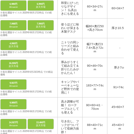
和室にぴった
6,980円
6,990円
りなデザイ
60×34×27c
Amazon
楽天市場
60×34×7cm
ン！ 仏具お
m
※各社通販サイトの 2025年06月17日時点 での税
きにも使える
込価格
7,998円
7,990円
使うほどに味
幅80×奥行50
Amazon
楽天市場
わいが深まる
厚さ10.5cm
×高さ70cm
木製デスク
※各社通販サイトの 2025年06月17日時点 での税
込価格
ニトリの同シ
4,990円
幅77×奥行3
リーズと組み
楽天市場
7.6×高さ72c
‐
合わせて使え
m
※各社通販サイトの 2025年06月17日時点 での税
る
込価格
厚みがうすく
16,555円
て組み立て＆
90×46×70c
楽天市場
厚さ7cm
折りたたみが
m
※各社通販サイトの 2025年6月23日時点 での税込
かんたん！
価格
キャンプやバ
9,557円
ーベキューな
183×77×74c
Amazon
91×74cm
ど野外での使
m
※各社通販サイトの 2025年06月17日時点 での税
用に！
込価格
高さ調整が可
9,989円
能！ ローテ
90×60×41・
Amazon
45×60×7cm
ーブルとして
70cm
※各社通販サイトの 2025年06月17日時点 での税
も使える
込価格
引き出し、フ
14,927円
13,460円
ックがついて
88×40×71c
45×40×71c
Amazon
楽天市場
いて収納力抜
m
m
※各社通販サイトの 2025年06月17日時点 での税
群！
込価格