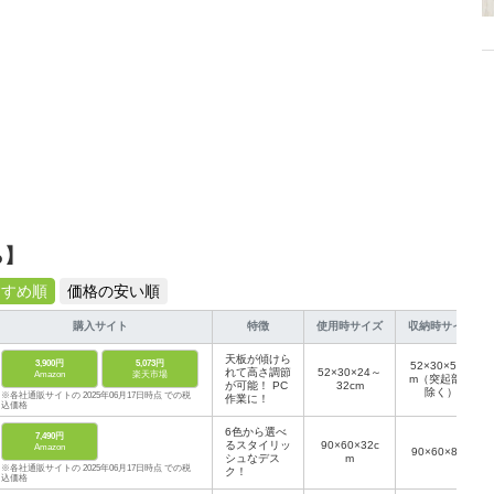
ら】
すすめ順
価格の安い順
購入サイト
特徴
使用時サイズ
収納時サイズ
天板が傾けら
3,900円
5,073円
52×30×5.1c
れて高さ調節
52×30×24～
Amazon
楽天市場
m（突起部を
が可能！ PC
32cm
除く）
※各社通販サイトの 2025年06月17日時点 での税
作業に！
込価格
6色から選べ
7,490円
るスタイリッ
90×60×32c
Amazon
90×60×8cm
シュなデス
m
※各社通販サイトの 2025年06月17日時点 での税
ク！
込価格