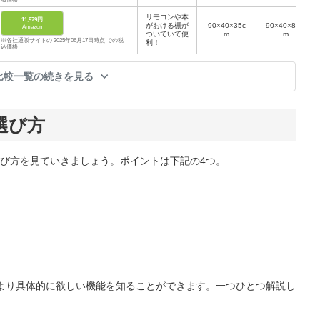
リモコンや本
11,979円
がおける棚が
90×40×35c
90×40×8.2c
Amazon
ついていて便
m
m
※各社通販サイトの 2025年06月17日時点 での税
利！
込価格
比較一覧の続きを見る
選び方
び方を見ていきましょう。ポイントは下記の4つ。
より具体的に欲しい機能を知ることができます。一つひとつ解説し