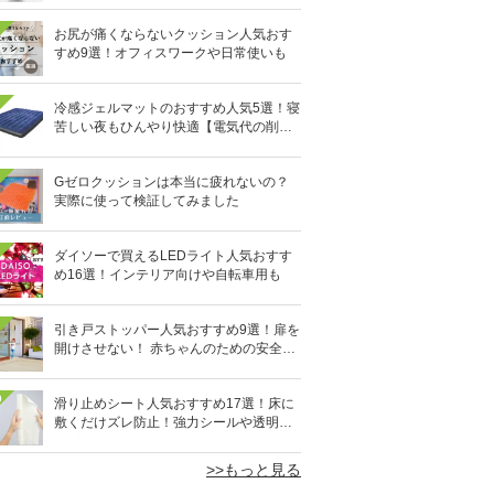
お尻が痛くならないクッション人気おす
すめ9選！オフィスワークや日常使いも
冷感ジェルマットのおすすめ人気5選！寝
苦しい夜もひんやり快適【電気代の削減
にも】
Gゼロクッションは本当に疲れないの？
実際に使って検証してみました
ダイソーで買えるLEDライト人気おすす
め16選！インテリア向けや自転車用も
引き戸ストッパー人気おすすめ9選！扉を
開けさせない！ 赤ちゃんのための安全グ
ッズ
0
滑り止めシート人気おすすめ17選！床に
敷くだけズレ防止！強力シールや透明タ
イプも
>>もっと見る