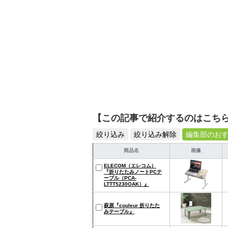
【この記事で紹介するのはこち
絞り込み
絞り込み解除
編集部のお
商品名
画像
ELECOM（エレコム）
『折りたたみノートPCテ
ーブル（PCA-
LTTT5230OAK）』
萩原『couleur 折りたた
みテーブル』