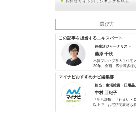
▼
各通販サイトのランキングを見る
選び方
この記事を担当するエキスパート
住生活ジャーナリスト
藤原 千秋
木質プレハブ系大手住宅メーカー営業職出身。 主に住
20年。企画、広告等多様な業務に携わる。 TBS系『マツコの
マイナビおすすめナビ編集部
担当：生活雑貨・日用品
中村 亜紀子
「生活雑貨」「住まい・
以上で、お宅訪問取材も多
ャレンジ済み。初心者で