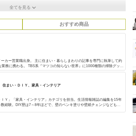
全てを見る
おすすめ商品
まい・暮らしまわりの記事を専門に執筆して約
知らない世界』に1000種類の掃除グッズ
を試した主婦として出演。 プライベートでは三女の母。
、住まい・ＤＩＹ、家具・インテリア
ＤＩＹ」「家具・インテリア」カテゴリを担当。生活情報雑誌の編集を15年
数経験。DIY歴は7～8年ほどで、壁のペンキ塗りや壁紙チェンジなどもチ
もモノ選びがしやすい記事をお届けします！