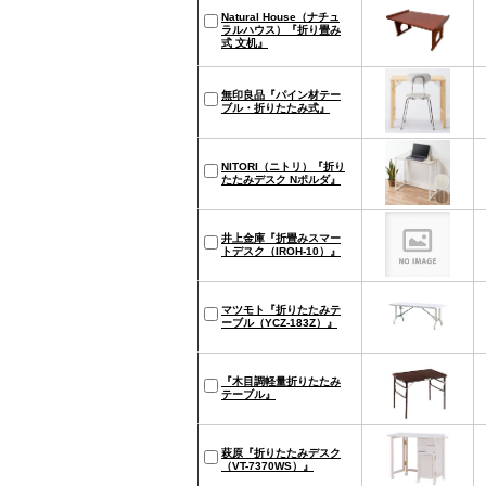
Natural House（ナチュ
ラルハウス）『折り畳み
式 文机』
無印良品『パイン材テー
ブル・折りたたみ式』
NITORI（ニトリ）『折り
たたみデスク Nポルダ』
井上金庫『折畳みスマー
トデスク（IROH-10）』
マツモト『折りたたみテ
ーブル（YCZ-183Z）』
『木目調軽量折りたたみ
テーブル』
萩原『折りたたみデスク
（VT-7370WS）』