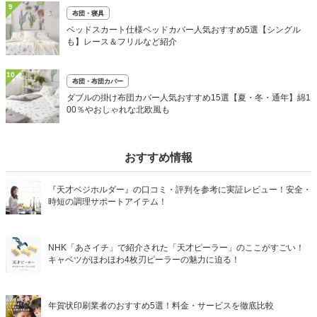
9
布団・寝具
ベッドスカート仕様ベッドカバー人気おすすめ5選【シングル
も】レース＆フリルなど紹介
10
布団・布団カバー
ダブルの掛け布団カバー人気おすすめ15選【夏・冬・通年】綿1
00％やおしゃれな北欧風も
おすすめ情報
『天才ベジホルダー』の口コミ・評判を参考に実証レビュー！安全・
時短の調理サポートアイテム！
NHK「あさイチ」で紹介された「天才ピーラー」のここがすごい！
キャベツがほわほわ4枚刃ピーラーの魅力に迫る！
年賀状印刷業者のおすすめ5選！料金・サービスを徹底比較