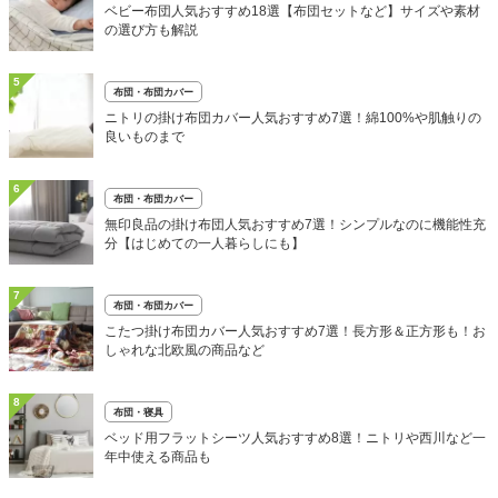
ベビー布団人気おすすめ18選【布団セットなど】サイズや素材
の選び方も解説
5
布団・布団カバー
ニトリの掛け布団カバー人気おすすめ7選！綿100%や肌触りの
良いものまで
6
布団・布団カバー
無印良品の掛け布団人気おすすめ7選！シンプルなのに機能性充
分【はじめての一人暮らしにも】
7
布団・布団カバー
こたつ掛け布団カバー人気おすすめ7選！長方形＆正方形も！お
しゃれな北欧風の商品など
8
布団・寝具
ベッド用フラットシーツ人気おすすめ8選！ニトリや西川など一
年中使える商品も