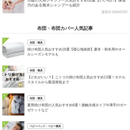
市販の犬用シャンプー人気おすすめ31選【いい匂い】保湿
力のある無水シャンプーも紹介
更新日:2026/07/07
布団・布団カバー人気記事
1
布団・寝具
掛け布団人気おすすめ16選【寝心地抜群】夏冬・秋冬用やオー
ルシーズンモデルも
2
布団・寝具
【どれがいい？】ニトリの掛け布団人気おすすめ13選！ホテル
スタイルから吸湿発熱まで
3
布団・寝具
夏用掛け布団の人気おすすめ8選！接触冷感タイプや薄手のガー
ゼケットなど
4
ベビーベッド・ベビー寝具