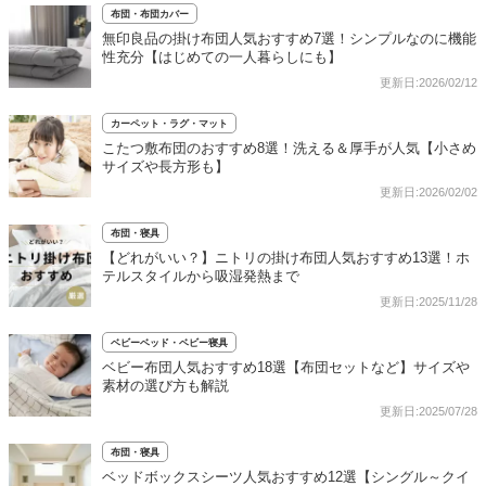
布団・布団カバー
無印良品の掛け布団人気おすすめ7選！シンプルなのに機能
性充分【はじめての一人暮らしにも】
更新日:2026/02/12
カーペット・ラグ・マット
こたつ敷布団のおすすめ8選！洗える＆厚手が人気【小さめ
サイズや長方形も】
更新日:2026/02/02
布団・寝具
【どれがいい？】ニトリの掛け布団人気おすすめ13選！ホ
テルスタイルから吸湿発熱まで
更新日:2025/11/28
ベビーベッド・ベビー寝具
ベビー布団人気おすすめ18選【布団セットなど】サイズや
素材の選び方も解説
更新日:2025/07/28
布団・寝具
ベッドボックスシーツ人気おすすめ12選【シングル～クイ