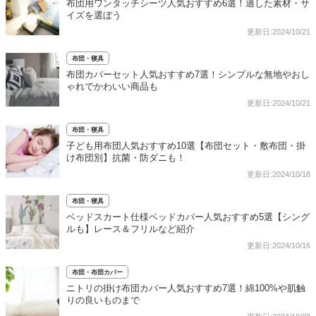
布団用ワンタッチシーツ人気おすすめ6選！適した素材・サ
イズを選ぼう
更新日:2024/10/21
布団・寝具
布団カバーセット人気おすすめ7選！シンプルな無地やおし
ゃれでかわいい商品も
更新日:2024/10/21
布団・寝具
子ども用布団人気おすすめ10選【布団セット・敷布団・掛
け布団別】抗菌・防ダニも！
更新日:2024/10/18
布団・寝具
ベッドスカート仕様ベッドカバー人気おすすめ5選【シング
ルも】レース＆フリルなど紹介
更新日:2024/10/16
布団・布団カバー
ニトリの掛け布団カバー人気おすすめ7選！綿100%や肌触
りの良いものまで