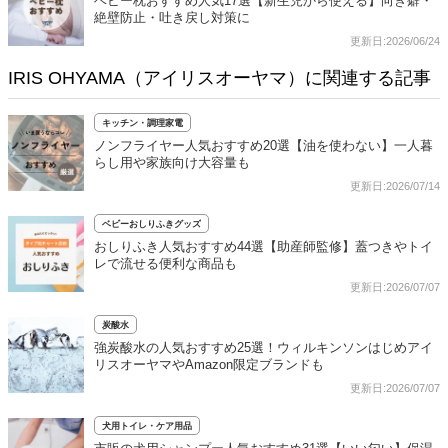
ベビー枕おすすめ人気17選【新生児から使える】向き癖・
絶壁防止・吐き戻し対策に
更新日:2026/06/24
IRIS OHYAMA（アイリスオーヤマ）に関連する記事
キッチン・調理家電
ノンフライヤー人気おすすめ20選【油を使わない】一人暮
らし用や家族向け大容量も
更新日:2026/07/14
ベビーおしりふきグッズ
おしりふき人気おすすめ44選【助産師監修】蓋つきやトイ
レで流せる便利な商品も
更新日:2026/07/07
炭酸水
強炭酸水の人気おすすめ25選！ウィルキンソンはじめアイ
リスオーヤマやAmazon限定ブランドも
更新日:2026/07/07
犬用トイレ・ケア用品