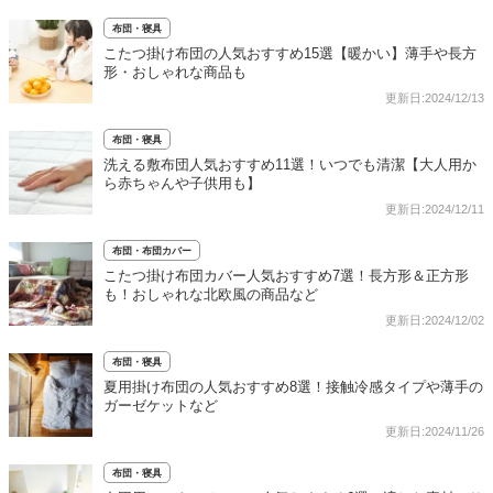
布団・寝具
こたつ掛け布団の人気おすすめ15選【暖かい】薄手や長方
形・おしゃれな商品も
更新日:2024/12/13
布団・寝具
洗える敷布団人気おすすめ11選！いつでも清潔【大人用か
ら赤ちゃんや子供用も】
更新日:2024/12/11
布団・布団カバー
こたつ掛け布団カバー人気おすすめ7選！長方形＆正方形
も！おしゃれな北欧風の商品など
更新日:2024/12/02
布団・寝具
夏用掛け布団の人気おすすめ8選！接触冷感タイプや薄手の
ガーゼケットなど
更新日:2024/11/26
布団・寝具