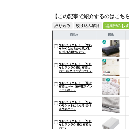
【この記事で紹介するのはこち
絞り込み
絞り込み解除
編集部のお
商品名
画像
NITORI（ニトリ）『やわ
らかくなめらかな肌ざわ
り 掛け布団カバー』
NITORI（ニトリ）『ひも
なしラクラク掛け布団カ
バー（Nグリップヨナ）』
NITORI（ニトリ）『掛け
布団カバー（BW花ライン
アート柄）』
NITORI（ニトリ）『ひん
やりケットにもなる 掛け
布団カバー』
NITORI（ニトリ）『ひも
なしラクラク 掛け布団カ
バー』