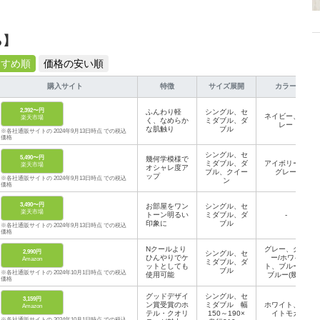
ら】
すすめ順
価格の安い順
購入サイト
特徴
サイズ展開
カラー
2,392〜円
ふんわり軽
シングル、セ
ネイビー、グ
楽天市場
く、なめらか
ミダブル、ダ
レー
な肌触り
ブル
※各社通販サイトの 2024年9月13日時点 での税込
価格
シングル、セ
5,490〜円
幾何学模様で
ミダブル、ダ
アイボリー、
楽天市場
オシャレ度ア
ブル、クイー
グレー
ップ
※各社通販サイトの 2024年9月13日時点 での税込
ン
価格
3,490〜円
お部屋をワン
シングル、セ
楽天市場
トーン明るい
ミダブル、ダ
-
印象に
ブル
※各社通販サイトの 2024年9月13日時点 での税込
価格
Nクールより
グレー、グレ
2,990円
シングル、セ
ひんやりでケ
ー/ホワイ
Amazon
ミダブル、ダ
ットとしても
ト、ブルー、
ブル
※各社通販サイトの 2024年10月1日時点 での税込
使用可能
ブルー(幾何
価格
学模様)、ホ
ワイト
グッドデザイ
シングル、セ
3,159円
ン賞受賞のホ
ミダブル 幅
ホワイト、ラ
Amazon
テル・クオリ
150～190×
イトモカ
※各社通販サイトの 2024年10月1日時点 での税込