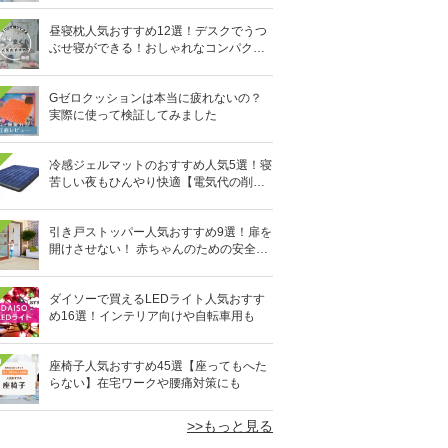
昼寝枕人気おすすめ12選！デスクでうつ
ぶせ寝ができる！おしゃれなコンパクト
タイプも
Gゼロクッションは本当に疲れないの？
実際に使って検証してみました
冷感ジェルマットのおすすめ人気5選！寝
苦しい夜もひんやり快適【電気代の削減
にも】
引き戸ストッパー人気おすすめ9選！扉を
開けさせない！ 赤ちゃんのための安全グ
ッズ
ダイソーで買えるLEDライト人気おすす
め16選！インテリア向けや自転車用も
0
座椅子人気おすすめ45選【座ってもへた
らない】在宅ワークや腰痛対策にも
>>もっと見る