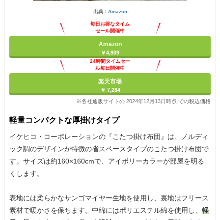
出典：
Amazon
毎日お得なタイム
セール開催中
Amazon
￥4,909
24時間タイムセー
ル毎日開催中
楽天市場
￥ 7,284
※各社通販サイトの 2024年12月13日時点 での税込価格
軽量コンパクトな厚掛けタイプ
イケヒコ・コーポレーションの『こたつ掛け布団』は、ノルディ
ック調のデザインが特徴の省スペースタイプのこたつ掛け布団で
す。サイズは約160×160cmで、アイボリーカラーが部屋を明る
くします。
表地には柔らかなサンゴマイヤー生地を使用し、裏地はフリース
素材で暖かさを保ちます。中綿にはポリエステル綿を使用し、
軽