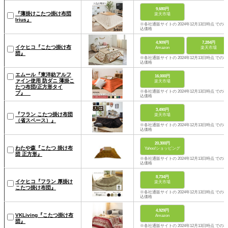
9,680円
『薄掛けこたつ掛け布団
楽天市場
Irius』
※各社通販サイトの 2024年12月13日時点 での税
込価格
4,909円
7,284円
イケヒコ『こたつ掛け布
Amazon
楽天市場
団』
※各社通販サイトの 2024年12月13日時点 での税
込価格
エムール『東洋紡アルフ
16,000円
ァイン使用 防ダニ 薄掛こ
楽天市場
たつ布団/正方形タイ
※各社通販サイトの 2024年12月13日時点 での税
プ』
込価格
3,490円
『フラン こたつ掛け布団
楽天市場
（省スペース）』
※各社通販サイトの 2024年12月13日時点 での税
込価格
20,300円
わたや森『こたつ 掛け布
Yahoo!ショッピング
団 正方形』
※各社通販サイトの 2024年12月13日時点 での税
込価格
8,734円
イケヒコ『フラン 厚掛け
楽天市場
こたつ掛け布団』
※各社通販サイトの 2024年12月13日時点 での税
込価格
4,929円
VKLiving『こたつ掛け布
Amazon
団』
※各社通販サイトの 2024年12月13日時点 での税