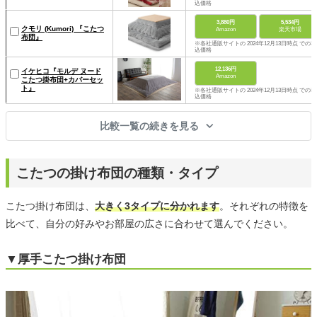
込価格
3,880円
5,534円
クモリ (Kumori) 『こたつ
Amazon
楽天市場
布団』
※各社通販サイトの 2024年12月13日時点 での税
込価格
12,136円
イケヒコ『モルデ ヌード
Amazon
こたつ掛布団+カバーセッ
ト』
※各社通販サイトの 2024年12月13日時点 での税
込価格
比較一覧の続きを見る
こたつの掛け布団の種類・タイプ
こたつ掛け布団は、
大きく3タイプに分かれます
。それぞれの特徴を
比べて、自分の好みやお部屋の広さに合わせて選んでください。
▼厚手こたつ掛け布団