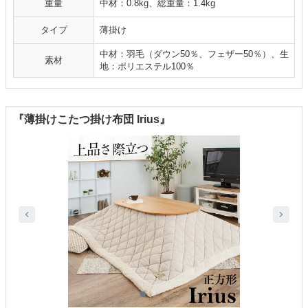
重量
中材：0.8kg、総重量：1.4kg
タイプ
薄掛け
中材：羽毛（ダウン50％、フェザー50％）、生
素材
地：ポリエステル100％
『薄掛けこたつ掛け布団 Irius』