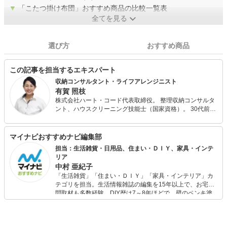
▼
「こたつ掛け布団」おすすめ商品の比較一覧表
全てを見る
選び方
おすすめ商品
この記事を担当するエキスパート
収納コンサルタント・ライフアレンジニスト
有賀 照枝
株式会社ハート・コード代表取締役。 整理収納コンサルタ
ント、ハウスクリーニング技能士（国家資格）。 30代前半
の2年間で離婚、ガン闘病、多額の借金、倒産解雇等など一
気に人生のどん底を経験し、整理収納理論に出会ってから
人生が好転。 ご縁あって「部屋磨きは自分磨き・職場磨き
マイナビおすすめナビ編集部
はスタッフ磨き」をモットーに家事代行・整理収納関連事
担当：生活雑貨・日用品、住まい・ＤＩＹ、家具・インテ
業で2007年に独立。 自身の経験からも環境を整えると色々
リア
なことが整ってくることを痛感しているので、個人や企業
中村 亜紀子
にコンサルティングやセミナーなど様々な形でその大切さ
「生活雑貨」「住まい・ＤＩＹ」「家具・インテリア」カ
をお伝えしている。 2012年から現場をよく知る家事・収納
テゴリを担当。生活情報雑誌の編集を15年以上で、お宅訪
用品の説明ゲストとしてジュピターショップチャンネルに
問取材も多数経験。DIY歴は7～8年ほどで、壁のペンキ塗
出演中。商品の企画、売り方の提案等にも携わっており、1
りや壁紙チェンジなどもチャレンジ済み。初心者でもモノ
日1億円以上の販売実績多数あり。 近年は、webメディア
選びがしやすい記事をお届けします！
などへの執筆活動と、整理に関する新たなサービスを色々
と開発中。著書『「片付けが苦手な子」が驚くほど変わる