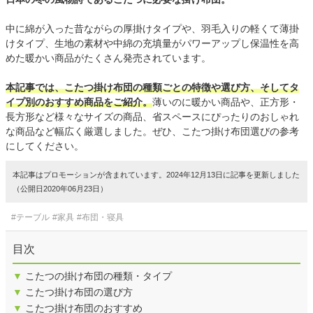
中に綿が入った昔ながらの厚掛けタイプや、羽毛入りの軽くて薄掛
けタイプ、生地の素材や中綿の充填量がパワーアップし保温性を高
めた暖かい商品がたくさん発売されています。
本記事では、こたつ掛け布団の種類ごとの特徴や選び方、そしてタ
イプ別のおすすめ商品をご紹介。
薄いのに暖かい商品や、正方形・
長方形など様々なサイズの商品、省スペースにぴったりのおしゃれ
な商品など幅広く厳選しました。ぜひ、こたつ掛け布団選びの参考
にしてください。
本記事はプロモーションが含まれています。2024年12月13日に記事を更新しました
（公開日2020年06月23日）
#テーブル
#家具
#布団・寝具
目次
▼
こたつの掛け布団の種類・タイプ
▼
こたつ掛け布団の選び方
▼
こたつ掛け布団のおすすめ