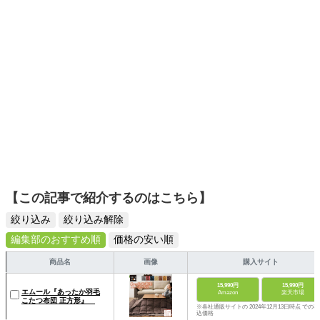
本』（青春出版）。
【この記事で紹介するのはこちら】
絞り込み
絞り込み解除
編集部のおすすめ順
価格の安い順
商品名
画像
購入サイト
15,990円
15,990円
エムール『あったか羽毛
Amazon
楽天市場
こたつ布団 正方形』
※各社通販サイトの 2024年12月13日時点 での税
込価格