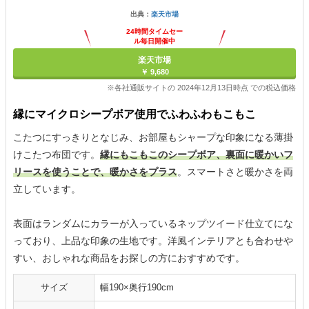
出典：
楽天市場
24時間タイムセー
ル毎日開催中
楽天市場
￥ 9,680
※各社通販サイトの 2024年12月13日時点 での税込価格
縁にマイクロシープボア使用でふわふわもこもこ
こたつにすっきりとなじみ、お部屋もシャープな印象になる薄掛
けこたつ布団です。
縁にもこもこのシープボア、裏面に暖かいフ
リースを使うことで、暖かさをプラス
。スマートさと暖かさを両
立しています。
表面はランダムにカラーが入っているネップツイード仕立てにな
っており、上品な印象の生地です。洋風インテリアとも合わせや
すい、おしゃれな商品をお探しの方におすすめです。
サイズ
幅190×奥行190cm