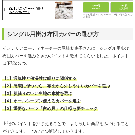
5,940円
5,940円
西川リビング mee『掛け
Amazon
楽天市場
ふとんカバー』
※各社通販サイトの 2024年12月13日時点 での税
込価格
シングル用掛け布団カバーの選び方
インテリアコーディネーターの尾崎友吏子さんに、シングル用掛け
布団カバーを選ぶときのポイントを教えてもらいました。ポイント
は下記の5つ。
【1】通気性と保湿性は眠りに関係する
【2】清潔に保つなら、布団から外しやすいカバーを選ぶ
【3】肌触りのいい生地の素材を選ぶ
【4】オールシーズン使えるカバーを選ぶ
【5】重要なパーツ「留め具」の仕様も要チェック
上記のポイントを押さえることで、より欲しい商品をみつけること
ができます。一つひとつ解説していきます。