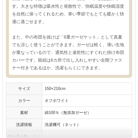
す。大きな特徴は吸水性と発散性で、快眠温度や快眠湿度
を自然に保ってくれるため、寒い季節でもとても暖かく快
適に過ごせます。
また、中の布団を抜けば「6重ガーゼケット」として真夏
でも涼しく使うことができます。ガーゼは軽く、薄い生地
が重なっているので、通気性と速乾性にすぐれた掛け布団
カバーです。留紐は6カ所で出し入れしやすい全開ファス
ナー付きであるほか、洗濯もらくにできます。
サイズ
150×210cm
カラー
オフホワイト
素材
綿100％（無添加ガーゼ）
洗濯情報
洗濯機可（ネット）
留め具の数／タイ