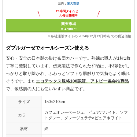
出典：
楽天市場
24時間タイムセー
ル毎日開催中
楽天市場
￥ 4,980 〜
※各社通販サイトの 2024年12月13日時点 での税込価格
ダブルガーゼでオールシーズン使える
安心・安全の日本製の掛け布団カバーです。熟練の職人が1枚1枚
丁寧に縫製しています。伝統製法で作られた和晒は、不純物がし
っかりと取り除かれ、ふわっとソフトな肌触りで気持ちよく眠れ
そうです。また
エコテックス規格100認証、アトピー協会推奨品
で、敏感肌の人にも使いやすい商品です。
サイズ
150×210cm
カフェオレーベージュ、ピュアホワイト、ソフ
カラー
トグレー、グレージュラテ×ピュアホワイト
素材
綿