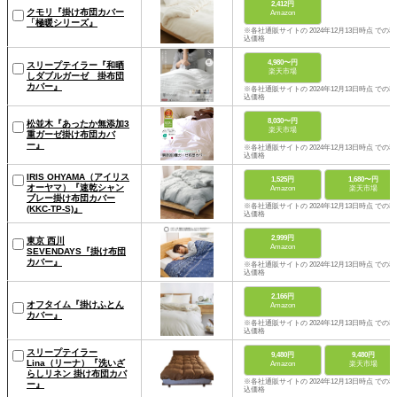
2,412円
クモリ『掛け布団カバー
Amazon
「極暖シリーズ』
※各社通販サイトの 2024年12月13日時点 での税
込価格
4,980〜円
スリープテイラー『和晒
楽天市場
しダブルガーゼ 掛布団
カバー』
※各社通販サイトの 2024年12月13日時点 での税
込価格
8,030〜円
松並木『あったか無添加3
楽天市場
重ガーゼ掛け布団カバ
ー』
※各社通販サイトの 2024年12月13日時点 での税
込価格
IRIS OHYAMA（アイリス
1,525円
1,680〜円
オーヤマ）『速乾シャン
Amazon
楽天市場
ブレー掛け布団カバー
※各社通販サイトの 2024年12月13日時点 での税
(KKC-TP-S)』
込価格
2,999円
東京 西川
Amazon
SEVENDAYS『掛け布団
カバー』
※各社通販サイトの 2024年12月13日時点 での税
込価格
2,166円
オフタイム『掛けふとん
Amazon
カバー』
※各社通販サイトの 2024年12月13日時点 での税
込価格
スリープテイラー
9,480円
9,480円
Lina（リーナ）『洗いざ
Amazon
楽天市場
らしリネン 掛け布団カバ
※各社通販サイトの 2024年12月13日時点 での税
ー』
込価格