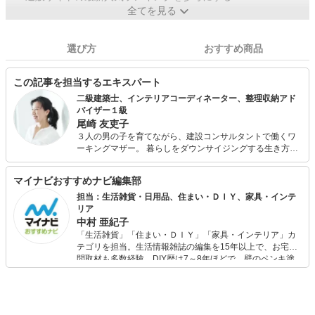
全てを見る
選び方
おすすめ商品
この記事を担当するエキスパート
二級建築士、インテリアコーディネーター、整理収納アド
バイザー１級
尾崎 友吏子
３人の男の子を育てながら、建設コンサルタントで働くワ
ーキングマザー。 暮らしをダウンサイジングする生き方
や、心地よいシンプルな暮らしを綴ったブログ「cozy-nest
小さく整う暮らし」で多くの読者の支持を得ている。 主婦
マイナビおすすめナビ編集部
雑誌で度々取材を受け、講演活動も行う。 初著書に『3人
子持ち働く母のモノを減らして家事や家計をラクにする方
担当：生活雑貨・日用品、住まい・ＤＩＹ、家具・インテ
法』（KADOKAWA）が大人気。 「食事は手作りが基本」
リア
「家はいつもスッキリ整えたい」というこだわりは叶えな
中村 亜紀子
がら、平日朝の家事は１時間、夜も１時間という合理的に
「生活雑貨」「住まい・ＤＩＹ」「家具・インテリア」カ
行う家事の手法を著書『3人子持ち働く母の「追われない家
テゴリを担当。生活情報雑誌の編集を15年以上で、お宅訪
事」』（KADOKAWA）にて具体的に紹介。
問取材も多数経験。DIY歴は7～8年ほどで、壁のペンキ塗
りや壁紙チェンジなどもチャレンジ済み。初心者でもモノ
選びがしやすい記事をお届けします！