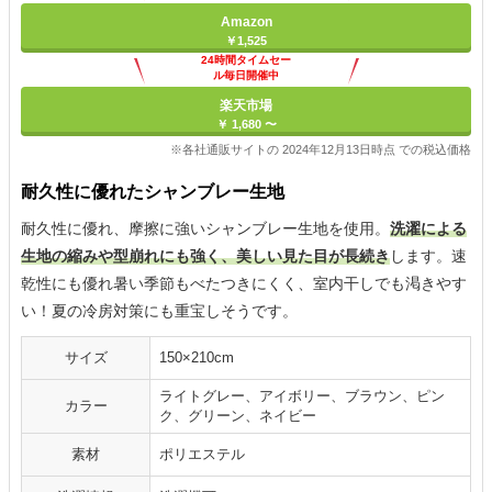
Amazon
￥1,525
24時間タイムセー
ル毎日開催中
楽天市場
￥ 1,680 〜
※各社通販サイトの 2024年12月13日時点 での税込価格
耐久性に優れたシャンブレー生地
耐久性に優れ、摩擦に強いシャンブレー生地を使用。
洗濯による
生地の縮みや型崩れにも強く、美しい見た目が長続き
します。速
乾性にも優れ暑い季節もべたつきにくく、室内干しでも渇きやす
い！夏の冷房対策にも重宝しそうです。
サイズ
150×210cm
ライトグレー、アイボリー、ブラウン、ピン
カラー
ク、グリーン、ネイビー
素材
ポリエステル