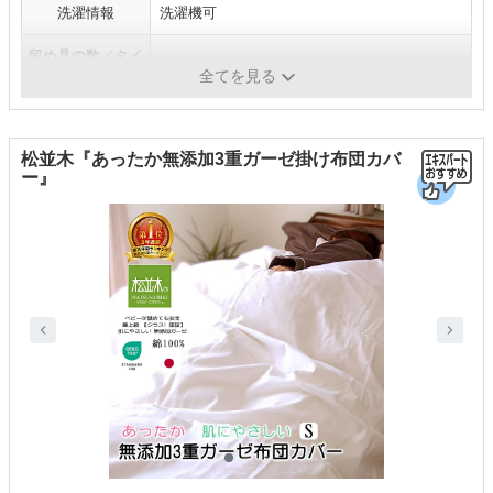
洗濯情報
洗濯機可
留め具の数／タイ
8カ所/スナップボタン
プ
全てを見る
松並木『あったか無添加3重ガーゼ掛け布団カバ
ー』