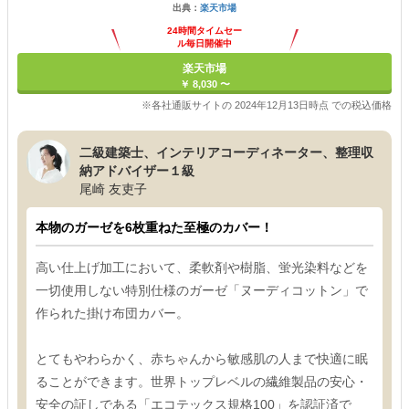
出典：
楽天市場
24時間タイムセー
ル毎日開催中
楽天市場
￥ 8,030 〜
※各社通販サイトの 2024年12月13日時点 での税込価格
二級建築士、インテリアコーディネーター、整理収
納アドバイザー１級
尾崎 友吏子
本物のガーゼを6枚重ねた至極のカバー！
高い仕上げ加工において、柔軟剤や樹脂、蛍光染料などを
一切使用しない特別仕様のガーゼ「ヌーディコットン」で
作られた掛け布団カバー。
とてもやわらかく、赤ちゃんから敏感肌の人まで快適に眠
ることができます。世界トップレベルの繊維製品の安心・
安全の証しである「エコテックス規格100」を認証済で