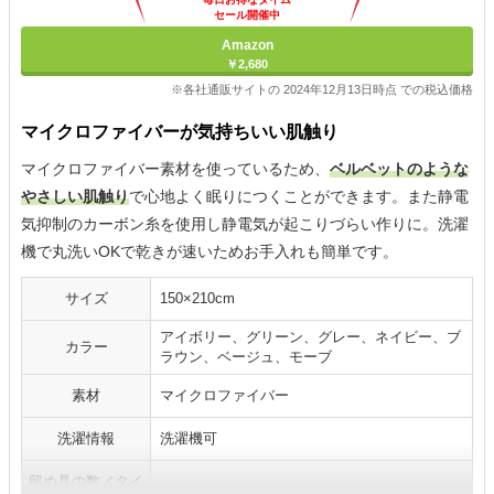
セール開催中
Amazon
￥2,680
※各社通販サイトの 2024年12月13日時点 での税込価格
マイクロファイバーが気持ちいい肌触り
マイクロファイバー素材を使っているため、
ベルベットのような
やさしい肌触り
で心地よく眠りにつくことができます。また静電
気抑制のカーボン糸を使用し静電気が起こりづらい作りに。洗濯
機で丸洗いOKで乾きが速いためお手入れも簡単です。
サイズ
150×210cm
アイボリー、グリーン、グレー、ネイビー、ブ
カラー
ラウン、ベージュ、モーブ
素材
マイクロファイバー
洗濯情報
洗濯機可
留め具の数／タイ
8箇所/紐