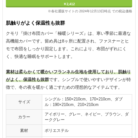
￥2,412
※各社通販サイトの 2024年12月13日時点 での税込価格
肌触りがよく保温性も抜群
クモリ『掛け布団カバー「極暖シリーズ』は、寒い季節に最適な
高機能カバーです。留め具は8ヶ所に配置され、ファスナーとヒ
モで布団をしっかり固定します。これにより、布団がずれにく
く、快適な睡眠をサポートします。
素材は柔らかくて暖かいフランネル生地を使用しており、肌触り
がよく、保温性も抜群
です。シンプルで使いやすいデザインが特
徴で、冬の夜を暖かく過ごすための理想的なアイテムです。
シングル：150×210cm、170×210cm、ダブ
サイズ
ル：190×210cm、210×210cm
アイボリー、グレー、ネイビー、ブラウン、ダ
カラー
ークグレー
素材
ポリエステル