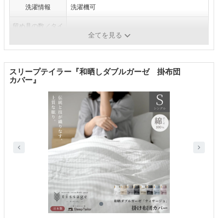
洗濯情報
洗濯機可
留め具の数／タイ
8箇所/ファスナー、紐
プ
全てを見る
スリープテイラー『和晒しダブルガーゼ 掛布団
カバー』