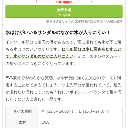
ル毎日開催中
楽天市場
￥ 1,980
※各社通販サイトの 2025年8月28日時点 での税込価格
水はけがいい＆サンダルのなかに水が入りにくい！
インソール部分に楕円の溝があるので、雨に濡れても水が下に落
ちる水はけのいいつくりです。
ヒール部分は少し高さをだすこと
で、水がサンダルのなかに入りにくい
うえに、ズボンやスカート
の裾が地面につきにくくなっています。
EVA素材でやわらかな質感。水や日光に強く丈夫なので、長く利
用することができるでしょう。つま先部分が覆われていて、足先
が濡れたり汚れにくいのもうれしいポイント。ベランダで足を汚
したくない人に適した一品です。
サイズ展開
M（22.5～24.5cm）、L（25.0～27.0cm）
素材
EVA