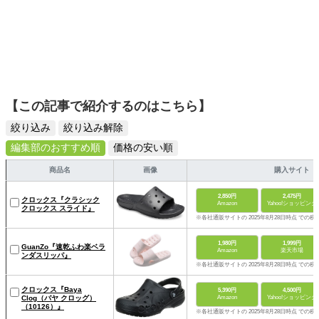
【この記事で紹介するのはこちら】
絞り込み
絞り込み解除
編集部のおすすめ順
価格の安い順
商品名
画像
購入サイト
2,850円
2,475円
クロックス『クラシック
Amazon
Yahoo!ショッピング
クロックス スライド』
※各社通販サイトの 2025年8月28日時点 での税
1,980円
1,999円
GuanZo『速乾ふわ楽ベラ
Amazon
楽天市場
ンダスリッパ』
※各社通販サイトの 2025年8月28日時点 での税
クロックス『Baya
5,390円
4,500円
Clog（バヤ クロッグ）
Amazon
Yahoo!ショッピング
（10126）』
※各社通販サイトの 2025年8月28日時点 での税