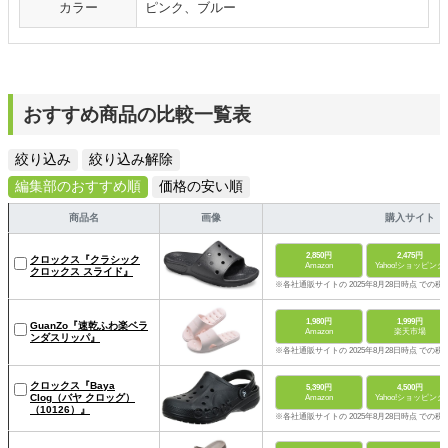
カラー
ピンク、ブルー
おすすめ商品の比較一覧表
絞り込み
絞り込み解除
編集部のおすすめ順
価格の安い順
商品名
画像
購入サイト
2,850円
2,475円
クロックス『クラシック
Amazon
Yahoo!ショッピング
クロックス スライド』
※各社通販サイトの 2025年8月28日時点 での税
1,980円
1,999円
GuanZo『速乾ふわ楽ベラ
Amazon
楽天市場
ンダスリッパ』
※各社通販サイトの 2025年8月28日時点 での税
クロックス『Baya
5,390円
4,500円
Clog（バヤ クロッグ）
Amazon
Yahoo!ショッピング
（10126）』
※各社通販サイトの 2025年8月28日時点 での税