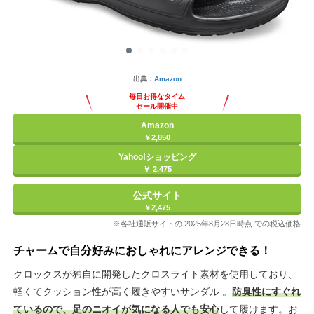
出典：
Amazon
毎日お得なタイム
セール開催中
Amazon
￥2,850
Yahoo!ショッピング
￥ 2,475
公式サイト
￥2,475
※各社通販サイトの 2025年8月28日時点 での税込価格
チャームで自分好みにおしゃれにアレンジできる！
クロックスが独自に開発したクロスライト素材を使用しており、
軽くてクッション性が高く履きやすいサンダル 。
防臭性にすぐれ
ているので、足のニオイが気になる人でも安心
して履けます。お