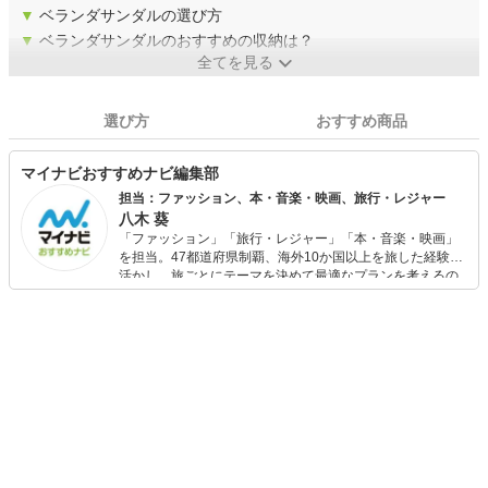
▼
ベランダサンダルの選び方
▼
ベランダサンダルのおすすめの収納は？
全てを見る
選び方
おすすめ商品
マイナビおすすめナビ編集部
担当：ファッション、本・音楽・映画、旅行・レジャー
八木 葵
「ファッション」「旅行・レジャー」「本・音楽・映画」
を担当。47都道府県制覇、海外10か国以上を旅した経験を
活かし、旅ごとにテーマを決めて最適なプランを考えるの
が得意。また、アパレルショップでの販売経験もあり。誰
でも手軽に楽しめるプチプラとトレンドを取り入れたコー
ディネートを提案します。本や映画から受けたインスピレ
ーションを日常や仕事に活かすことを大切にし、記事では
そんな視点から選んだおすすめ作品やアイテムを紹介しま
す。