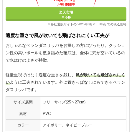
24時間タイムセー
ル毎日開催中
楽天市場
￥ 649
※各社通販サイトの 2025年8月28日時点 での税込価格
適度な重さで風が吹いても飛ばされにくい工夫が
おしゃれなベランダスリッパをお探しの方にぴったり。クッショ
ン性の高いボールを敷き詰めた靴底は、全体に穴が空いているの
で水はけのよさが特徴。
軽量重視ではなく適度な重さを残し、
風が吹いても飛ばされにく
い
ように工夫されています。外に置きっぱなしにもできるベラン
ダスリッパです。
サイズ展開
フリーサイズ(25〜27cm)
素材
PVC
カラー
アイボリー、ネイビーブルー