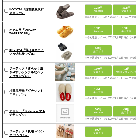
2,280円
3,324円
KOCOTA『抗菌防臭素材
Amazon
楽天市場
スリッパ』
※各社通販サイトの 2025年8月28日時点 での税
1,907円
1,980円
オクムラ『Os’way
Amazon
楽天市場
WATERPASS』
※各社通販サイトの 2025年8月28日時点 での税
649円
KEYUCA『飛ばされにく
楽天市場
い水切れサンダル』
※各社通販サイトの 2025年8月28日時点 での税
ジーテック『柔らかく履
1,000円
413円
きやすいシンプルなベラ
楽天市場
Yahoo!ショッピング
ンダサンダル』
※各社通販サイトの 2025年8月28日時点 での税
1,760円
村田屋産業『ダナソフト
楽天市場
スリッポン』
※各社通販サイトの 2025年8月28日時点 での税
503円
451円
オカトー『Botanico マル
Amazon
楽天市場
チサンダル』
※各社通販サイトの 2025年8月28日時点 での税
690円
ジーテック『夏用 ベラン
楽天市場
ダ サンダル』