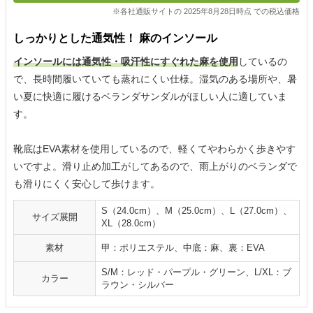
※各社通販サイトの 2025年8月28日時点 での税込価格
しっかりとした通気性！ 麻のインソール
インソールには通気性・吸汗性にすぐれた麻を使用
しているの
で、長時間履いていても蒸れにくい仕様。湿気のある場所や、暑
い夏に快適に履けるベランダサンダルがほしい人に適していま
す。
靴底はEVA素材を使用しているので、軽くてやわらかく歩きやす
いですよ。滑り止め加工がしてあるので、雨上がりのベランダで
も滑りにくく安心して歩けます。
S（24.0cm）、M（25.0cm）、L（27.0cm）、
サイズ展開
XL（28.0cm）
素材
甲：ポリエステル、中底：麻、裏：EVA
S/M：レッド・パープル・グリーン、L/XL：ブ
カラー
ラウン・シルバー