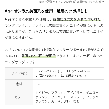
※各社通販サイトの 2025年8月28日時点 での税込価格
Agイオン系の抗菌剤を使用、足裏のツボ押しも
Agイオン系の抗菌剤を使用し、
抗菌防臭に力を入れて作られた
ベ
ランダサンダル。サンダルは玄関に置くとニオイが気になるもの
もありますが、こちらのサンダルは玄関に置いておいてもニオイ
が気になりません。
スリッパのつま先部分には特殊なマッサージボールが埋め込んで
あるので、
足裏のツボ押しが期待
できます。まさに一石二鳥のベ
ランダサンダルです。
S（23〜23.5cm）、 M（24〜24.5cm）、
サイズ展開
L（25〜26cm）、LL（26.5〜27cm）
素材
EVA
ネイビー、ブラック、アイボリー、イエロー、
カラー
オレンジ、ピンク、ローズレッド、ブラック＋
ブラウン、カーキ、グレーなど