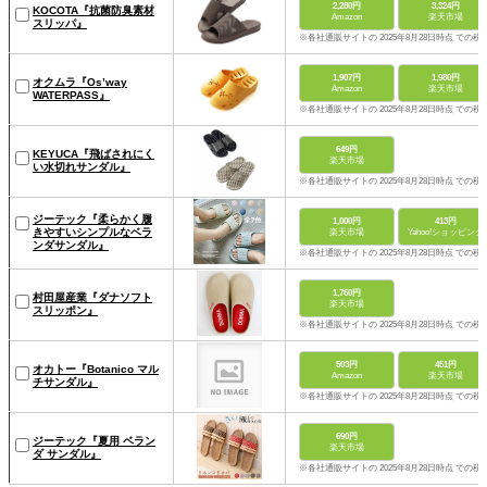
2,280円
3,324円
KOCOTA『抗菌防臭素材
Amazon
楽天市場
スリッパ』
※各社通販サイトの 2025年8月28日時点 での税
1,907円
1,980円
オクムラ『Os’way
Amazon
楽天市場
WATERPASS』
※各社通販サイトの 2025年8月28日時点 での税
649円
KEYUCA『飛ばされにく
楽天市場
い水切れサンダル』
※各社通販サイトの 2025年8月28日時点 での税
ジーテック『柔らかく履
1,000円
413円
きやすいシンプルなベラ
楽天市場
Yahoo!ショッピング
ンダサンダル』
※各社通販サイトの 2025年8月28日時点 での税
1,760円
村田屋産業『ダナソフト
楽天市場
スリッポン』
※各社通販サイトの 2025年8月28日時点 での税
503円
451円
オカトー『Botanico マル
Amazon
楽天市場
チサンダル』
※各社通販サイトの 2025年8月28日時点 での税
690円
ジーテック『夏用 ベラン
楽天市場
ダ サンダル』
※各社通販サイトの 2025年8月28日時点 での税