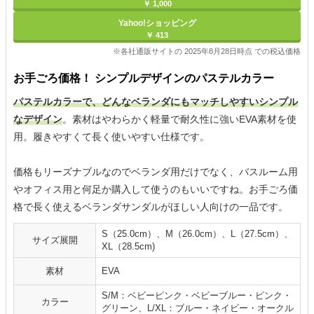
￥ 1,000
Yahoo!ショッピング
￥ 413
※各社通販サイトの 2025年8月28日時点 での税込価格
お手ごろ価格！ シンプルデザインのパステルカラー
パステルカラーで、どんなベランダにもマッチしやすいシンプル
なデザイン
。素材はやわらかく軽量で耐久性に強いEVA素材を使
用。履きやすくて長く使いやすい仕様です。
価格もリーズナブルなのでベランダ用だけでなく、バスルーム用
やオフィス用と何足か購入して使うのもいいですね。お手ごろ価
格で長く使えるベランダサンダルがほしい人向けの一品です。
S（25.0cm）、M（26.0cm）、L（27.5cm）、
サイズ展開
XL（28.5cm)
素材
EVA
S/M：ベビーピンク・ベビーブルー・ピンク・
カラー
グリーン、L/XL：ブルー・ネイビー・オークル