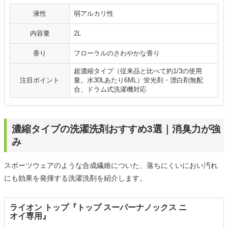
液性
弱アルカリ性
内容量
2L
香り
フローラルのさわやかな香り
超濃縮タイプ（従来品と比べて約1/3の使用
注目ポイント
量。水30Lあたり6ML）蛍光剤・漂白剤無配
合、ドラム式洗濯機対応
濃縮タイプの洗濯洗剤おすすめ3選｜消臭力が強
み
スポーツウェアのような合成繊維についた、落ちにくいにおい汚れ
にも効果を発揮する洗濯洗剤を紹介します。
ライオン トップ『トップ スーパーナノックス ニ
オイ専用』