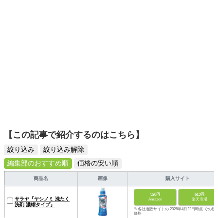
【この記事で紹介するのはこちら】
絞り込み
絞り込み解除
編集部のおすすめ順
価格の安い順
商品名
画像
購入サイト
528円
613円
サラヤ『ヤシノミ 洗たく
Amazon
楽天市場
洗剤 濃縮タイプ』
※各社通販サイトの 2026年4月22日時点 での税
価格