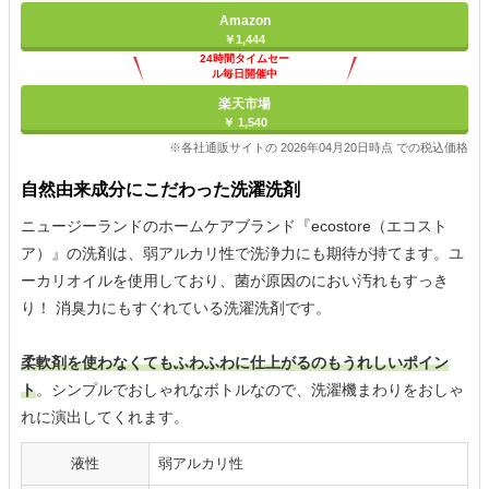
Amazon
￥1,444
24時間タイムセー
ル毎日開催中
楽天市場
￥ 1,540
※各社通販サイトの 2026年04月20日時点 での税込価格
自然由来成分にこだわった洗濯洗剤
ニュージーランドのホームケアブランド『ecostore（エコスト
ア）』の洗剤は、弱アルカリ性で洗浄力にも期待が持てます。ユ
ーカリオイルを使用しており、菌が原因のにおい汚れもすっき
り！ 消臭力にもすぐれている洗濯洗剤です。
柔軟剤を使わなくてもふわふわに仕上がるのもうれしいポイン
ト
。シンプルでおしゃれなボトルなので、洗濯機まわりをおしゃ
れに演出してくれます。
液性
弱アルカリ性