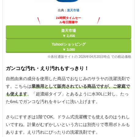
出典：
楽天市場
24時間タイムセー
ル毎日開催中
楽天市場
￥ 2,456
Yahoo!ショッピング
￥ 3,080
※各社通販サイトの 2026年04月20日時点 での税込価格
ガンコな汚れ・えり汚れもすっきり！
自然由来の成分を使用した商品でおなじみのサラヤの洗濯洗剤で
す。こちらは
業務用として販売されている商品ですが、ご家庭で
も使えます
。「超濃縮タイプ」とあるように水30Lに対し、たっ
た6mLでガンコな汚れをキレイに洗い上げます。
さらにすすぎは1階でOK。ドラム式洗濯機でも使えるのはうれし
いですね。計量がむずかしいという方には別売りで専用ボトルも
あります。えり汚れにぴったりの洗濯洗剤です。