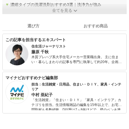
▼
濃縮タイプの洗濯洗剤おすすめ3選｜洗浄力が強み
全てを見る
選び方
おすすめ商品
この記事を担当するエキスパート
住生活ジャーナリスト
藤原 千秋
木質プレハブ系大手住宅メーカー営業職出身。 主に住ま
い・暮らしまわりの記事を専門に執筆して約20年。企画、
広告等多様な業務に携わる。 TBS系『マツコの知らない世
界』に1000種類の掃除グッズを試した主婦として出演。 プ
ライベートでは三女の母。
マイナビおすすめナビ編集部
担当：生活雑貨・日用品、住まい・ＤＩＹ、家具・インテ
リア
中村 亜紀子
「生活雑貨」「住まい・ＤＩＹ」「家具・インテリア」カ
テゴリを担当。生活情報雑誌の編集を15年以上で、お宅訪
問取材も多数経験。DIY歴は7～8年ほどで、壁のペンキ塗
りや壁紙チェンジなどもチャレンジ済み。初心者でもモノ
選びがしやすい記事をお届けします！