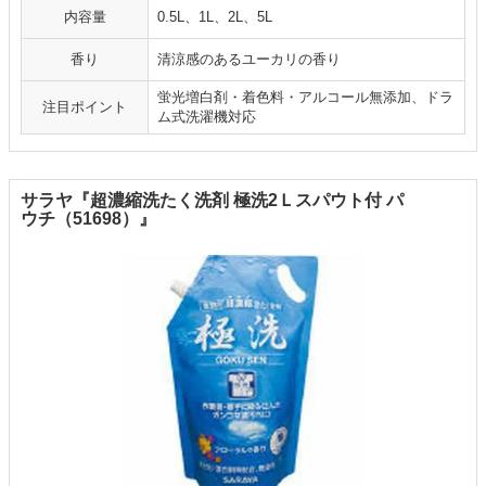
内容量
0.5L、1L、2L、5L
香り
清涼感のあるユーカリの香り
蛍光増白剤・着色料・アルコール無添加、ドラ
注目ポイント
ム式洗濯機対応
サラヤ『超濃縮洗たく洗剤 極洗2Ｌスパウト付 パ
ウチ（51698）』