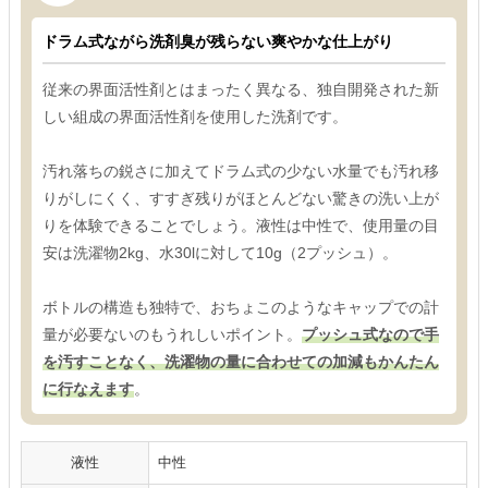
ドラム式ながら洗剤臭が残らない爽やかな仕上がり
従来の界面活性剤とはまったく異なる、独自開発された新
しい組成の界面活性剤を使用した洗剤です。
汚れ落ちの鋭さに加えてドラム式の少ない水量でも汚れ移
りがしにくく、すすぎ残りがほとんどない驚きの洗い上が
りを体験できることでしょう。液性は中性で、使用量の目
安は洗濯物2kg、水30lに対して10g（2プッシュ）。
ボトルの構造も独特で、おちょこのようなキャップでの計
量が必要ないのもうれしいポイント。
プッシュ式なので手
を汚すことなく、洗濯物の量に合わせての加減もかんたん
に行なえます
。
液性
中性