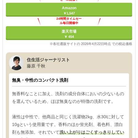
Amazon
￥1,547
24時間タイムセー
ル毎日開催中
楽天市場
￥ 454
※各社通販サイトの 2026年4月22日時点 での税込価格
住生活ジャーナリスト
藤原 千秋
無臭・中性のコンパクト洗剤
無香料なことに加え、洗剤の成分自体においの少ないもの
を選んでいるため、ほぼ無臭なのが特徴の洗剤です。
液性は中性で、他商品と同じく洗濯物2kg、水30lに対して
10gという使用量です。香料のほか蛍光剤、着色料、漂白
剤も無添加。それでいて
洗い上がりはごくすっきりしてい