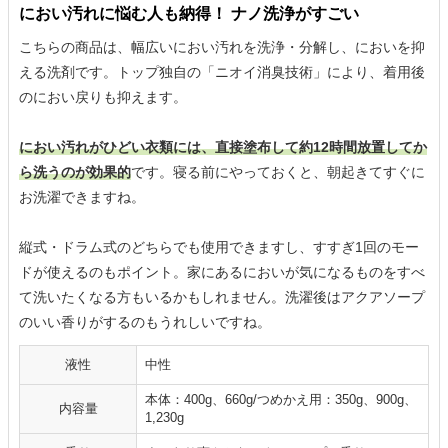
におい汚れに悩む人も納得！ ナノ洗浄がすごい
こちらの商品は、幅広いにおい汚れを洗浄・分解し、においを抑
える洗剤です。トップ独自の「ニオイ消臭技術」により、着用後
のにおい戻りも抑えます。
におい汚れがひどい衣類には、直接塗布して約12時間放置してか
ら洗うのが効果的
です。寝る前にやっておくと、朝起きてすぐに
お洗濯できますね。
縦式・ドラム式のどちらでも使用できますし、すすぎ1回のモー
ドが使えるのもポイント。家にあるにおいが気になるものをすべ
て洗いたくなる方もいるかもしれません。洗濯後はアクアソープ
のいい香りがするのもうれしいですね。
液性
中性
本体：400g、660g/つめかえ用：350g、900g、
内容量
1,230g