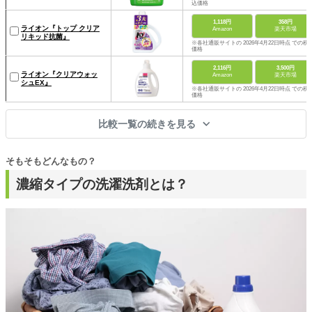
込価格
1,118円
358円
ライオン『トップ クリア
Amazon
楽天市場
リキッド抗菌』
※各社通販サイトの 2026年4月22日時点 での税
価格
2,116円
3,500円
ライオン『クリアウォッ
Amazon
楽天市場
シュEX』
※各社通販サイトの 2026年4月22日時点 での税
価格
比較一覧の続きを見る
そもそもどんなもの？
濃縮タイプの洗濯洗剤とは？