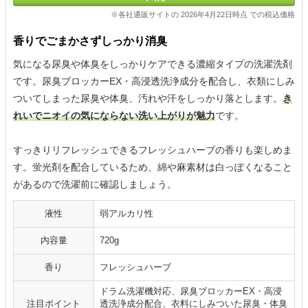
※各社通販サイトの 2026年4月22日時点 での税込価格
香りでごまかさずしっかり消臭
気になる尿臭や体臭をしっかりケアできる濃縮タイプの洗濯洗剤
です。尿臭ブロッカーEX・高浸透洗浄成分を配合し、衣類にしみ
ついてしまった尿臭や体臭、汚れや汗をしっかり落とします。
き
れいでニオイの気にならない洗い上がりが魅力
です。
すっきりリフレッシュできるフレッシュハーブの香りも楽しめま
す。蛍光剤を配合しているため、綿や麻素材は白っぽくなること
があるので洗濯前に確認しましょう。
液性
弱アルカリ性
内容量
720g
香り
フレッシュハーブ
ドラム洗濯機対応、尿臭ブロッカーEX・高浸
注目ポイント
透洗浄成分配合、衣料にしみついた尿臭・体臭