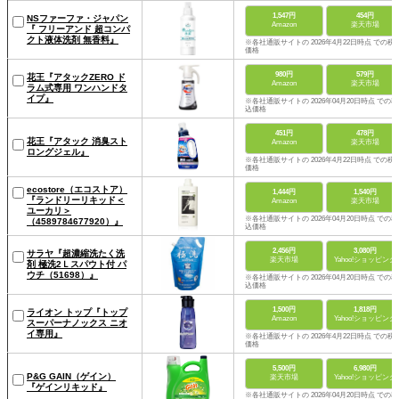
1,547円
454円
NSファーファ・ジャパン
Amazon
楽天市場
『 フリーアンド 超コンパ
クト液体洗剤 無香料』
※各社通販サイトの 2026年4月22日時点 での税
価格
980円
579円
花王『アタックZERO ド
Amazon
楽天市場
ラム式専用 ワンハンドタ
イプ』
※各社通販サイトの 2026年04月20日時点 での税
込価格
451円
478円
花王『アタック 消臭スト
Amazon
楽天市場
ロングジェル』
※各社通販サイトの 2026年4月22日時点 での税
価格
ecostore（エコストア）
1,444円
1,540円
『ランドリーリキッド＜
Amazon
楽天市場
ユーカリ＞
※各社通販サイトの 2026年04月20日時点 での税
（4589784677920）』
込価格
2,456円
3,080円
サラヤ『超濃縮洗たく洗
楽天市場
Yahoo!ショッピング
剤 極洗2Ｌスパウト付 パ
ウチ（51698）』
※各社通販サイトの 2026年04月20日時点 での税
込価格
1,500円
1,818円
ライオン トップ『トップ
Amazon
Yahoo!ショッピング
スーパーナノックス ニオ
イ専用』
※各社通販サイトの 2026年4月22日時点 での税
価格
5,500円
6,980円
P&G GAIN（ゲイン）
楽天市場
Yahoo!ショッピング
『ゲインリキッド』
※各社通販サイトの 2026年04月20日時点 での税