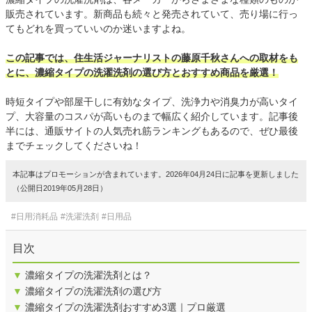
販売されています。新商品も続々と発売されていて、売り場に行っ
てもどれを買っていいのか迷いますよね。
この記事では、住生活ジャーナリストの藤原千秋さんへの取材をも
とに、濃縮タイプの洗濯洗剤の選び方とおすすめ商品を厳選！
時短タイプや部屋干しに有効なタイプ、洗浄力や消臭力が高いタイ
プ、大容量のコスパが高いものまで幅広く紹介しています。記事後
半には、通販サイトの人気売れ筋ランキングもあるので、ぜひ最後
までチェックしてくださいね！
本記事はプロモーションが含まれています。2026年04月24日に記事を更新しました
（公開日2019年05月28日）
#日用消耗品
#洗濯洗剤
#日用品
目次
▼
濃縮タイプの洗濯洗剤とは？
▼
濃縮タイプの洗濯洗剤の選び方
▼
濃縮タイプの洗濯洗剤おすすめ3選｜プロ厳選