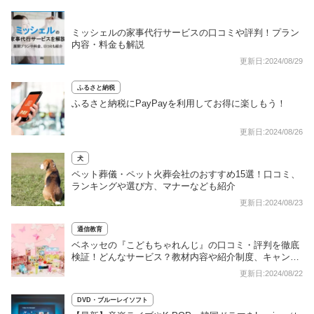
ミッシェルの家事代行サービスの口コミや評判！プラン
内容・料金も解説
更新日:2024/08/29
ふるさと納税
ふるさと納税にPayPayを利用してお得に楽しもう！
更新日:2024/08/26
犬
ペット葬儀・ペット火葬会社のおすすめ15選！口コミ、
ランキングや選び方、マナーなども紹介
更新日:2024/08/23
通信教育
ベネッセの『こどもちゃれんじ』の口コミ・評判を徹底
検証！どんなサービス？教材内容や紹介制度、キャンペ
ーンをご紹介
更新日:2024/08/22
DVD・ブルーレイソフト