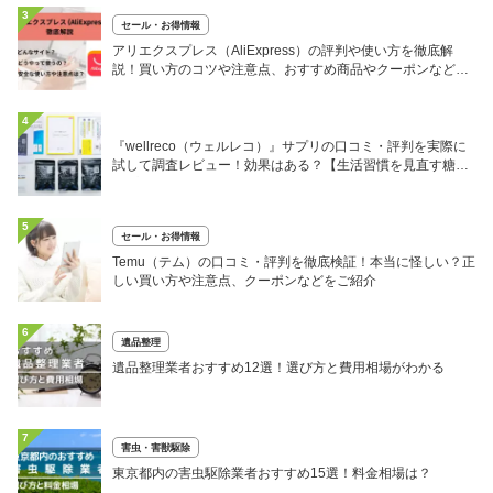
3
セール・お得情報
アリエクスプレス（AliExpress）の評判や使い方を徹底解
説！買い方のコツや注意点、おすすめ商品やクーポンなどを
ご紹介
4
『wellreco（ウェルレコ）』サプリの口コミ・評判を実際に
試して調査レビュー！効果はある？【生活習慣を見直す糖脂
サプリ】
5
セール・お得情報
Temu（テム）の口コミ・評判を徹底検証！本当に怪しい？正
しい買い方や注意点、クーポンなどをご紹介
6
遺品整理
遺品整理業者おすすめ12選！選び方と費用相場がわかる
7
害虫・害獣駆除
東京都内の害虫駆除業者おすすめ15選！料金相場は？