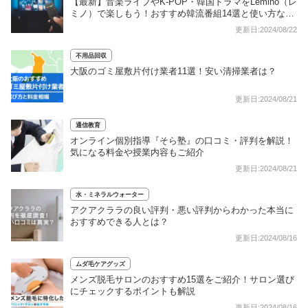
【最新】音楽ライブやK-POP・韓国ドラマをLemino（レ
ミノ）で楽しもう！おすすめ韓流番組14選と使い方など
もご紹介！
更新日:2024/08/22
不用品回収
大阪のゴミ屋敷片付け業者11選！安い清掃業者は？
更新日:2024/08/21
通信教育
オンライン個別指導『そら塾』の口コミ・評判を解説！
気になる料金や授業内容もご紹介
更新日:2024/08/21
水・ミネラルウォーター
アクアクララの良い評判・悪い評判からわかった本当に
おすすめできる人とは？
更新日:2024/08/16
ムダ毛ケアグッズ
メンズ脱毛サロンのおすすめ15選をご紹介！サロン選び
にチェックするポイントも解説
更新日:2024/08/16