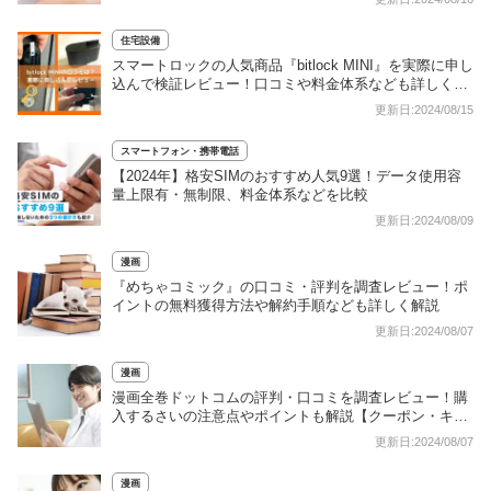
住宅設備
スマートロックの人気商品『bitlock MINI』を実際に申し
込んで検証レビュー！口コミや料金体系なども詳しく解
説
更新日:2024/08/15
スマートフォン・携帯電話
【2024年】格安SIMのおすすめ人気9選！データ使用容
量上限有・無制限、料金体系などを比較
更新日:2024/08/09
漫画
『めちゃコミック』の口コミ・評判を調査レビュー！ポ
イントの無料獲得方法や解約手順なども詳しく解説
更新日:2024/08/07
漫画
漫画全巻ドットコムの評判・口コミを調査レビュー！購
入するさいの注意点やポイントも解説【クーポン・キャ
ンペーン情報も】
更新日:2024/08/07
漫画