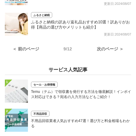
更新日:2024/08/07
ふるさと納税
ふるさと納税の訳あり返礼品おすすめ10選！訳ありがお
得【商品の選び方やメリットも紹介】
更新日:2024/08/07
＜ 前のページ
9/12
次のページ ＞
サービス人気記事
1
セール・お得情報
Temu（テム）で領収書を発行する方法を徹底解説！インボイ
ス対応はできる？宛名の入力方法などもご紹介！
2
不用品回収
不用品回収業者人気おすすめ47選！選び方と料金相場もわか
る