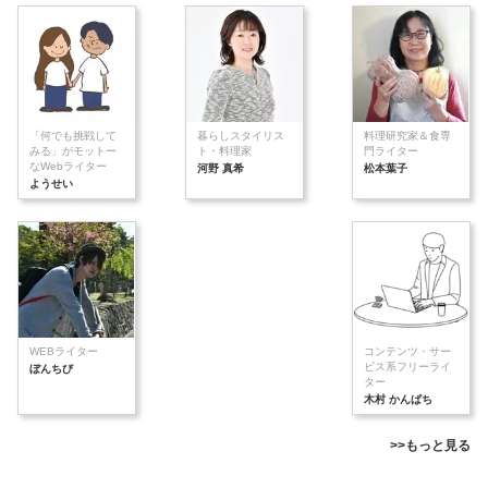
「何でも挑戦して
暮らしスタイリス
料理研究家＆食専
みる」がモットー
ト・料理家
門ライター
なWebライター
河野 真希
松本葉子
ようせい
WEBライター
コンテンツ・サー
ビス系フリーライ
ぼんちび
ター
木村 かんぱち
>>もっと見る