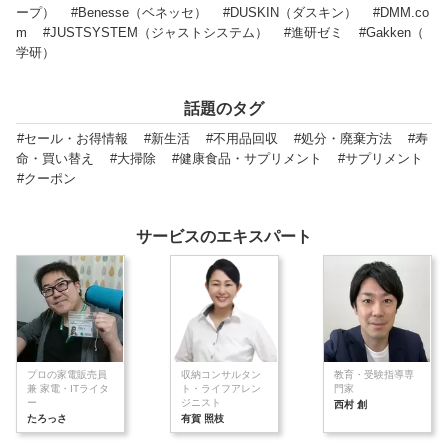
ープ）
#Benesse（ベネッセ）
#DUSKIN（ダスキン）
#DMM.co
m
#JUSTSYSTEM（ジャストシステム）
#進研ゼミ
#Gakken（
学研）
話題のタグ
#セール・お得情報
#新生活
#不用品回収
#処分・廃棄方法
#寿
命・買い替え
#大掃除
#健康食品・サプリメント
#サプリメント
#クーポン
サービスのエキスパート
プロの家電販売員
収納コンサルタン
教育・受験指導専
兼 家電・ITライタ
ト・ライフアレン
門家
ー
ジニスト
西村 創
たろっさ
有賀 照枝