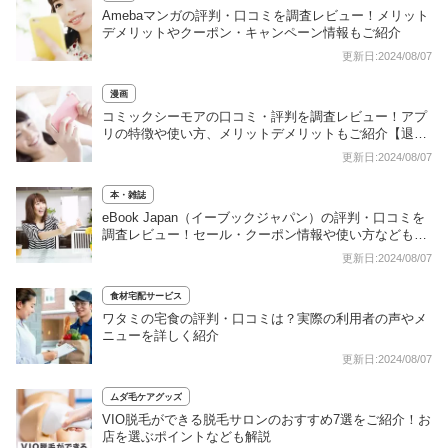
Amebaマンガの評判・口コミを調査レビュー！メリット
デメリットやクーポン・キャンペーン情報もご紹介
更新日:2024/08/07
漫画
コミックシーモアの口コミ・評判を調査レビュー！アプ
リの特徴や使い方、メリットデメリットもご紹介【退会
方法も画像付きで詳しく解説】
更新日:2024/08/07
本・雑誌
eBook Japan（イーブックジャパン）の評判・口コミを
調査レビュー！セール・クーポン情報や使い方なども詳
しく解説
更新日:2024/08/07
食材宅配サービス
ワタミの宅食の評判・口コミは？実際の利用者の声やメ
ニューを詳しく紹介
更新日:2024/08/07
ムダ毛ケアグッズ
VIO脱毛ができる脱毛サロンのおすすめ7選をご紹介！お
店を選ぶポイントなども解説