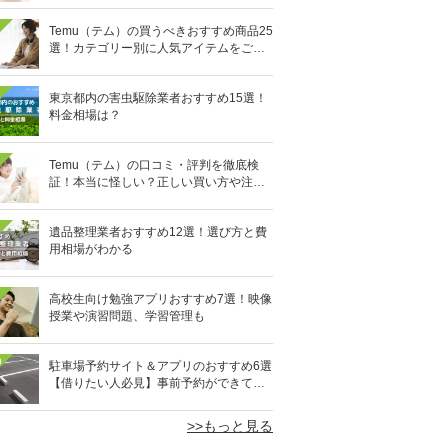
紹介
Temu（テム）の買うべきおすすめ商品25
選！カテゴリー別に人気アイテムをご紹
介【お得なクーポン情報も】
東京都内の害虫駆除業者おすすめ15選！
料金相場は？
Temu（テム）の口コミ・評判を徹底検
証！本当に怪しい？正しい買い方や注意
点、クーポンなどをご紹介
遺品整理業者おすすめ12選！選び方と費
用相場がわかる
高校生向け勉強アプリおすすめ7選！映像
授業や演習問題、学習管理も
0
駐車場予約サイト＆アプリのおすすめ6選
【借りたい人必見】事前予約ができてし
かも安い
>>もっと見る