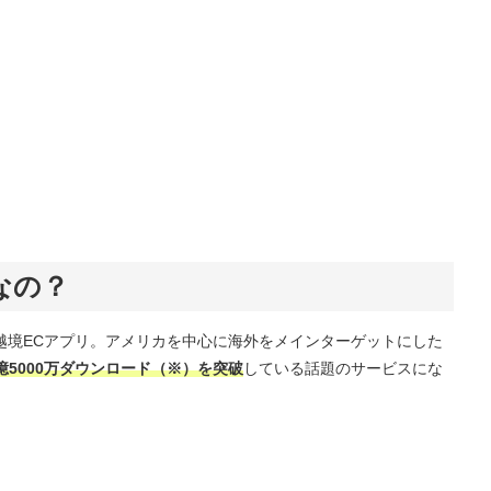
なの？
気越境ECアプリ。アメリカを中心に海外をメインターゲットにした
億5000万ダウンロード（※）を突破
している話題のサービスにな