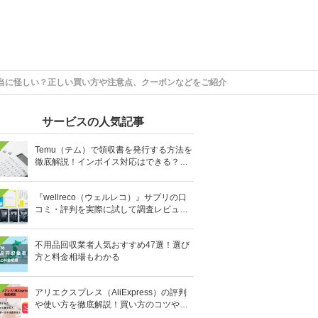
本当に怪しい？正しい買い方や注意点、クーポンなどをご紹介
サービスの人気記事
Temu（テム）で領収書を発行する方法を
徹底解説！インボイス対応はできる？宛
名の入力方法などもご紹介！
『wellreco（ウェルレコ）』サプリの口
コミ・評判を実際に試して調査レビュ
ー！効果はある？【生活習慣を見直す糖
脂サプリ】
不用品回収業者人気おすすめ47選！選び
方と料金相場もわかる
アリエクスプレス（AliExpress）の評判
や使い方を徹底解説！買い方のコツや注
意点、おすすめ商品やクーポンなどをご