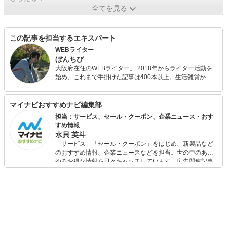
全てを見る
この記事を担当するエキスパート
WEBライター
ぼんちび
大阪府在住のWEBライター。 2018年からライター活動を
始め、これまで手掛けた記事は400本以上。生活雑貨から
家電、飲料と様々なジャンルを担当。得意分野はアニメ・
漫画・アプリ・ゲームといったオタクカルチャーやクリエ
イティブ分野、ＩＴ・デジタル関連サービスです。2020年
マイナビおすすめナビ編集部
からライトノベルの執筆も開始し、小説投稿サイトにて
担当：サービス、セール・クーポン、企業ニュース・おす
2022年にプロデビュー。現在はWEBライターとライトノベ
すめ情報
ル作家の二足の草鞋で活動中。
水貝 英斗
「サービス」「セール・クーポン」をはじめ、新製品など
のおすすめ情報、企業ニュースなどを担当。世の中のあら
ゆるお得な情報を日々キャッチしています。広告関連記事
の制作にも携わり、SEOの知見を活かし商品販促のプラン
ニングも行っています。