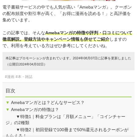
電子書籍サービスの中でも人気が高い『Amebaマンガ』。クーポン
の配布頻度や割引率が高く、「お得に漫画を読める！」と高評価を
集めています。
この記事では、そんな
Amebaマンガの特徴や評判・口コミについて
徹底解説。登録方法やキャンペーン情報も併せてご紹介
しますの
で、利用を考えている方はぜひ参考にしてくださいね。
本記事はプロモーションが含まれています。2024年08月07日に記事を更新しました
（公開日2024年04月02日）
#漫画
#本・雑誌
目次
▼
Amebaマンガとは？どんなサービス？
▼
Amebaマンガの特徴は？
▼特徴1｜料金プランは「月額メニュー」「コインチャー
ジ」の2種類
▼特徴2｜初回登録で100冊まで50%還元されるクーポンが
もらえる！