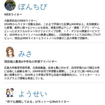
ぼんちび
WEBライター
大阪府在住のWEBライター。
2018年からライター活動を始め、これまで手掛けた記事は400本以上。生活雑貨か
ら家電、飲料と様々なジャンルを担当。得意分野はアニメ・漫画・アプリ・ゲーム
といったオタクカルチャーやクリエイティブ分野、ＩＴ・デジタル関連サービスで
す。2020年からライトノベルの執筆も開始し、小説投稿サイトにて2022年にプロデ
ビュー。現在はWEBライターとライトノベル作家の二足の草鞋で活動中。
みさ
現役個人塾長&中学生の学習アドバイザー
広島大学教育学部卒業、元高校教諭。自身も塾に行かず、自宅学習のみで国立大学
に合格した経験を持つ。2000年自宅で学習塾を開業し、これまでに延べ800人の生
徒に指導を行う。2018年より学習が苦手な生徒や保護者向けに、ツイッター・イン
スタグラムで情報を発信している。
ようせい
「何でも挑戦してみる」がモットーなWebライター