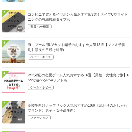
2
コンビニで買えるイヤホン人気おすすめ3選！タイプCやライト
ニングの有線接続タイプも
家電・AV機器
3
海・プール用UVカット帽子のおすすめ人気13選【ママ＆子供
別】頭皮の日焼け対策に
ベビー・キッズ
4
PS5対応の恋愛ゲーム人気おすすめ16選【男性・女性向け別】P
S5で遊べるPS4ソフトも
ゲーム・ホビー
5
高校生向けナップサック人気おすすめ10選【流行りのおしゃれ
ブランド】男子・女子高生向け
ファッション