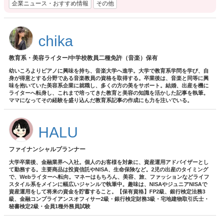
企業ニュース・おすすめ情報
その他
chika
教育系・美容ライター/中学校教員二種免許（音楽）保有
幼いころよりピアノに興味を持ち、音楽大学へ進学。大学で教育系学問を学び、自
身が得意とする分野である音楽教員の資格を取得する。卒業後は、音楽と同等に興
味を抱いていた美容系企業に就職し、多くの方の美をサポート。結婚、出産を機に
ライターへ転身し、これまで培ってきた教育と美容の知識を活かした記事を執筆。
ママになってその経験を盛り込んだ教育系記事の作成にも力を注いでいる。
HALU
ファイナンシャルプランナー
大学卒業後、金融業界へ入社。個人のお客様を対象に、資産運用アドバイザーとし
て勤務する。主要商品は投資信託やNISA、生命保険など。2児の出産のタイミング
で、Webライターへ転向。マネーはもちろん、美容、旅、ファッションなどライフ
スタイル系をメインに幅広いジャンルで執筆中。趣味は、NISAやジュニアNISAで
資産運用をして将来の資金を貯蓄すること。【保有資格】FP2級、銀行検定法務3
級、金融コンプライアンスオフィサー2級・銀行検定財務3級・宅地建物取引氏士・
秘書検定2級・会員1種外務員試験