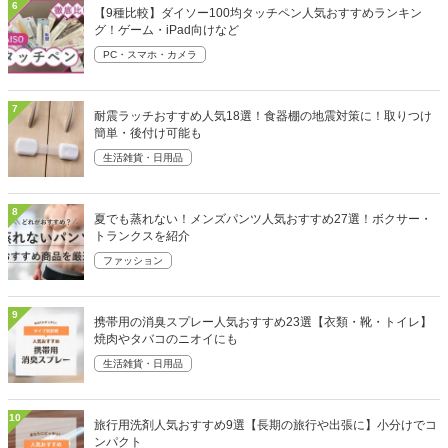
6
【9種比較】ダイソー100均タッチペン人気おすすめランキン
グ！ゲーム・iPad向けなど
PC・スマホ・カメラ
7
耐震ラッチおすすめ人気18選！食器棚の地震対策に！取りつけ
簡単・後付け可能も
生活雑貨・日用品
8
夏でも蒸れない！メンズパンツ人気おすすめ27選！ボクサー・
トランクスを紹介
ファッション
9
携帯用の消臭スプレー人気おすすめ23選【衣類・靴・トイレ】
焼肉やタバコのニオイにも
生活雑貨・日用品
10
旅行用洗剤人気おすすめ9選【長期の旅行や出張に】小分けでコ
ンパクト