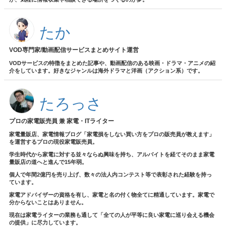
たか
VOD専門家/動画配信サービスまとめサイト運営
VODサービスの特徴をまとめた記事や、動画配信のある映画・ドラマ・アニメの紹
介をしています。好きなジャンルは海外ドラマと洋画（アクション系）です。
たろっさ
プロの家電販売員 兼 家電・ITライター
家電量販店、家電情報ブログ「家電損をしない買い方をプロの販売員が教えます」
を運営するプロの現役家電販売員。
学生時代から家電に対する並々ならぬ興味を持ち、アルバイトを経てそのまま家電
量販店の道へと進んで15年弱。
個人で年間2億円を売り上げ、数々の法人内コンテスト等で表彰された経験を持っ
ています。
家電アドバイザーの資格を有し、家電と名の付く物全てに精通しています。家電で
分からないことはありません。
現在は家電ライターの業務も通して「全ての人が平等に良い家電に巡り会える機会
の提供」に尽力しています。