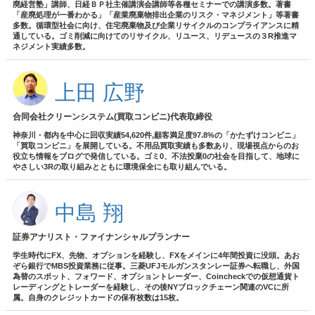
廃経営塾」講師、日経ＢＰ社主催講演会講師等各種セミナーでの講演多数。著書
「産廃処理が一番わかる」「産業廃棄物排出企業のリスク・マネジメント」等著書
多数。循環型社会に向け、住宅廃棄物及び企業リサイクルのコンプライアンスに精
通している。ゴミ削減に向けてのリサイクル、リユース、リデュースの３R推進マ
ネジメント実績多数。
上田 広野
合同会社クリーンシステム(買取コンビニ)代表取締役
神奈川・都内を中心に回収実績54,620件,顧客満足度97.8%の「かたずけコンビニ」
「買取コンビニ」を展開している。不用品買取実績も多数あり、現場視点からのお
役立ち情報をブログで発信している。ゴミ0、不法投棄0の社会を目指して、地球に
やさしい3Rの取り組みとともに環境保全にも取り組んでいる。
中島 翔
証券アナリスト・ファイナンシャルプランナー
学生時代にFX、先物、オプションを経験し、FXをメインに4年間投資に没頭。あお
ぞら銀行でMBS投資業務に従事。三菱UFJモルガンスタンレー証券へ転職し、外国
為替のスポット、フォワード、オプショントレーダー、Coincheckでの仮想通貨ト
レーディングとトレーダーを経験し、その後NYブロックチェーン関連のVCに所
属。自身のクレジットカードの保有枚数は15枚。