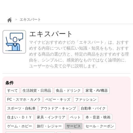
エキスパート
エキスパート
マイナビおすすめナビの「エキスパート」は、おすす
めする内容について幅広い知識・知見をもち、おすす
めする商品の選び方と、特定の商品をおすすめする理
由を、シンプルに、感覚的なものではなく論理的に、
ユーザーから見て公平に説明します。
条件
すべて
生活雑貨・日用品
食品・ドリンク
家電・AV機器
PC・スマホ・カメラ
ベビー・キッズ
ファッション
スポーツ・自転車
アウトドア・キャンプ
自動車・バイク
住まい・ＤＩＹ
家具・インテリア
ペット
本・音楽・映画
ゲーム・ホビー
旅行・レジャー
サービス
セール・クーポン