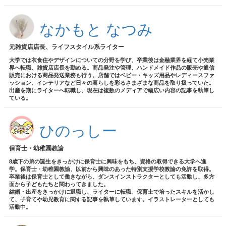
なかもと なつみ
元雑貨店店長、ライフスタイル系ライター
大学では衣食住やデザインについての分野を学び、卒業後は金融業界を経て小売業
界へ転職、雑貨店店長を勤める。商品発注や管理、ハンドメイド作品の販売や通信
販売における商品発送業務も行う。店舗ではベビー・キッズ用品やレディースファ
ッション、インテリアなど日々の暮らしを彩るさまざまな商品を取り扱っていた。
出産を期にライターへ転職し、現在は複数のメディアで幅広い内容の記事を執筆し
ている。
ひのっしー
保育士・幼稚園教諭
8歳下の弟の誕生をきっかけに保育士に興味をもち、資格の取得できる大学へ進
学。保育士・幼稚園教諭、以前から興味のあった特別支援学校教諭の免許を取得。
卒業後は保育士として働きながら、ダンスインストラクターとしても活動し、多方
面から子どもたちと関わってきました。
結婚・出産をきっかけに退職し、ライターに転職。保育士で培ったスキルを活かし
て、子育てや幼児教育に関する記事を執筆しています。イラストレーターとしても
活動中。