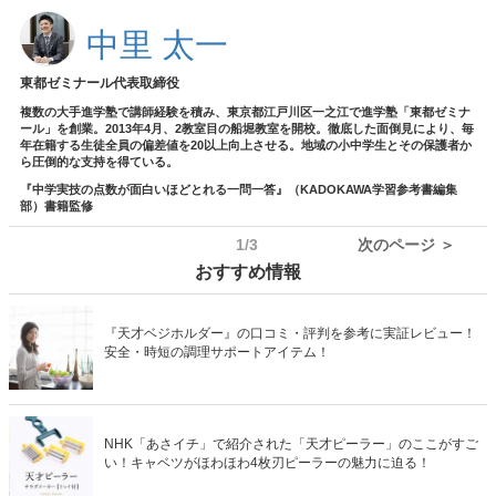
中里 太一
東都ゼミナール代表取締役
複数の大手進学塾で講師経験を積み、東京都江戸川区一之江で進学塾「東都ゼミナ
ール」を創業。2013年4月、2教室目の船堀教室を開校。徹底した面倒見により、毎
年在籍する生徒全員の偏差値を20以上向上させる。地域の小中学生とその保護者か
ら圧倒的な支持を得ている。
『中学実技の点数が面白いほどとれる一問一答』（KADOKAWA学習参考書編集
部）書籍監修
1/3
次のページ ＞
おすすめ情報
『天才ベジホルダー』の口コミ・評判を参考に実証レビュー！
安全・時短の調理サポートアイテム！
NHK「あさイチ」で紹介された「天才ピーラー」のここがすご
い！キャベツがほわほわ4枚刃ピーラーの魅力に迫る！