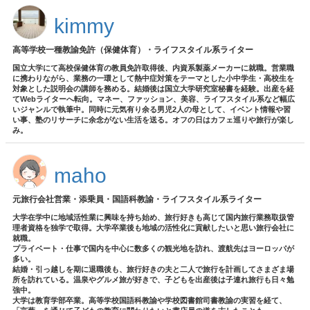
kimmy
高等学校一種教諭免許（保健体育）・ライフスタイル系ライター
国立大学にて高校保健体育の教員免許取得後、内資系製薬メーカーに就職。営業職
に携わりながら、業務の一環として熱中症対策をテーマとした小中学生・高校生を
対象とした説明会の講師を務める。結婚後は国立大学研究室秘書を経験。出産を経
てWebライターへ転向。マネー、ファッション、美容、ライフスタイル系など幅広
いジャンルで執筆中。同時に元気有り余る男児2人の母として、イベント情報や習
い事、塾のリサーチに余念がない生活を送る。オフの日はカフェ巡りや旅行が楽し
み。
maho
元旅行会社営業・添乗員・国語科教諭・ライフスタイル系ライター
大学在学中に地域活性業に興味を持ち始め、旅行好きも高じて国内旅行業務取扱管
理者資格を独学で取得。大学卒業後も地域の活性化に貢献したいと思い旅行会社に
就職。
プライベート・仕事で国内を中心に数多くの観光地を訪れ、渡航先はヨーロッパが
多い。
結婚・引っ越しを期に退職後も、旅行好きの夫と二人で旅行を計画してさまざま場
所を訪れている。温泉やグルメ旅が好きで、子どもを出産後は子連れ旅行も日々勉
強中。
大学は教育学部卒業。高等学校国語科教諭や学校図書館司書教諭の実習を経て、