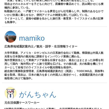
「言葉」を通じて子どもの教育に関わりたいと書店員の道を志したことも。
現在はそのエネルギーを子どもに向けて、図書館や書店めぐり、読み聞かせにも積
極的に参加している。
転勤族のため、一戸建てマイホームを夢見ながら社宅暮らし中。制限のあるなかで
いかに快適に暮らせるか、便利アイテムや雑貨を探しては試している。
ライターとして、資格や経験を生かした旅行系・教育系・ライフスタイル系の記事
も執筆中。
mamiko
広島県地域通訳案内士／観光・語学・生活情報ライター
大学卒業後、アメリカ・ロサンゼルスの日系旅行会社にて勤務。帰国後は外国人観
光客を日本国内の観光地に誘致するインバウンド業務に携わる。
海外営業担当として東南アジア各国を出張するほか、過去にはまとまった休暇を利
用して国内・海外問わず一人旅で見聞を広げる。その後出産、夫の転勤を機にライ
ターとして各地でのライフスタイルや観光情報を発信中。
総合旅行業務取扱管理者、広島県地域通訳案内士（英語）、TOEIC865点、英検準1
級を取得。現在は、日本の魅力を多くの外国人に発信すべく、全国通訳案内士の資
格取得に向けて勉強中。
がんちゃん
元生活保護ケースワーカー