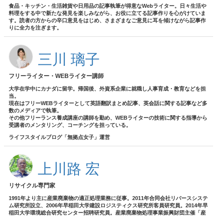
食品・キッチン・生活雑貨や日用品の記事執筆が得意なWebライター。日々生活や
料理をする中で新たな発見を楽しみながら、お役に立てる記事作りを心がけていま
す。読者の方からの辛口意見をはじめ、さまざまなご意見に耳を傾けながら記事作
りに全力を注ぎます。
三川 璃子
フリーライター・WEBライター講師
大学在学中にカナダに留学。帰国後、外資系企業に就職し人事育成・教育などを担
当。
現在はフリーWEBライターとして英語翻訳まとめ記事、英会話に関する記事など多
数のメディアで執筆。
その他フリーランス養成講座の講師を勤め、WEBライターの技術に関する指導から
受講者のメンタリング、コーチングを担っている。
ライフスタイルブログ「無拠点女子」運営
上川路 宏
リサイクル専門家
1991年より主に産業廃棄物の適正処理業務に従事。2011年合同会社リバースシステ
ム研究所設立、2006年早稲田大学建設ロジスティクス研究所客員研究員。2014年早
稲田大学環境総合研究センター招聘研究員。産業廃棄物処理事業振興財団主催「産