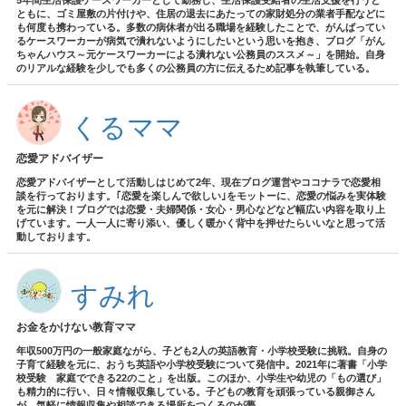
5年間生活保護ケースワーカーとして勤務し、生活保護受給者の生活支援を行うと
ともに、ゴミ屋敷の片付けや、住居の退去にあたっての家財処分の業者手配などに
も何度も携わっている。多数の病休者が出る職場を経験したことで、がんばってい
るケースワーカーが病気で潰れないようにしたいという思いを抱き、ブログ「がん
ちゃんハウス～元ケースワーカーによる潰れない公務員のススメ～」を開始。自身
のリアルな経験を少しでも多くの公務員の方に伝えるため記事を執筆している。
くるママ
恋愛アドバイザー
恋愛アドバイザーとして活動しはじめて2年、現在ブログ運営やココナラで恋愛相
談を行っております。｢恋愛を楽しんで欲しい｣をモットーに、恋愛の悩みを実体験
を元に解決！ブログでは恋愛・夫婦関係・女心・男心などなど幅広い内容を取り上
げています。一人一人に寄り添い、優しく暖かく背中を押せたらいいなと思って活
動しております。
すみれ
お金をかけない教育ママ
年収500万円の一般家庭ながら、子ども2人の英語教育・小学校受験に挑戦。自身の
子育て経験を元に、おうち英語や小学校受験について発信中。2021年に著書「小学
校受験 家庭でできる22のこと」を出版。このほか、小学生や幼児の「もの選び」
も精力的に行い、日々情報収集している。子どもの教育を頑張っている親御さん
が、気軽に情報収集や相談できる場所をつくるのが夢。