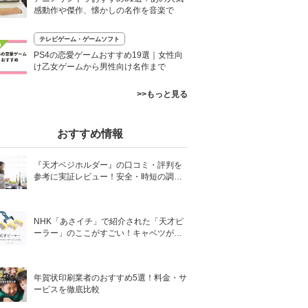
感動作や傑作、懐かしの名作を音楽で
テレビゲーム・ゲームソフト
0
PS4の恋愛ゲームおすすめ19選｜女性向
け乙女ゲームから男性向け名作まで
>>もっと見る
おすすめ情報
『天才ベジホルダー』の口コミ・評判を
参考に実証レビュー！安全・時短の調理
サポートアイテム！
NHK「あさイチ」で紹介された「天才ピ
ーラー」のここがすごい！キャベツがほ
わほわ4枚刃ピーラーの魅力に迫る！
年賀状印刷業者のおすすめ5選！料金・サ
ービスを徹底比較