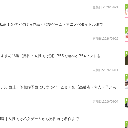
4
更新日:2026/06/24
すめ31選！名作・泣ける作品・恋愛ゲーム・アニメ化タイトルまで
5
更新日:2026/06/22
6
すすめ16選【男性・女性向け別】PS5で遊べるPS4ソフトも
更新日:2026/06/11
7
24選！ボケ防止・認知症予防に役立つゲームまとめ【高齢者・大人・子ども
8
更新日:2026/06/04
19選｜女性向け乙女ゲームから男性向け名作まで
9