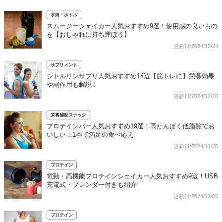
水筒・ボトル
スムージーシェイカー人気おすすめ9選！使用感の良いもの
を【おしゃれに持ち運ぼう】
更新日:2024/12/24
サプリメント
シトルリンサプリ人気おすすめ14選【筋トレに】栄養効果
や副作用も解説！
更新日:2024/12/10
栄養補助スナック
プロテインバー人気おすすめ19選！高たんぱく低脂質でお
いしい！1本で満足の食べ応え
更新日:2024/11/25
プロテイン
電動・高機能プロテインシェイカー人気おすすめ9選！USB
充電式・ブレンダー付きも紹介
更新日:2024/11/05
プロテイン