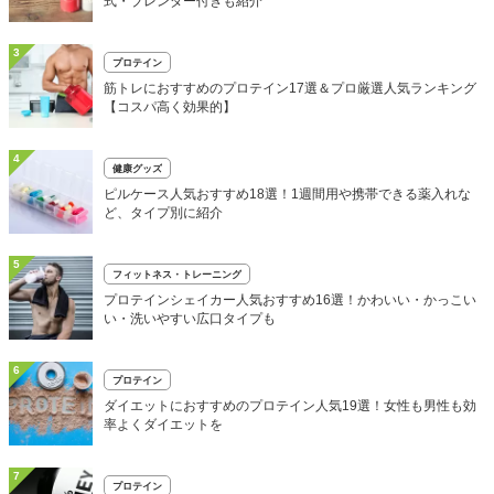
式・ブレンダー付きも紹介
3
プロテイン
筋トレにおすすめのプロテイン17選＆プロ厳選人気ランキング
【コスパ高く効果的】
4
健康グッズ
ピルケース人気おすすめ18選！1週間用や携帯できる薬入れな
ど、タイプ別に紹介
5
フィットネス・トレーニング
プロテインシェイカー人気おすすめ16選！かわいい・かっこい
い・洗いやすい広口タイプも
6
プロテイン
ダイエットにおすすめのプロテイン人気19選！女性も男性も効
率よくダイエットを
7
プロテイン