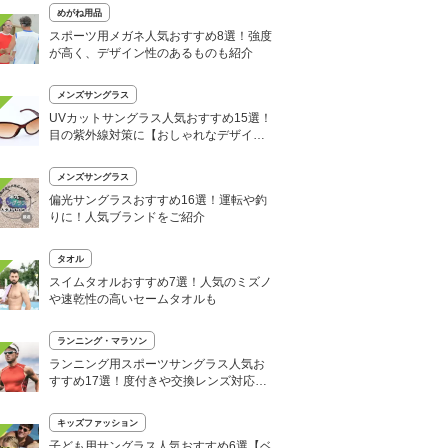
めがね用品
スポーツ用メガネ人気おすすめ8選！強度
が高く、デザイン性のあるものも紹介
メンズサングラス
UVカットサングラス人気おすすめ15選！
目の紫外線対策に【おしゃれなデザイン
多数】
メンズサングラス
偏光サングラスおすすめ16選！運転や釣
りに！人気ブランドをご紹介
タオル
スイムタオルおすすめ7選！人気のミズノ
や速乾性の高いセームタオルも
ランニング・マラソン
ランニング用スポーツサングラス人気お
すすめ17選！度付きや交換レンズ対応商
品も
キッズファッション
子ども用サングラス人気おすすめ6選【ベ