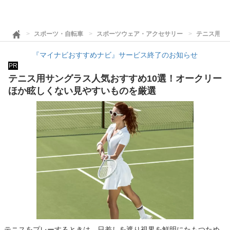
スポーツ・自転車
スポーツウェア・アクセサリー
テニス用サ
『マイナビおすすめナビ』サービス終了のお知らせ
PR
テニス用サングラス人気おすすめ10選！オークリー
ほか眩しくない見やすいものを厳選
テニスをプレーするときは、日差しを遮り視界を鮮明にたもつため