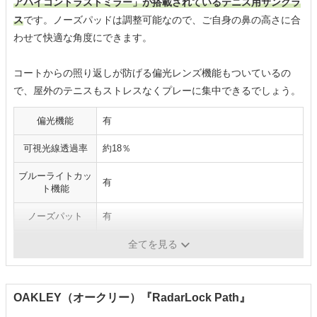
アハイコントラストミラー」が搭載されているテニス用サングラ
ス
です。ノーズパッドは調整可能なので、ご自身の鼻の高さに合
わせて快適な角度にできます。
コートからの照り返しが防げる偏光レンズ機能もついているの
で、屋外のテニスもストレスなくプレーに集中できるでしょう。
偏光機能
有
可視光線透過率
約18％
ブルーライトカッ
有
ト機能
ノーズパット
有
レンズのカラー
ネイビー
全てを見る
OAKLEY（オークリー）『RadarLock Path』