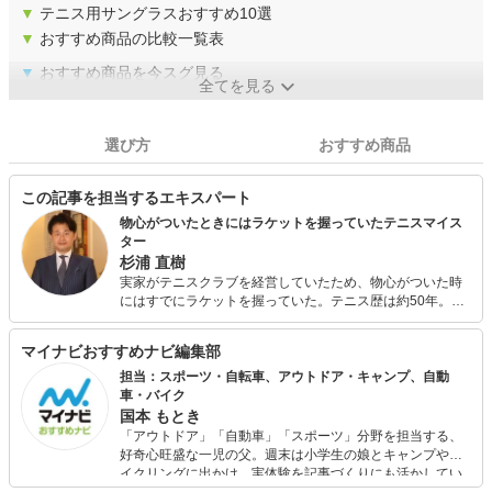
▼
テニス用サングラスおすすめ10選
▼
おすすめ商品の比較一覧表
▼
おすすめ商品を今スグ見る
全てを見る
選び方
おすすめ商品
この記事を担当するエキスパート
物心がついたときにはラケットを握っていたテニスマイス
ター
杉浦 直樹
実家がテニスクラブを経営していたため、物心がついた時
にはすでにラケットを握っていた。テニス歴は約50年。ジ
ョン・マッケンローを尊敬し、「ボールのタッチ」を重視
したプレーを身上とする。1970年代から現在に至る歴代名
マイナビおすすめナビ編集部
プレーヤーのエピソード、ラケットやシューズといったグ
ッズの変遷、人気の移り変わりなどに深い知見を持つ。
担当：スポーツ・自転車、アウトドア・キャンプ、自動
車・バイク
国本 もとき
「アウトドア」「自動車」「スポーツ」分野を担当する、
好奇心旺盛な一児の父。週末は小学生の娘とキャンプやサ
イクリングに出かけ、実体験を記事づくりにも活かしてい