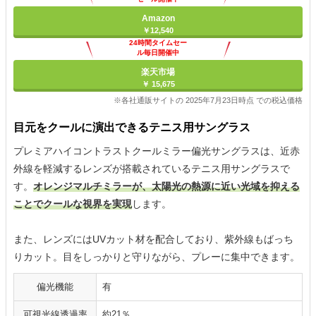
Amazon
￥12,540
24時間タイムセー
ル毎日開催中
楽天市場
￥ 15,675
※各社通販サイトの 2025年7月23日時点 での税込価格
目元をクールに演出できるテニス用サングラス
プレミアハイコントラストクールミラー偏光サングラスは、近赤
外線を軽減するレンズが搭載されているテニス用サングラスで
す。
オレンジマルチミラーが、太陽光の熱源に近い光域を抑える
ことでクールな視界を実現
します。
また、レンズにはUVカット材を配合しており、紫外線もばっち
りカット。目をしっかりと守りながら、プレーに集中できます。
偏光機能
有
可視光線透過率
約21％