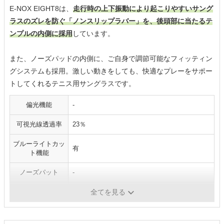
E-NOX EIGHT8は、
走行時の上下振動により起こりやすいサング
ラスのズレを防ぐ「ノンスリップラバー」を、後頭部に当たるテ
ンプルの内側に採用
しています。
また、ノーズパッドの内側に、ご自身で調節可能なフィッティン
グシステムも採用。激しい動きをしても、快適なプレーをサポー
トしてくれるテニス用サングラスです。
偏光機能
-
可視光線透過率
23％
ブルーライトカッ
有
ト機能
ノーズパット
-
レンズのカラー
レッドシャドーミラー×スモーク
全てを見る