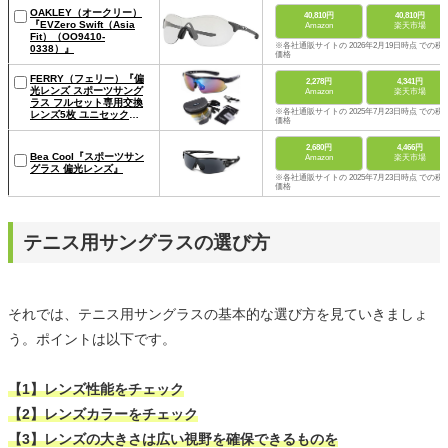
OAKLEY（オークリー）
40,810円
40,810円
『EVZero Swift（Asia
Amazon
楽天市場
Fit）（OO9410-
※各社通販サイトの 2026年2月19日時点 での税
0338）』
価格
FERRY（フェリー）『偏
2,278円
4,341円
光レンズ スポーツサング
Amazon
楽天市場
ラス フルセット専用交換
※各社通販サイトの 2025年7月23日時点 での税
レンズ5枚 ユニセックス 7
価格
カラー』
2,680円
4,466円
Bea Cool『スポーツサン
Amazon
楽天市場
グラス 偏光レンズ』
※各社通販サイトの 2025年7月23日時点 での税
価格
テニス用サングラスの選び方
それでは、テニス用サングラスの基本的な選び方を見ていきましょ
う。ポイントは以下です。
【1】レンズ性能をチェック
【2】レンズカラーをチェック
【3】レンズの大きさは広い視野を確保できるものを