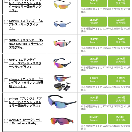
12,540円
15,675円
レミアハイコントラスト
Amazon
楽天市場
クールミラー偏光サング
※各社通販サイトの 2025年7月23日時点 での税
ラス』
価格
11,440円
11,154円
SWANS（スワンズ）『エ
Amazon
楽天市場
アレス・リーフフィッ
ト』
※各社通販サイトの 2025年7月23日時点 での税
価格
14,850円
17,600円
SWANS（スワンズ）『E-
Amazon
楽天市場
NOX EIGHT8 ミラーレン
ズモデル』
※各社通販サイトの 2025年7月23日時点 での税
価格
16,500円
19,800円
AirFly（エアフライ）
Amazon
楽天市場
『ノーズパッドレススポ
ーツサングラス』
※各社通販サイトの 2025年7月23日時点 での税
価格
2,278円
3,713円
ellesse（エレッセ）『サ
Amazon
楽天市場
ングラス（交換レンズ5種
類セット）』
※各社通販サイトの 2025年7月23日時点 での税
価格
12,540円
15,675円
prince（プリンス）『プ
Amazon
楽天市場
レミアハイコントラスト
ミラー偏光サングラス』
※各社通販サイトの 2025年7月23日時点 での税
価格
39,600円
26,180円
OAKLEY（オークリー）
Amazon
楽天市場
『RadarLock Path』
※各社通販サイトの 2025年7月23日時点 での税
価格