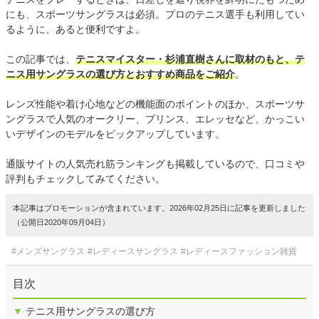
にも、スポーツサングラスは必須。プロのテニス選手も利用してい
るように、あると便利ですよ。
この記事では、
テニスマイスター・杉浦直樹さんに取材のもと、テ
ニス用サングラスの選び方とおすすめ商品をご紹介
。
レンズ性能や着け心地などの機能面のポイントのほか、スポーツサ
ングラスで人気のオークリー、プリンス、エレッセなど、かっこい
いデザインのモデルをピックアップしています。
通販サイトの人気売れ筋ランキングも掲載しているので、口コミや
評判もチェックしてみてください。
本記事はプロモーションが含まれています。2026年02月25日に記事を更新しました
（公開日2020年09月04日）
#メンズサングラス
#レディースサングラス
#レディースファッション雑貨
目次
▼
テニス用サングラスの選び方