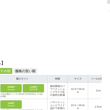
ら】
すすめ順
価格の安い順
購入サイト
特徴
サイズ
ソールの厚さ
独自開発のパ
16,666円
11,550円
ワークッショ
22.0〜29.0c
Amazon
楽天市場
2cm
ンプラスで足
m
※各社通販サイトの 2024年12月02日時点 での税
の負担を軽減
込価格
パワークッシ
6,300円
ョンとワイド
22.0～29.0c
Amazon
2.5cm
設計で余裕の
m