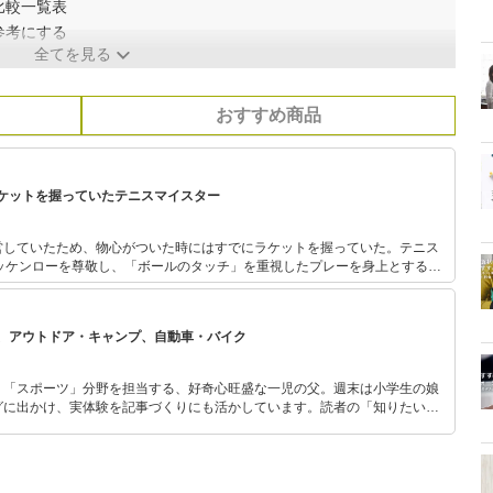
比較一覧表
参考にする
全てを見る
おすすめ商品
ケットを握っていたテニスマイスター
営していたため、物心がついた時にはすでにラケットを握っていた。テニス
マッケンローを尊敬し、「ボールのタッチ」を重視したプレーを身上とする。
る歴代名プレーヤーのエピソード、ラケットやシューズといったグッズの変
どに深い知見を持つ。
、アウトドア・キャンプ、自動車・バイク
」「スポーツ」分野を担当する、好奇心旺盛な一児の父。週末は小学生の娘
グに出かけ、実体験を記事づくりにも活かしています。読者の「知りたい」
とをモットーに、信頼できるコンテンツ制作に努めています。