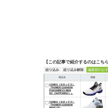
【この記事で紹介するのはこち
絞り込み
絞り込み解除
編集部のお
商品名
画像
YONEX（ヨネックス）
『POWER CUSHION
FUSIONREV3 MEN
GC（SHTF3MGC）』
YONEX（ヨネックス）
『POWER CUSHION
WIDE135』