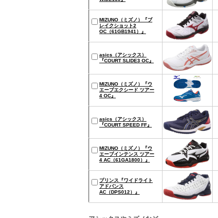
MIZUNO（ミズノ）『ブ
レイクショット2
OC（61GB1941）』
asics（アシックス）
『COURT SLIDE3 OC』
MIZUNO（ミズノ）『ウ
エーブエクシード ツアー
4 OC』
asics（アシックス）
『COURT SPEED FF』
MIZUNO（ミズノ）『ウ
エーブインテンス ツアー
4 AC（61GA1800）』
プリンス『ワイドライト
アドバンス
AC（DPS012）』