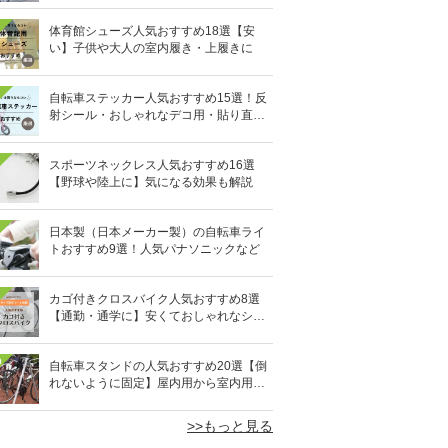
体育館シューズ人気おすすめ18選【安
い】子供や大人の室内履き・上履きに
自転車ステッカー人気おすすめ15選！反
射シール・おしゃれなデコ用・貼り直し
OKタイプも
スポーツネックレス人気おすすめ16選
【野球や陸上に】気になる効果も解説
日本製（日本メーカー製）の自転車ライ
トおすすめ9選！人気パナソニックなど
カゴ付きクロスバイク人気おすすめ8選
【通勤・通学に】安くておしゃれなシテ
ィクロスも
0
自転車スタンドの人気おすすめ20選【倒
れないように固定】屋内用から室内用ま
で
>>もっと見る