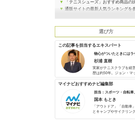
▼
「テニスシューズ」おすすめ商品の
▼
通販サイトの最新人気ランキングを
選び方
この記事を担当するエキスパート
物心がついたときにはラ
杉浦 直樹
実家がテニスクラブを経
歴は約50年。ジョン・
1970年代から現在に至
遷、人気の移り変わりな
マイナビおすすめナビ編集部
担当：スポーツ・自転車
国本 もとき
「アウトドア」「自動車
とキャンプやサイクリン
を分かりやすく届けるこ