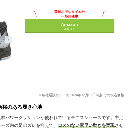
毎日お得なタイムセ
ール開催中
Amazon
￥6,300
※各社通販サイトの 2024年12月02日時点 での税込価格
余裕のある履き心地
素材パワークッションが使われているテニスシューズです。中足
ューズ内の足のズレを抑えて、
ロスのない素早い動きを実現
させ