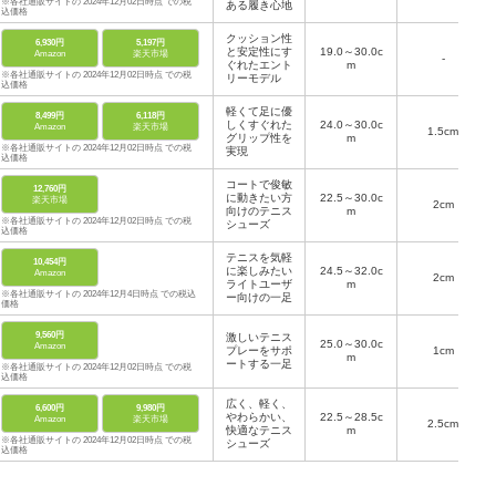
※各社通販サイトの 2024年12月02日時点 での税
ある履き心地
込価格
クッション性
6,930円
5,197円
と安定性にす
19.0～30.0c
Amazon
楽天市場
-
ぐれたエント
m
※各社通販サイトの 2024年12月02日時点 での税
リーモデル
込価格
軽くて足に優
8,499円
6,118円
しくすぐれた
24.0～30.0c
Amazon
楽天市場
1.5cm
グリップ性を
m
※各社通販サイトの 2024年12月02日時点 での税
実現
込価格
コートで俊敏
12,760円
に動きたい方
22.5～30.0c
楽天市場
2cm
向けのテニス
m
※各社通販サイトの 2024年12月02日時点 での税
シューズ
込価格
テニスを気軽
10,454円
に楽しみたい
24.5～32.0c
Amazon
2cm
ライトユーザ
m
※各社通販サイトの 2024年12月4日時点 での税込
ー向けの一足
価格
9,560円
激しいテニス
25.0～30.0c
Amazon
プレーをサポ
1cm
m
ートする一足
※各社通販サイトの 2024年12月02日時点 での税
込価格
広く、軽く、
6,600円
9,980円
やわらかい、
22.5～28.5c
Amazon
楽天市場
2.5cm
快適なテニス
m
※各社通販サイトの 2024年12月02日時点 での税
シューズ
込価格