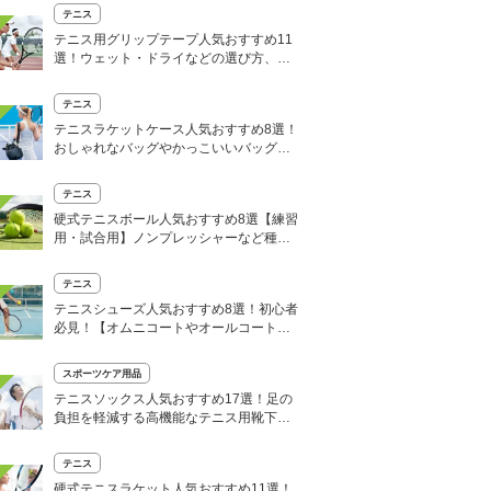
テニス
テニス用グリップテープ人気おすすめ11
選！ウェット・ドライなどの選び方、種
類や違いを紹介
テニス
テニスラケットケース人気おすすめ8選！
おしゃれなバッグやかっこいいバッグを
厳選
テニス
硬式テニスボール人気おすすめ8選【練習
用・試合用】ノンプレッシャーなど種類
も解説
テニス
テニスシューズ人気おすすめ8選！初心者
必見！【オムニコートやオールコート用
も】
スポーツケア用品
テニスソックス人気おすすめ17選！足の
負担を軽減する高機能なテニス用靴下を
紹介
テニス
硬式テニスラケット人気おすすめ11選！