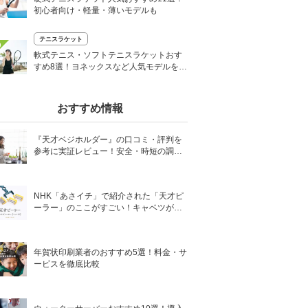
初心者向け・軽量・薄いモデルも
テニスラケット
0
軟式テニス・ソフトテニスラケットおす
すめ8選！ヨネックスなど人気モデルを厳
選
おすすめ情報
『天才ベジホルダー』の口コミ・評判を
参考に実証レビュー！安全・時短の調理
サポートアイテム！
NHK「あさイチ」で紹介された「天才ピ
ーラー」のここがすごい！キャベツがほ
わほわ4枚刃ピーラーの魅力に迫る！
年賀状印刷業者のおすすめ5選！料金・サ
ービスを徹底比較