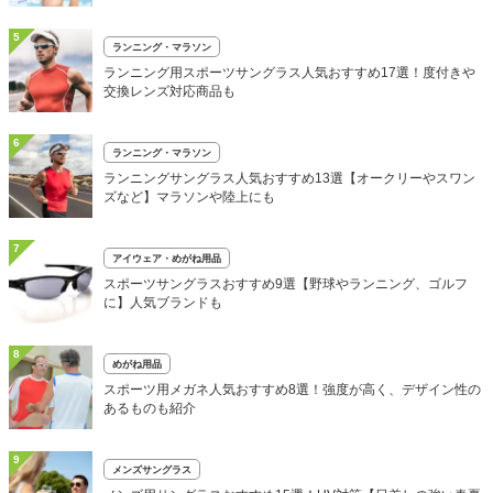
5
ランニング・マラソン
ランニング用スポーツサングラス人気おすすめ17選！度付きや
交換レンズ対応商品も
6
ランニング・マラソン
ランニングサングラス人気おすすめ13選【オークリーやスワン
ズなど】マラソンや陸上にも
7
アイウェア・めがね用品
スポーツサングラスおすすめ9選【野球やランニング、ゴルフ
に】人気ブランドも
8
めがね用品
スポーツ用メガネ人気おすすめ8選！強度が高く、デザイン性の
あるものも紹介
9
メンズサングラス