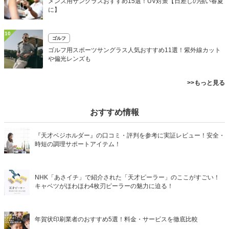
メンズ用サングラスおすすめ15選！UV対策【日差しの強い春夏
に】
10
ゴルフ
ゴルフ用スポーツサングラス人気おすすめ11選！紫外線カット
や偏光レンズも
>>もっと見る
おすすめ情報
『天才ベジホルダー』の口コミ・評判を参考に実証レビュー！安全・
時短の調理サポートアイテム！
NHK「あさイチ」で紹介された「天才ピーラー」のここがすごい！
キャベツがほわほわ4枚刃ピーラーの魅力に迫る！
年賀状印刷業者のおすすめ5選！料金・サービスを徹底比較