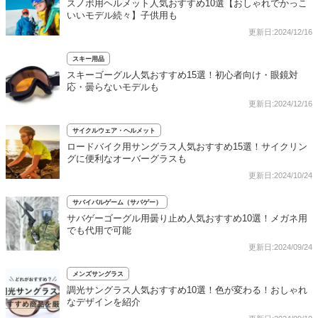
スノボ用ヘルメット人気おすすめ10選【おしゃれでかっこ
いいモデル続々】子供用も
更新日:2024/12/16
スキー用品
スキーゴーグル人気おすすめ15選！初心者向け・眼鏡対
応・曇らないモデルも
更新日:2024/12/16
サイクルウェア・ヘルメット
ロードバイク用サングラス人気おすすめ15選！サイクリン
グに便利なオーバーグラスも
更新日:2024/10/24
サバイバルゲーム（サバゲー）
サバゲーゴーグル用曇り止め人気おすすめ10選！メガネ用
でも代用で可能
更新日:2024/09/24
メンズサングラス
調光サングラス人気おすすめ10選！色が変わる！おしゃれ
なデザインを紹介