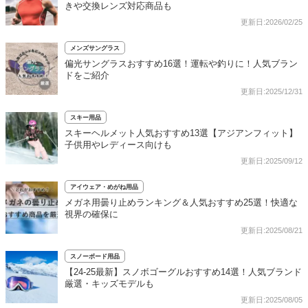
きや交換レンズ対応商品も
更新日:2026/02/25
メンズサングラス
偏光サングラスおすすめ16選！運転や釣りに！人気ブラン
ドをご紹介
更新日:2025/12/31
スキー用品
スキーヘルメット人気おすすめ13選【アジアンフィット】
子供用やレディース向けも
更新日:2025/09/12
アイウェア・めがね用品
メガネ用曇り止めランキング＆人気おすすめ25選！快適な
視界の確保に
更新日:2025/08/21
スノーボード用品
【24-25最新】スノボゴーグルおすすめ14選！人気ブランド
厳選・キッズモデルも
更新日:2025/08/05