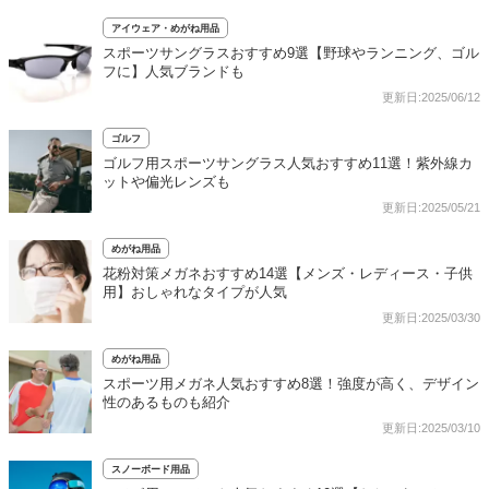
アイウェア・めがね用品
スポーツサングラスおすすめ9選【野球やランニング、ゴル
フに】人気ブランドも
更新日:2025/06/12
ゴルフ
ゴルフ用スポーツサングラス人気おすすめ11選！紫外線カ
ットや偏光レンズも
更新日:2025/05/21
めがね用品
花粉対策メガネおすすめ14選【メンズ・レディース・子供
用】おしゃれなタイプが人気
更新日:2025/03/30
めがね用品
スポーツ用メガネ人気おすすめ8選！強度が高く、デザイン
性のあるものも紹介
更新日:2025/03/10
スノーボード用品