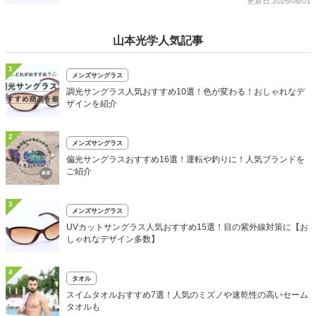
更新日:2026/06/01
山本光学人気記事
1
メンズサングラス
調光サングラス人気おすすめ10選！色が変わる！おしゃれなデ
ザインを紹介
2
メンズサングラス
偏光サングラスおすすめ16選！運転や釣りに！人気ブランドを
ご紹介
3
メンズサングラス
UVカットサングラス人気おすすめ15選！目の紫外線対策に【お
しゃれなデザイン多数】
4
タオル
スイムタオルおすすめ7選！人気のミズノや速乾性の高いセーム
タオルも