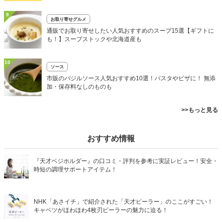
9
お取り寄せグルメ
通販でお取り寄せしたい人気おすすめのスープ15選【ギフトに
も！】スープストックや北海道産も
10
ソース
市販のバジルソース人気おすすめ10選！パスタやピザに！ 無添
加・保存料なしのものも
>>もっと見る
おすすめ情報
『天才ベジホルダー』の口コミ・評判を参考に実証レビュー！安全・
時短の調理サポートアイテム！
NHK「あさイチ」で紹介された「天才ピーラー」のここがすごい！
キャベツがほわほわ4枚刃ピーラーの魅力に迫る！