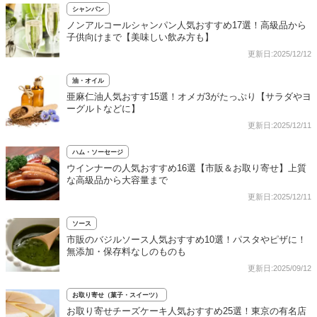
シャンパン
ノンアルコールシャンパン人気おすすめ17選！高級品から
子供向けまで【美味しい飲み方も】
更新日:2025/12/12
油・オイル
亜麻仁油人気おすす15選！オメガ3がたっぷり【サラダやヨ
ーグルトなどに】
更新日:2025/12/11
ハム・ソーセージ
ウインナーの人気おすすめ16選【市販＆お取り寄せ】上質
な高級品から大容量まで
更新日:2025/12/11
ソース
市販のバジルソース人気おすすめ10選！パスタやピザに！
無添加・保存料なしのものも
更新日:2025/09/12
お取り寄せ（菓子・スイーツ）
お取り寄せチーズケーキ人気おすすめ25選！東京の有名店