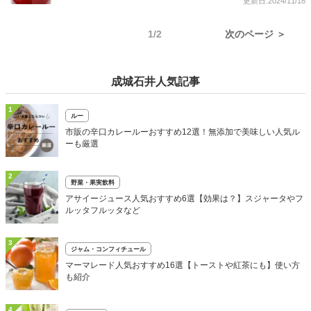
更新日:2024/11/18
1/2
次のページ ＞
成城石井人気記事
1
ルー
市販の辛口カレールーおすすめ12選！無添加で美味しい人気ル
ーも厳選
2
野菜・果実飲料
アサイージュース人気おすすめ6選【効果は？】スジャータやフ
ルッタフルッタなど
3
ジャム・コンフィチュール
マーマレード人気おすすめ16選【トーストや紅茶にも】使い方
も紹介
4