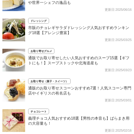
や世界一シェフの逸品も
更新日:2025/06/16
ドレッシング
市販のチョレギサラダドレッシング人気おすすめランキン
グ18選【アレンジ豊富】
更新日:2025/03/25
お取り寄せグルメ
通販でお取り寄せしたい人気おすすめのスープ15選【ギフ
トにも！】スープストックや北海道産も
更新日:2025/03/23
お取り寄せ（菓子・スイーツ）
通販のお取り寄せスコーンおすすめ7選！人気スコーン専門
店やイギリスの有名店も
更新日:2025/03/01
チョコレート
義理チョコ人気おすすめ18選【男性の本音も】ばらまき用
の大容量も！
更新日:2025/02/16