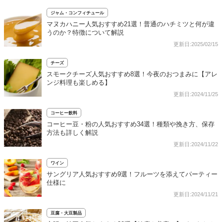
ジャム・コンフィチュール
マヌカハニー人気おすすめ21選！普通のハチミツと何が違
うのか？特徴について解説
更新日:2025/02/15
チーズ
スモークチーズ人気おすすめ8選！今夜のおつまみに【アレ
ンジ料理も楽しめる】
更新日:2024/11/25
コーヒー飲料
コーヒー豆・粉の人気おすすめ34選！種類や挽き方、保存
方法も詳しく解説
更新日:2024/11/22
ワイン
サングリア人気おすすめ9選！フルーツを添えてパーティー
仕様に
更新日:2024/11/21
豆腐・大豆製品