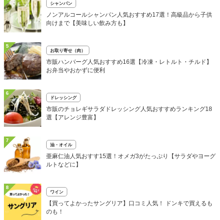
シャンパン
ノンアルコールシャンパン人気おすすめ17選！高級品から子供
向けまで【美味しい飲み方も】
5
お取り寄せ（肉）
市販ハンバーグ人気おすすめ16選【冷凍・レトルト・チルド】
お弁当やおかずに便利
6
ドレッシング
市販のチョレギサラダドレッシング人気おすすめランキング18
選【アレンジ豊富】
7
油・オイル
亜麻仁油人気おすす15選！オメガ3がたっぷり【サラダやヨーグ
ルトなどに】
8
ワイン
【買ってよかったサングリア】口コミ人気！ ドンキで買えるも
のも！