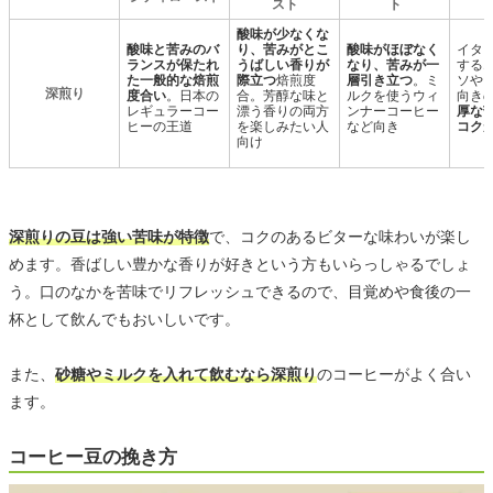
スト
ト
酸味が少なくな
酸味と苦みのバ
り、苦みがとこ
酸味がほぼなく
イタ
ランスが保たれ
うばしい香りが
なり、苦みが一
する
た一般的な焙煎
際立つ
焙煎度
層引き立つ
。ミ
ソや
深煎り
度合い
。日本の
合。芳醇な味と
ルクを使うウィ
向き
レギュラーコー
漂う香りの両方
ンナーコーヒー
厚な
ヒーの王道
を楽しみたい人
など向き
コク
向け
深煎りの豆は強い苦味が特徴
で、コクのあるビターな味わいが楽し
めます。香ばしい豊かな香りが好きという方もいらっしゃるでしょ
う。口のなかを苦味でリフレッシュできるので、目覚めや食後の一
杯として飲んでもおいしいです。
また、
砂糖やミルクを入れて飲むなら深煎り
のコーヒーがよく合い
ます。
コーヒー豆の挽き方