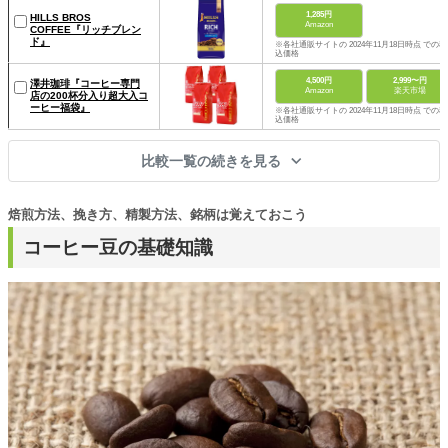
1,285円
HILLS BROS
Amazon
COFFEE『リッチブレン
ド』
※各社通販サイトの 2024年11月18日時点 での税
込価格
4,500円
2,999〜円
澤井珈琲『コーヒー専門
Amazon
楽天市場
店の200杯分入り超大入コ
ーヒー福袋』
※各社通販サイトの 2024年11月18日時点 での税
込価格
比較一覧の続きを見る
焙煎方法、挽き方、精製方法、銘柄は覚えておこう
コーヒー豆の基礎知識