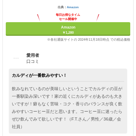
出典：
Amazon
毎日お得なタイム
セール開催中
Amazon
￥1,280
※各社通販サイトの 2024年11月18日時点 での税込価格
愛用者
口コミ
カルディが一番飲みやすい！
飲みなれているのが美味しいということでカルディの豆が
一番馴染み深いです！家の近くにカルディがあるのも大き
いですが！癖もなく苦味・コク・香りのバランスが良く飲
みやすいコーヒー豆だと思います。コーヒー豆に迷ったら
ぜひ飲んでみて欲しいです！（F.T.さん／男性／36歳／会
社員）