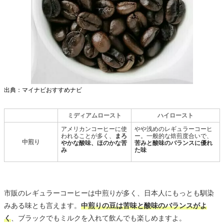
出典：マイナビおすすめナビ
ミディアムロースト
ハイロースト
アメリカンコーヒーに使
やや浅めのレギュラーコーヒ
われることが多く、
まろ
ー。一般的な焙煎度合いで、
中煎り
やかな酸味、ほのかな苦
苦みと酸味のバランスに優れ
み
た味
市販のレギュラーコーヒーは中煎りが多く、日本人にもっとも馴染
みある味とも言えます。
中煎りの豆は苦味と酸味のバランスがよ
く
、ブラックでもミルクを入れて飲んでも楽しめますよ。