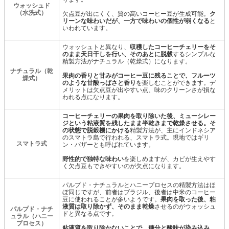
ウォッシュド
（水洗式）
欠点豆が出にくく、質の高いコーヒー豆が生成可能。
ク
リーンな味わいだが、一方で味わいの個性が弱くなる
と
いわれています。
ウォッシュトと異なり、
収穫したコーヒーチェリーをそ
のまま天日干しを行い、そのあとに脱穀
するシンプルな
精製方法がナチュラル（乾燥式）になります。
ナチュラル（乾
果肉の香りと甘みがコーヒー豆に残ることで、フルーツ
燥式）
のような甘酸っぱさと香り
を楽しむことができます。デ
メリットは欠点豆が出やすい点、味のクリーンさが損な
われる点になります。
コーヒーチェリーの果肉を取り除いた後、ミューシレー
ジという粘液質を残したまま半乾きまで乾燥させる。そ
の状態で脱穀機にかける
精製方法が、主にインドネシア
のスマトラ島で行われる、スマトラ式。現地ではギリ
スマトラ式
ン・バザーとも呼ばれています。
野性的で独特な味わい
を楽しめますが、カビが生えやす
く欠点豆もできやすいのが欠点になります。
パルプド・ナチュラルとハニープロセスの精製方法はほ
ぼ同じですが、前者はブラジル、後者は中米のコーヒー
豆に使われることが多いようです。
果肉を取った後、粘
液質は取り除かず、そのまま乾燥
させるのがウォッシュ
パルプド・ナチ
ドと異なる点です。
ュラル（ハニー
プロセス）
粘液質を取り除かないことで、糖分と酸味が染み込み、