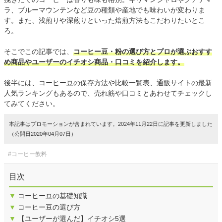
ラ、ブルーマウンテンなど豆の種類や産地でも味わいが変わりま
す。また、浅煎りや深煎りといった焙煎方法もこだわりたいとこ
ろ。
そこでこの記事では、
コーヒー豆・粉の選び方とプロが選ぶおすす
め商品やユーザーのイチオシ商品・口コミを紹介します。
後半には、コーヒー豆の保存方法や比較一覧表、通販サイトの最新
人気ランキングもあるので、売れ筋や口コミとあわせてチェックし
てみてください。
本記事はプロモーションが含まれています。2024年11月22日に記事を更新しました
（公開日2020年04月07日）
#コーヒー飲料
目次
▼
コーヒー豆の基礎知識
▼
コーヒー豆の選び方
▼
【ユーザーが選んだ】イチオシ5選