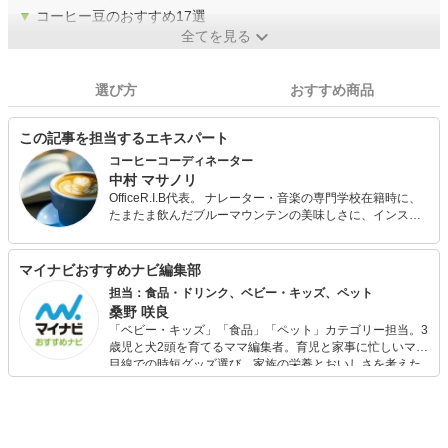
▼
コーヒー豆のおすすめ17選
全てを見る
選び方
おすすめ商品
この記事を担当するエキスパート
コーヒーコーディネーター
中村 マサノリ
OfficeR.I.B代表。 ナレーター・音楽の専門学校在籍時に、
たまたま飲んだブルーマウンテンの美味しさに、インスタ
ントとはまるで違うレギュラーコーヒーの世界にハマり、
もっと世の中を知りたいという好奇心から、決まっていた
内定を辞退。 その後、独学でどうしても学びたかったコー
マイナビおすすめナビ編集部
ヒーの勉強を続け、2012年にその年の最優秀成績を収め
担当：食品・ドリンク、ベビー・キッズ、ペット
て、コーヒーコーディネーターの資格を取得。 現在は、モ
桑野 咲良
ーニング激戦区の東海圏に拠点を移し、安くて美味しいコ
「ベビー・キッズ」「食品」「ペット」カテゴリー担当。3
ーヒーを求めて渡り歩いている。
歳児と犬2頭を育てるママ編集者。育児と家事に忙しいママ
目線での時短グッズ選び、家族の栄養とおいしさを考えた
食品選び、束の間のリラックスタイムを楽しむためのスイ
ーツ選びに自信あり。鋭い目線で商品を見極め、少しでも
日々の生活が豊かになるものを紹介します。