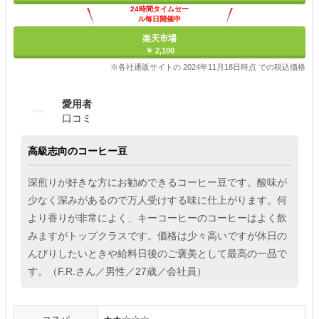
24時間タイムセー
ル毎日開催中
楽天市場
￥ 2,100
※各社通販サイトの 2024年11月18日時点 での税込価格
愛用者
口コミ
高級志向のコーヒー豆
深煎りが好きな方にお勧めできるコーヒー豆です。酸味が
少なく深みがあるので万人受けする味に仕上がります。何
より香りが非常によく、キーコーヒーのコーヒーはよく飲
みますがトップクラスです。価格は少々高いですが休日の
んびりしたいときや給料日後のご褒美として最高の一品で
す。（F.R.さん／男性／27歳／会社員）