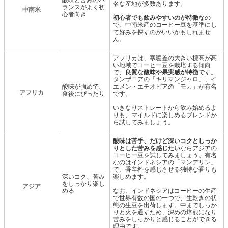
酸味と苦みのバ
名な産地が多数あります。
ランスがよく初
中南米
心者向き
初心者でも飲みやすいのが特徴
なの
で、中南米産のコーヒー豆を基準にし
て好みを探すのがいいかもしれませ
ん。
アフリカは、寒暖差の大きい標高が高
い地域でコーヒー豆を栽培する傾向
で、
良質な酸味や果実感が特徴
です。
タンザニアの「キリマンジャロ」、イ
酸味が強めで、
エメン・エチオピアの「モカ」が有名
アフリカ
食後にぴったり
です。
いきなりストレートから飲み始めるよ
りも、マイルドに楽しめるブレンドか
ら試してみましょう。
酸味は苦手、だけど深いコクとしっか
りとした苦みを感じたい
ならアジアの
コーヒー豆を試してみましょう。有名
なのはインドネシアの「マンデリン」
で、香辛料を感じさせる独特な香りも
深いコク、苦み
楽しめます。
をしっかり楽し
アジア
める
なお、インドネシアはコーヒーの生産
で世界有数の国の一つで、生乾きの状
態の生豆を出荷します。中までしっか
りと火を通すため、深めの焙煎になり
苦みをしっかりと感じることができる
理由です。