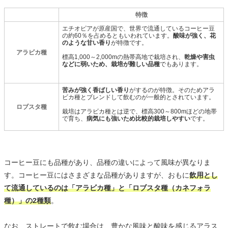
特徴
エチオピアが原産国で、世界で流通しているコーヒー豆
の約60％を占めるともいわれています。
酸味が強く、花
のような甘い香り
が特徴です。
アラビカ種
標高1,000～2,000mの熱帯高地で栽培され、
乾燥や害虫
などに弱いため、栽培が難しい品種
でもあります。
苦みが強く香ばしい香り
がするのが特徴。そのためアラ
ビカ種とブレンドして飲むのが一般的とされています。
ロブスタ種
栽培はアラビカ種とは逆で、標高300～800mほどの地帯
で育ち、
病気にも強いため比較的栽培しやすい
です。
コーヒー豆にも品種があり、品種の違いによって風味が異なりま
す。コーヒー豆にはさまざまな品種がありますが、おもに
飲用とし
て流通しているのは「アラビカ種」と「ロブスタ種（カネフォラ
種）」の2種類
。
なお、ストレートで飲む場合は、豊かな風味と酸味を感じるアラス