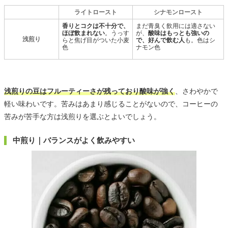
ライトロースト
シナモンロースト
香りとコクは不十分で、
まだ青臭く飲用には適さない
ほぼ飲まれない
。うっす
が、
酸味はもっとも強いの
浅煎り
らと焦げ目がついた小麦
で、好んで飲む人
も。色はシ
色
ナモン色
浅煎りの豆はフルーティーさが残っており酸味が強く
、さわやかで
軽い味わいです。苦みはあまり感じることがないので、コーヒーの
苦みが苦手な方は浅煎りを選ぶとよいでしょう。
中煎り｜バランスがよく飲みやすい