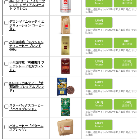
1,636円
16,200円
illy（イリー）『イリーブ
Amazon
楽天市場
レンド ミディアムロース
ト クラシコ』
※各社通販サイトの 2024年11月18日時点 での税
込価格
1,709円
デロンギ『ムセッティ エ
Amazon
ボリューション コーヒー
豆』
※各社通販サイトの 2024年11月18日時点 での税
込価格
1,909円
833円
小川珈琲店『スペシャル
Amazon
楽天市場
ティコーヒー ブレンド
009』
※各社通販サイトの 2024年11月18日時点 での税
込価格
1,855円
3,222円
小川珈琲店『有機珈琲 フ
Amazon
楽天市場
ェアトレードモカブレン
ド』
※各社通販サイトの 2024年11月18日時点 での税
込価格
1,280円
KALDI（カルディ）『焙
Amazon
煎珈琲 プレミアムブレン
ド』
※各社通販サイトの 2024年11月18日時点 での税
込価格
4,191円
1,455円
スターバックスコーヒー
Amazon
楽天市場
『ハウスブレンド』
※各社通販サイトの 2024年11月18日時点 での税
込価格
3,484円
パオコーヒー『ビターエ
Amazon
スプレッソ』
※各社通販サイトの 2024年11月18日時点 での税
込価格