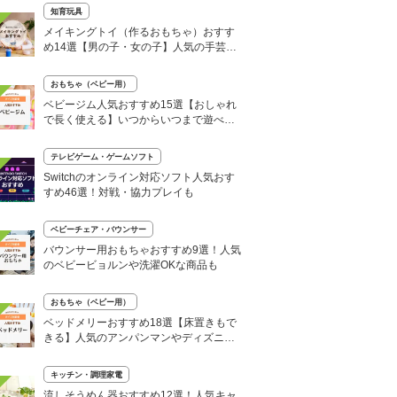
知育玩具
メイキングトイ（作るおもちゃ）おすす
め14選【男の子・女の子】人気の手芸や
アクセサリーも
おもちゃ（ベビー用）
ベビージム人気おすすめ15選【おしゃれ
で長く使える】いつからいつまで遊べ
る？
テレビゲーム・ゲームソフト
Switchのオンライン対応ソフト人気おす
すめ46選！対戦・協力プレイも
ベビーチェア・バウンサー
バウンサー用おもちゃおすすめ9選！人気
のベビービョルンや洗濯OKな商品も
おもちゃ（ベビー用）
ベッドメリーおすすめ18選【床置きもで
きる】人気のアンパンマンやディズニー
も
キッチン・調理家電
流しそうめん器おすすめ12選！人気キャ