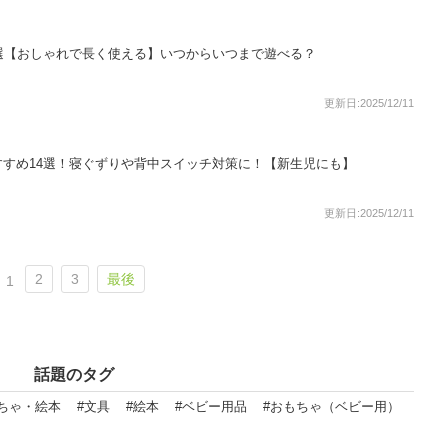
選【おしゃれで長く使える】いつからいつまで遊べる？
更新日:2025/12/11
すめ14選！寝ぐずりや背中スイッチ対策に！【新生児にも】
更新日:2025/12/11
2
3
最後
1
話題のタグ
ちゃ・絵本
#文具
#絵本
#ベビー用品
#おもちゃ（ベビー用）