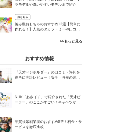
ラモデルや洗いやすいモデルまで紹介
おもちゃ
0
編み機おもちゃのおすすめ12選【簡単に
作れる！】人気のタカラトミーや口コミ
も
>>もっと見る
おすすめ情報
『天才ベジホルダー』の口コミ・評判を
参考に実証レビュー！安全・時短の調理
サポートアイテム！
NHK「あさイチ」で紹介された「天才ピ
ーラー」のここがすごい！キャベツがほ
わほわ4枚刃ピーラーの魅力に迫る！
年賀状印刷業者のおすすめ5選！料金・サ
ービスを徹底比較