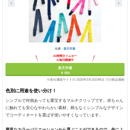
出典：
楽天市場
24時間タイムセー
ル毎日開催中
楽天市場
￥ 550
※各社通販サイトの 2025年3月15日時点 での税込価格
色別に用途を使い分け！
シンプルで何個あっても重宝するマルチクリップです。赤ちゃん
に触れても安心なやわらかい素材。柄もなくシンプルなデザイン
でコーディネートを選ばず使いやすくなっています。
豊富なカラーバリエーションから選ぶことができるので、色によ