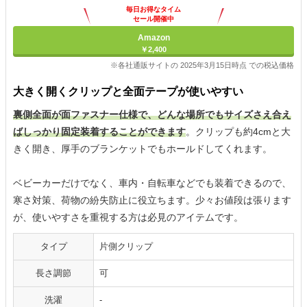
毎日お得なタイム
セール開催中
Amazon
￥2,400
※各社通販サイトの 2025年3月15日時点 での税込価格
大きく開くクリップと全面テープが使いやすい
裏側全面が面ファスナー仕様で、どんな場所でもサイズさえ合え
ばしっかり固定装着することができます
。クリップも約4cmと大
きく開き、厚手のブランケットでもホールドしてくれます。
ベビーカーだけでなく、車内・自転車などでも装着できるので、
寒さ対策、荷物の紛失防止に役立ちます。少々お値段は張ります
が、使いやすさを重視する方は必見のアイテムです。
タイプ
片側クリップ
長さ調節
可
洗濯
-