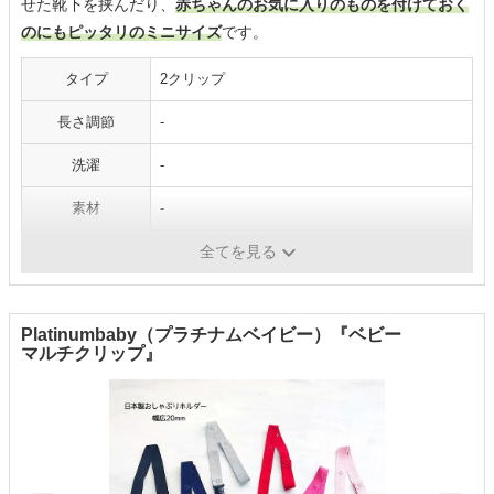
せた靴下を挟んだり、
赤ちゃんのお気に入りのものを付けておく
のにもピッタリのミニサイズ
です。
タイプ
2クリップ
長さ調節
-
洗濯
-
素材
-
本体サイズ
16cm
全てを見る
Platinumbaby（プラチナムベイビー）『ベビー
マルチクリップ』