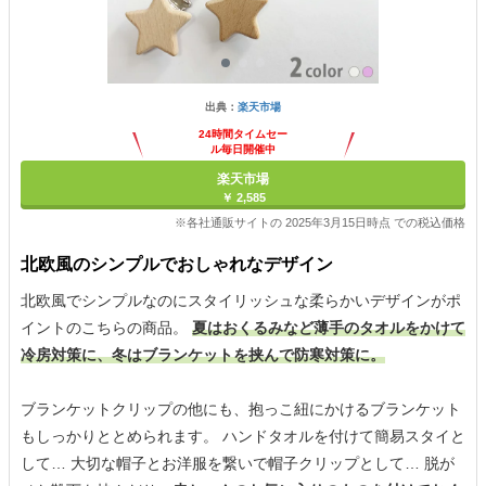
出典：
楽天市場
24時間タイムセー
ル毎日開催中
楽天市場
￥ 2,585
※各社通販サイトの 2025年3月15日時点 での税込価格
北欧風のシンプルでおしゃれなデザイン
北欧風でシンプルなのにスタイリッシュな柔らかいデザインがポ
イントのこちらの商品。
夏はおくるみなど薄手のタオルをかけて
冷房対策に、冬はブランケットを挟んで防寒対策に。
ブランケットクリップの他にも、抱っこ紐にかけるブランケット
もしっかりととめられます。 ハンドタオルを付けて簡易スタイと
して… 大切な帽子とお洋服を繋いで帽子クリップとして… 脱が