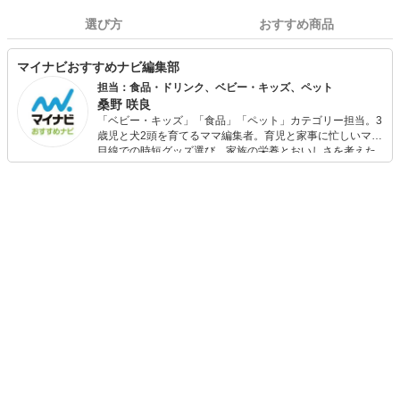
選び方
おすすめ商品
マイナビおすすめナビ編集部
担当：食品・ドリンク、ベビー・キッズ、ペット
桑野 咲良
「ベビー・キッズ」「食品」「ペット」カテゴリー担当。3
歳児と犬2頭を育てるママ編集者。育児と家事に忙しいママ
目線での時短グッズ選び、家族の栄養とおいしさを考えた
食品選び、束の間のリラックスタイムを楽しむためのスイ
ーツ選びに自信あり。鋭い目線で商品を見極め、少しでも
日々の生活が豊かになるものを紹介します。