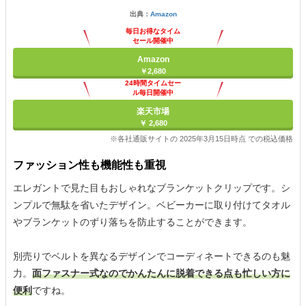
出典：
Amazon
毎日お得なタイム
セール開催中
Amazon
￥2,680
24時間タイムセー
ル毎日開催中
楽天市場
￥ 2,680
※各社通販サイトの 2025年3月15日時点 での税込価格
ファッション性も機能性も重視
エレガントで見た目もおしゃれなブランケットクリップです。シ
ンプルで無駄を省いたデザイン。ベビーカーに取り付けてタオル
やブランケットのずり落ちを防止することができます。
別売りでベルトを異なるデザインでコーディネートできるのも魅
力。
面ファスナー式なのでかんたんに脱着できる点も忙しい方に
便利
ですね。