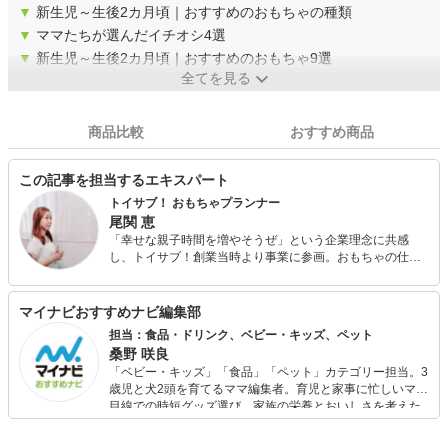
▼
新生児～生後2カ月頃｜おすすめのおもちゃの種類
▼
ママたちが選んだイチオシ4選
▼
新生児～生後2カ月頃｜おすすめのおもちゃ9選
全てを見る
商品比較
おすすめ商品
この記事を担当するエキスパート
トイサブ！ おもちゃプランナー
尾関 恵
「幸せな親子時間を増やそうぜ」という企業理念に共感
し、トイサブ！創業当時より事業に参画。おもちゃの仕入
れやプラン、発送等すべての部門に携わった後、プランナ
ー業務に専念。これまでにプランをした件数は約7000件。
自身の子育て経験を活かし、一人一人の個性を伸ばすよう
マイナビおすすめナビ編集部
おもちゃ選びをしています。どのお子様も生まれ持った良
担当：食品・ドリンク、ベビー・キッズ、ペット
さが必ずあります。その個性を伸ばすことがいずれ強みに
桑野 咲良
なると信じています。また、苦手な分野でも楽しく克服で
「ベビー・キッズ」「食品」「ペット」カテゴリー担当。3
きるようにおもちゃ選びをしています。 おもちゃが届いた
歳児と犬2頭を育てるママ編集者。育児と家事に忙しいママ
時のお子様たちのキラキラした笑顔を想像しながら、日本
目線での時短グッズ選び、家族の栄養とおいしさを考えた
中の「幸せな親子時間」が少しでも増えていくことを願
食品選び、束の間のリラックスタイムを楽しむためのスイ
い、一件一件丁寧にプランしています。
ーツ選びに自信あり。鋭い目線で商品を見極め、少しでも