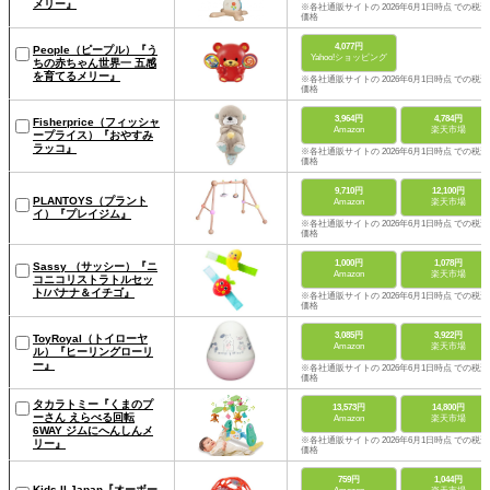
メリー』
※各社通販サイトの 2026年6月1日時点 での税込
価格
4,077円
People（ピープル）『う
Yahoo!ショッピング
ちの赤ちゃん世界一 五感
を育てるメリー』
※各社通販サイトの 2026年6月1日時点 での税込
価格
3,964円
4,784円
Fisherprice（フィッシャ
Amazon
楽天市場
ープライス）『おやすみ
ラッコ』
※各社通販サイトの 2026年6月1日時点 での税込
価格
9,710円
12,100円
PLANTOYS（プラント
Amazon
楽天市場
イ）『プレイジム』
※各社通販サイトの 2026年6月1日時点 での税込
価格
1,000円
1,078円
Sassy （サッシー）『ニ
Amazon
楽天市場
コニコリストラトルセッ
ト/バナナ＆イチゴ』
※各社通販サイトの 2026年6月1日時点 での税込
価格
3,085円
3,922円
ToyRoyal（トイローヤ
Amazon
楽天市場
ル）『ヒーリングローリ
ー』
※各社通販サイトの 2026年6月1日時点 での税込
価格
タカラトミー『くまのプ
13,573円
14,800円
ーさん えらべる回転
Amazon
楽天市場
6WAY ジムにへんしんメ
※各社通販サイトの 2026年6月1日時点 での税込
リー』
価格
759円
1,044円
Kids II Japan『オーボー