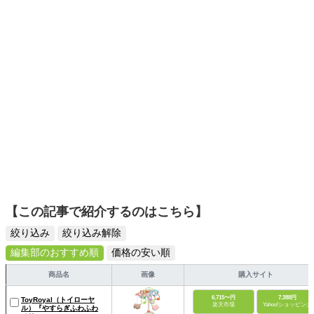
日々の生活が豊かになるものを紹介します。
【この記事で紹介するのはこちら】
絞り込み
絞り込み解除
編集部のおすすめ順
価格の安い順
商品名
画像
購入サイト
6,715〜円
7,388円
ToyRoyal（トイローヤ
楽天市場
Yahoo!ショッピング
ル）『やすらぎふわふわ