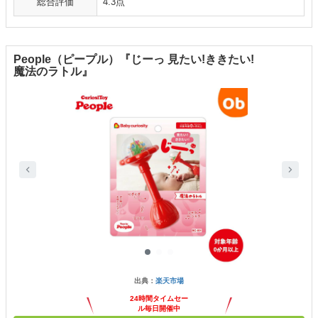
総合評価
4.3点
People（ピープル）『じーっ 見たい!ききたい!
魔法のラトル』
出典：
楽天市場
24時間タイムセー
ル毎日開催中