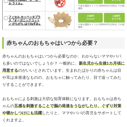
Amazon
楽天市場
ル ラトル』
※各社通販サイトの 2026年6月1日時点 での税込
価格
1,968円
1,980円
フィセル ホッペッタプラ
Amazon
楽天市場
ス『オーガニックコット
ン がらがら はりねずみ』
※各社通販サイトの 2026年6月1日時点 での税込
価格
赤ちゃんのおもちゃはいつから必要？
赤ちゃんのおもちゃはいつから必要なのか、わからないママやパパ
も多いのではないでしょうか？ 一般的に、
新生児から生後1カ月頃に
用意する
のがいいとされています。生まれたばかりの赤ちゃんは目
や耳は未発達なものの、おもちゃに触ってみたり、目で追ってみた
りすることができます。
おもちゃによる刺激は大切な知育体験になります。おもちゃは赤ち
ゃんの
五感を刺激することで脳の発達をうながしたり、ぐずり対策
や寝かしつけにも活躍
したりと、ママやパパの育児をサポートして
くれますよ。