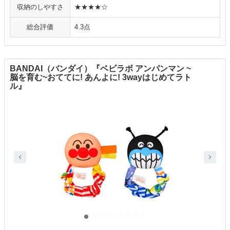
収納のしやすさ
★★★★☆
総合評価
4.3点
BANDAI（バンダイ）『ベビラボ アンパンマン ~
脳を育む~おててに! あんよに! 3wayはじめてラト
ル』