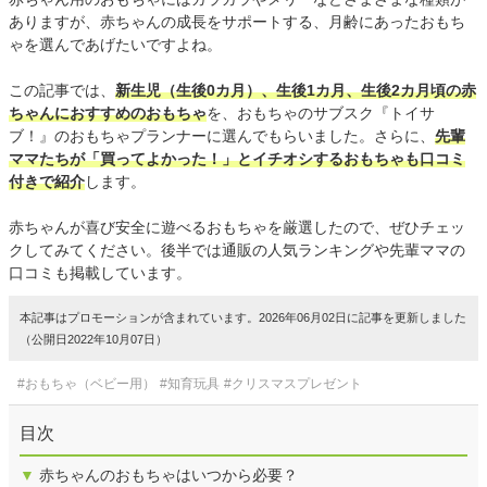
ありますが、赤ちゃんの成長をサポートする、月齢にあったおもち
ゃを選んであげたいですよね。
この記事では、
新生児（生後0カ月）、生後1カ月、生後2カ月頃の赤
ちゃんにおすすめのおもちゃ
を、おもちゃのサブスク『トイサ
ブ！』のおもちゃプランナーに選んでもらいました。さらに、
先輩
ママたちが「買ってよかった！」とイチオシするおもちゃも口コミ
付きで紹介
します。
赤ちゃんが喜び安全に遊べるおもちゃを厳選したので、ぜひチェッ
クしてみてください。後半では通販の人気ランキングや先輩ママの
口コミも掲載しています。
本記事はプロモーションが含まれています。2026年06月02日に記事を更新しました
（公開日2022年10月07日）
#おもちゃ（ベビー用）
#知育玩具
#クリスマスプレゼント
目次
▼
赤ちゃんのおもちゃはいつから必要？