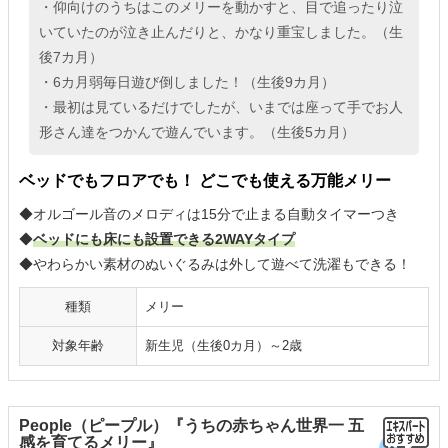
・仰向けのうちはこのメリーを動かすと、目で追ったり泣
いていたのが泣き止んだりと、かなり重宝しました。（生
後7カ月）
・6カ月弱毎日遊び倒しました！（生後9カ月）
・最初は見ているだけでしたが、いまでは座って手でお人
形さん達をつかんで遊んでいます。（生後5カ月）
ベッドでもフロアでも！ どこでも使える万能メリー
◆オルゴール音のメロディは15分で止まる自動タイマーつき
◆
ベッドにも床にも設置できる2WAYタイプ
◆やわらかい素材のぬいぐるみは外して遊べて洗濯もできる！
種類
メリー
対象年齢
新生児（生後0カ月）～2歳
People（ピープル）『うちの赤ちゃん世界一 五
感を育てるメリー』