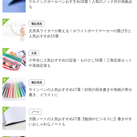
ゲルインクボールペンおすすめ18選！人気のノック式や高級品
も
6
筆記用具
文房具ライターが教える！ホワイトボードマーカーの選び方と
人気おすすめ15選
7
文具
小学生に人気おすすめの定規・ものさし50選！三角定規セット
や直線定規も
8
筆記用具
サインペンの人気おすすめ17選！封筒の宛名書きや色紙の寄せ
書き、イラストに
9
ノート
方眼ノートの人気おすすめ27選【勉強やビジネスに】書きやす
いおしゃれなノートも