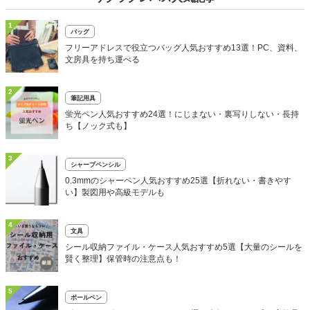
1
バッグ
フリーアドレスで役立つバッグ人気おすすめ13選！PC、資料、
文房具を持ち運べる
2
筆記用具
蛍光ペン人気おすすめ24選！にじまない・裏写りしない・長持
ち【ノック式も】
3
シャープペンシル
0.3mmのシャーペン人気おすすめ25選【折れない・書きやす
い】製図用や高級モデルも
4
文具
シール収納ファイル・ケース人気おすすめ5選【大量のシールを
賢く整理】保管時の注意点も！
5
ボールペン