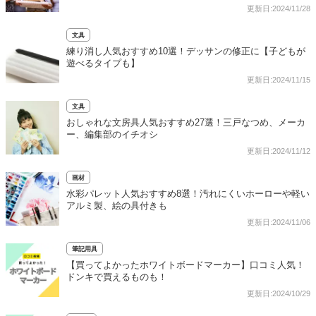
更新日:2024/11/28
文具
練り消し人気おすすめ10選！デッサンの修正に【子どもが
遊べるタイプも】
更新日:2024/11/15
文具
おしゃれな文房具人気おすすめ27選！三戸なつめ、メーカ
ー、編集部のイチオシ
更新日:2024/11/12
画材
水彩パレット人気おすすめ8選！汚れにくいホーローや軽い
アルミ製、絵の具付きも
更新日:2024/11/06
筆記用具
【買ってよかったホワイトボードマーカー】口コミ人気！
ドンキで買えるものも！
更新日:2024/10/29