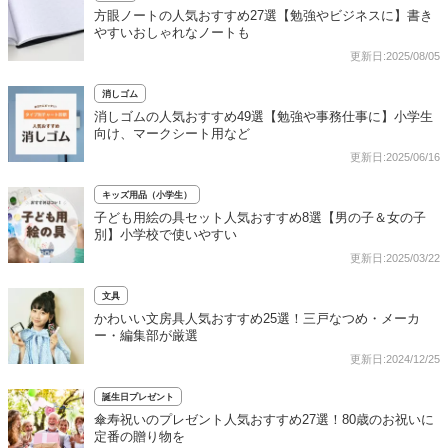
方眼ノートの人気おすすめ27選【勉強やビジネスに】書き
やすいおしゃれなノートも
更新日:2025/08/05
消しゴム
消しゴムの人気おすすめ49選【勉強や事務仕事に】小学生
向け、マークシート用など
更新日:2025/06/16
キッズ用品（小学生）
子ども用絵の具セット人気おすすめ8選【男の子＆女の子
別】小学校で使いやすい
更新日:2025/03/22
文具
かわいい文房具人気おすすめ25選！三戸なつめ・メーカ
ー・編集部が厳選
更新日:2024/12/25
誕生日プレゼント
傘寿祝いのプレゼント人気おすすめ27選！80歳のお祝いに
定番の贈り物を