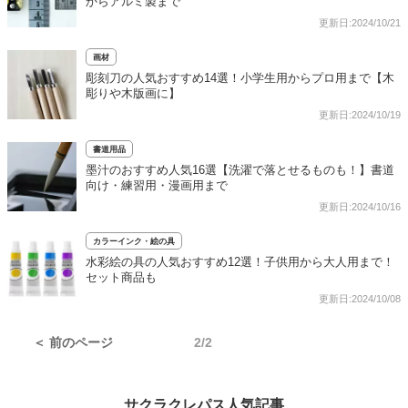
からアルミ製まで
更新日:2024/10/21
画材
彫刻刀の人気おすすめ14選！小学生用からプロ用まで【木
彫りや木版画に】
更新日:2024/10/19
書道用品
墨汁のおすすめ人気16選【洗濯で落とせるものも！】書道
向け・練習用・漫画用まで
更新日:2024/10/16
カラーインク・絵の具
水彩絵の具の人気おすすめ12選！子供用から大人用まで！
セット商品も
更新日:2024/10/08
＜ 前のページ
2/2
サクラクレパス人気記事