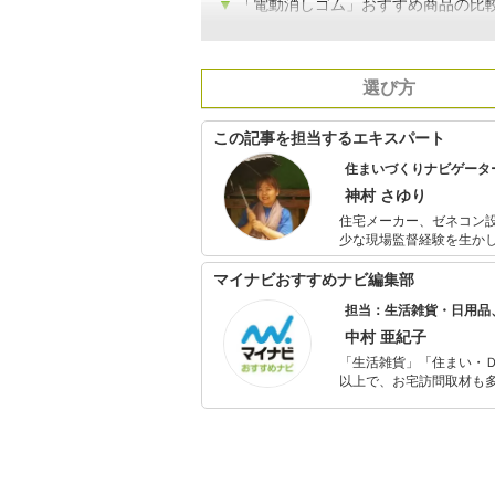
▼
「電動消しゴム」おすすめ商品の比
選び方
この記事を担当するエキスパート
住まいづくりナビゲータ
神村 さゆり
住宅メーカー、ゼネコン設
少な現場監督経験を生かしリフォーム物件
に、これまで一般企業研修
収納アドバイザー、ルーム
マイナビおすすめナビ編集部
策として二級建築士やイ
担当：生活雑貨・日用品
でのプレゼンにも定評があり、多くの文具を
を開催し好評を得ている。
中村 亜紀子
「生活雑貨」「住まい・
以上で、お宅訪問取材も多
ャレンジ済み。初心者で