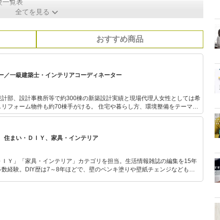
較一覧表
全てを見る
おすすめ商品
ー／一級建築士・インテリアコーディネーター
計部、設計事務所等で約300棟の新築設計実績と現場代理人女性としては希
も約70棟手がける。 住宅や暮らし方、環境整備をテーマ
・公的機関・学校等にて講師としてこれまで述べ5000人以上を指導。 整理
スタイリスト資格認定講師として800名余の資格者を認定。また資格試験対
ンテリアコーディネーターの受験指導も行っている。手描き図面やイラスト
、住まい・ＤＩＹ、家具・インテリア
試してきた。 多趣味が高じて醗酵教室や手抜き家事教室
 子ども３人。A型・獅子座
ＤＩＹ」「家具・インテリア」カテゴリを担当。生活情報雑誌の編集を15年
数経験。DIY歴は7～8年ほどで、壁のペンキ塗りや壁紙チェンジなどもチ
もモノ選びがしやすい記事をお届けします！