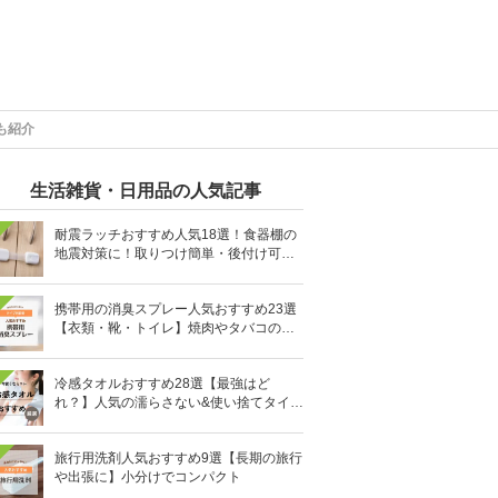
も紹介
生活雑貨・日用品の人気記事
耐震ラッチおすすめ人気18選！食器棚の
地震対策に！取りつけ簡単・後付け可能
も
携帯用の消臭スプレー人気おすすめ23選
【衣類・靴・トイレ】焼肉やタバコのニ
オイにも
冷感タオルおすすめ28選【最強はど
れ？】人気の濡らさない&使い捨てタイプ
も
旅行用洗剤人気おすすめ9選【長期の旅行
や出張に】小分けでコンパクト