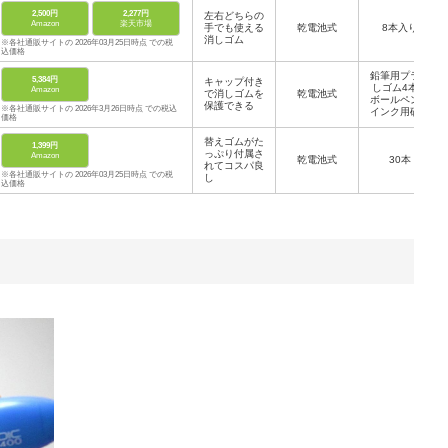
ー用 各5本
2,500円
2,277円
左右どちらの
Amazon
楽天市場
手でも使える
乾電池式
8本入り
消しゴム
※各社通販サイトの 2026年03月25日時点 での税
込価格
鉛筆用プラ消
5,384円
キャップ付き
しゴム4本、
Amazon
で消しゴムを
乾電池式
ボールペン・
保護できる
※各社通販サイトの 2026年3月26日時点 での税込
インク用砂消
価格
し3本
替えゴムがた
1,399円
っぷり付属さ
Amazon
乾電池式
30本
れてコスパ良
※各社通販サイトの 2026年03月25日時点 での税
し
込価格