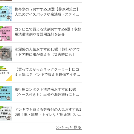
携帯氷のうおすすめ10選【暑さ対策に】
人気のアイスパックや魔法瓶・スティッ
ク型も
コンビニで買える洗剤おすすめ6選！衣類
用洗濯洗剤や食器用洗剤を紹介
洗濯袋の人気おすすめ13選！旅行やアウ
トドア時に服が洗える【災害時にも】
【買ってよかったネッククーラー】口コ
ミ人気は？ ドンキで買える最強アイテム
も
旅行用コンタクト洗浄液おすすめ10選
【ケース付きも】出張や海外旅行にも便
利
0
ドンキでも買える芳香剤の人気おすすめ1
0選！車・部屋・トイレなど用途別【いい
匂い】
>>もっと見る