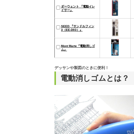
ダーウェント 『電動イレ
イサー』
SEED 『サンドルフィン
3（EE-D03）』
Mont Marte『電動消しゴ
ム』
デッサンや製図のときに便利！
電動消しゴムとは？