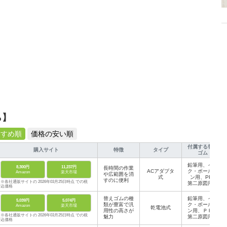
ら】
すすめ順
価格の安い順
付属する替え
購入サイト
特徴
タイプ
ゴム
鉛筆用、イン
8,300円
11,237円
長時間の作業
ACアダプタ
ク・ボールペ
Amazon
楽天市場
や広範囲を消
式
ン用、PPC
すのに便利
※各社通販サイトの 2026年03月25日時点 での税
第二原図用、
込価格
インク・コピ
ー用各5本
替えゴムの種
鉛筆用、イン
5,039円
5,074円
類が豊富で汎
ク・ボールペ
Amazon
楽天市場
乾電池式
用性の高さが
ン用、ＰＰＣ
※各社通販サイトの 2026年03月25日時点 での税
魅力
第二原図用、
込価格
インク・コピ