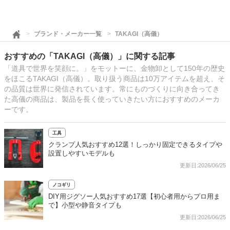
ブランド・メーカー一覧
TAKAGI（高儀）
おすすめの「TAKAGI（高儀）」に関する記事
「道具で世界を笑顔に。」をモットーに、金物卸として150年の歴史
をほこるTAKAGI（高儀）。取り扱う商品は10万アイテムを超え、そ
の品質は世界に発信されています。常にものづくりに向き合ってき
た高儀の商品は、製品を長く使っていきたい方におすすめのメーカ
ーです。
工具
クランプ人気おすすめ12選！しっかり固定できるタイプや
設置しやすいモデルも
更新日:2026/06/25
ノコギリ
DIY用ジグソー人気おすすめ17選【初心者用からプロ用ま
で】小型や静音タイプも
更新日:2026/06/25