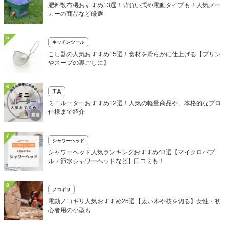
肥料散布機おすすめ13選！背負い式や電動タイプも！人気メー
カーの商品など厳選
5
キッチンツール
こし器の人気おすすめ15選！食材を滑らかに仕上げる【プリン
やスープの裏ごしに】
6
工具
ミニルーターおすすめ12選！人気の軽量商品や、本格的なプロ
仕様まで紹介
7
シャワーヘッド
シャワーヘッド人気ランキングおすすめ43選【マイクロバブ
ル・節水シャワーヘッドなど】口コミも！
8
ノコギリ
電動ノコギリ人気おすすめ25選【太い木や枝を切る】女性・初
心者用の小型も