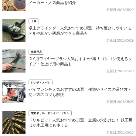
メーカー・人気商品を紹介
更新日:2026/05/29
工具
卓上グラインダー人気おすすめ10選！持ち運びしやすいモ
デルや細かい研磨ができる商品も
更新日:2026/05/29
作業用品
DIY用ワイヤーブラシ人気おすすめ6選！ゴシゴシ使えるタ
イプ・仕上げ用の商品も
更新日:2026/05/29
レンチ・スパナ
パイプレンチ人気おすすめ10選！種類やサイズの選び方・
使い方のコツも解説
更新日:2026/05/28
電動ドリル・ドライバードリル
ドリルビット人気おすすめ11選！金属の穴あけに！ 鉄工用
ほか木工用にも使える
更新日:2026/05/18