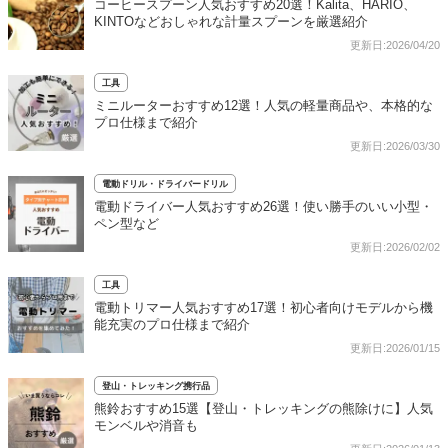
コーヒースプーン人気おすすめ20選！Kalita、HARIO、
KINTOなどおしゃれな計量スプーンを厳選紹介
更新日:2026/04/20
工具
ミニルーターおすすめ12選！人気の軽量商品や、本格的な
プロ仕様まで紹介
更新日:2026/03/30
電動ドリル・ドライバードリル
電動ドライバー人気おすすめ26選！使い勝手のいい小型・
ペン型など
更新日:2026/02/02
工具
電動トリマー人気おすすめ17選！初心者向けモデルから機
能充実のプロ仕様まで紹介
更新日:2026/01/15
登山・トレッキング携行品
熊鈴おすすめ15選【登山・トレッキングの熊除けに】人気
モンベルや消音も