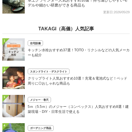
卓上グラインダー人気おすすめ10選！持ち運びしやすいモ
デルや細かい研磨ができる商品も
更新日:2026/05/29
TAKAGI（高儀）人気記事
1
住宅設備
キッチン水栓おすすめ37選！TOTO・リクシルなどの人気メーカ
ーも紹介
2
スタンドライト・デスクライト
クリップライト人気おすすめ10選！充電＆電池式など！ベッド
周りに◎おしゃれな商品も
3
メジャー・巻尺
5ｍ（5.5ｍ）のメジャー（コンベックス）人気おすすめ8選！建
築現場・DIY・日常生活で使える
4
ガーデニング用品