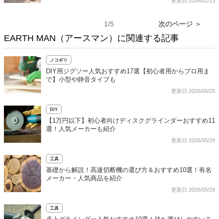
更新日:2026/01/13
1/5
次のページ ＞
EARTH MAN（アースマン）に関連する記事
ノコギリ
DIY用ジグソー人気おすすめ17選【初心者用からプロ用ま
で】小型や静音タイプも
更新日:2026/06/25
DIY
【1万円以下】初心者向けディスクグラインダーおすすめ11
選！人気メーカーも紹介
更新日:2026/05/29
工具
基礎から解説！高速切断機の選び方＆おすすめ10選！有名
メーカー・人気商品を紹介
更新日:2026/05/29
工具