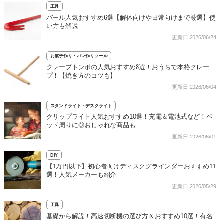
工具
バール人気おすすめ6選【解体向けや日常向けまで厳選】使
い方も解説
更新日:2026/06/24
お菓子作り・パン作りツール
クレープトンボの人気おすすめ8選！おうちで本格クレー
プ！【焼き方のコツも】
更新日:2026/06/04
スタンドライト・デスクライト
クリップライト人気おすすめ10選！充電＆電池式など！ベ
ッド周りに◎おしゃれな商品も
更新日:2026/06/01
DIY
【1万円以下】初心者向けディスクグラインダーおすすめ11
選！人気メーカーも紹介
更新日:2026/05/29
工具
基礎から解説！高速切断機の選び方＆おすすめ10選！有名