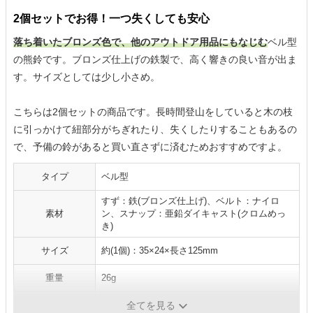
2個セットでお得！一つ失くしても安心
落ち着いたブロンズ色で、他のアウトドア用品にもなじむ
ベル型
の熊鈴です。ブロンズ仕上げの鉄製で、高く響きの良い音が出ま
す。サイズとしては少し小さめ。
こちらは2個セットの商品です。長時間登山をしていると木の枝
に引っかけて紐部分がちぎれたり、失くしたりすることもあるの
で、予備の鈴があると買い直さずに済むためおすすめですよ。
タイプ
ベル型
すず：鉄(ブロンズ仕上げ)、ベルト：ナイロ
素材
ン、スナップ：亜鉛ダイキャスト(クロムめっ
き)
サイズ
約(1個)：35×24×長さ125mm
重量
26g
ケース
-
全てを見る