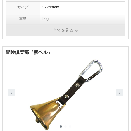
サイズ
52×48mm
重量
90g
ケース
-
全てを見る
冒険倶楽部『熊ベル』