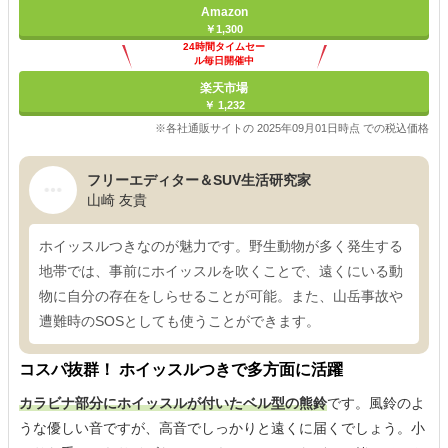
Amazon
￥1,300
24時間タイムセー
ル毎日開催中
楽天市場
￥ 1,232
※各社通販サイトの 2025年09月01日時点 での税込価格
フリーエディター＆SUV生活研究家
山崎 友貴
ホイッスルつきなのが魅力です。野生動物が多く発生する
地帯では、事前にホイッスルを吹くことで、遠くにいる動
物に自分の存在をしらせることが可能。また、山岳事故や
遭難時のSOSとしても使うことができます。
コスパ抜群！ ホイッスルつきで多方面に活躍
カラビナ部分にホイッスルが付いたベル型の熊鈴
です。風鈴のよ
うな優しい音ですが、高音でしっかりと遠くに届くでしょう。小