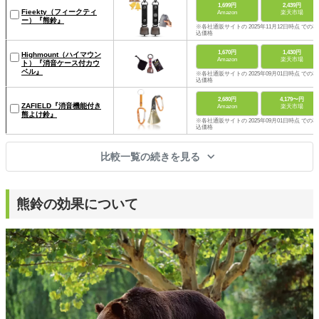
1,699円
2,439円
Fieekty（フィークティ
Amazon
楽天市場
ー）『熊鈴』
※各社通販サイトの 2025年11月12日時点 での税
込価格
1,670円
1,430円
Highmount（ハイマウン
Amazon
楽天市場
ト）『消音ケース付カウ
ベル』
※各社通販サイトの 2025年09月01日時点 での税
込価格
2,680円
4,179〜円
ZAFIELD『消音機能付き
Amazon
楽天市場
熊よけ鈴』
※各社通販サイトの 2025年09月01日時点 での税
込価格
比較一覧の続きを見る
熊鈴の効果について