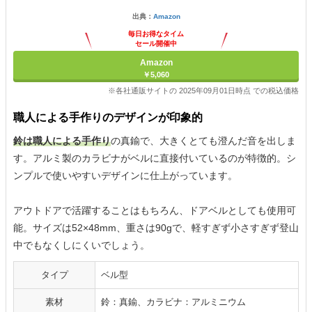
出典：
Amazon
毎日お得なタイム
セール開催中
Amazon
￥5,060
※各社通販サイトの 2025年09月01日時点 での税込価格
職人による手作りのデザインが印象的
鈴は職人による手作り
の真鍮で、大きくとても澄んだ音を出しま
す。アルミ製のカラビナがベルに直接付いているのが特徴的。シ
ンプルで使いやすいデザインに仕上がっています。
アウトドアで活躍することはもちろん、ドアベルとしても使用可
能。サイズは52×48mm、重さは90gで、軽すぎず小さすぎず登山
中でもなくしにくいでしょう。
タイプ
ベル型
素材
鈴：真鍮、カラビナ：アルミニウム