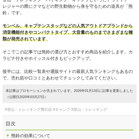
レジャーの際にクマなどの野生動物から身を守るための道具が「熊
鈴」です。
モンベル、キャプテンスタッグなどの人気アウトドアブランドから
消音機能付きやコンパクトタイプ、大音量のものまでさまざまな種
類が発売されています
。
そこでこの記事では熊鈴の選び方とおすすめ商品を紹介します。カ
ラビナ付きやホイッスル付きもピックアップ。
後半には、比較一覧表や通販サイトの最新人気ランキングもあるの
で、売れ筋や口コミとあわせてチェックしてみてください。
本記事はプロモーションが含まれています。2026年01月13日に記事を更新しました
（公開日2020年03月27日）
#登山・トレッキング携行品
#キャンプ
#登山・トレッキング
目次
▼
熊鈴の効果について