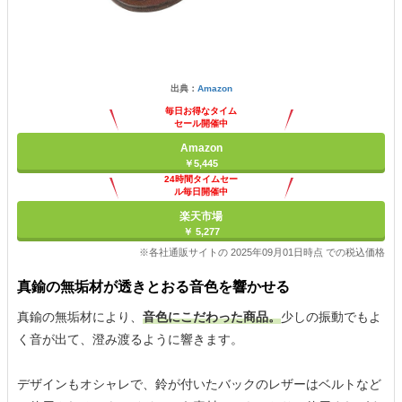
出典：
Amazon
毎日お得なタイム
セール開催中
Amazon
￥5,445
24時間タイムセー
ル毎日開催中
楽天市場
￥ 5,277
※各社通販サイトの 2025年09月01日時点 での税込価格
真鍮の無垢材が透きとおる音色を響かせる
真鍮の無垢材により、
音色にこだわった商品。
少しの振動でもよ
く音が出て、澄み渡るように響きます。
デザインもオシャレで、鈴が付いたバックのレザーはベルトなど