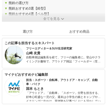
▼
熊鈴の選び方
▼
熊鈴おすすめ3選【鈴型】
▼
熊鈴おすすめ4選【ベル型】
全てを見る
選び方
おすすめ商品
この記事を担当するエキスパート
フリーエディター＆SUV生活研究家
山崎 友貴
自動車雑誌編集長を経て、フリーの編集者に。登山やクラ
イミングが趣味で、アウトドア雑誌「フィールダー（笠倉
出版社刊）」にて連載中。悩みは増え続けるアウトドア用
品などの遊び道具の収納場所で、愛車のJeepラングラーも
すっかり倉庫代わりに。昨今は車中泊にもハマり、住居を
マイナビおすすめナビ編集部
キャンピングカーに変えるか真剣に悩み中。
担当：スポーツ・自転車、アウトドア・キャンプ、自動
車・バイク
国本 もとき
「アウトドア」「自動車」「スポーツ」分野を担当する、
好奇心旺盛な一児の父。週末は小学生の娘とキャンプやサ
イクリングに出かけ、実体験を記事づくりにも活かしてい
ます。読者の「知りたい」を分かりやすく届けることをモ