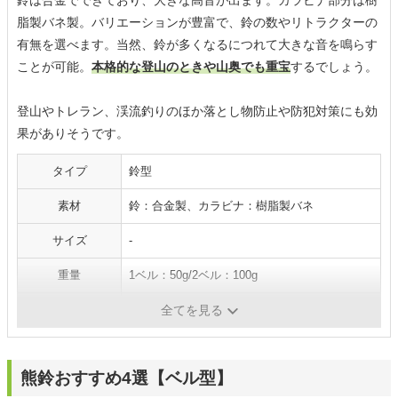
鈴は合金でできており、大きな高音が出ます。カラビナ部分は樹
脂製バネ製。バリエーションが豊富で、鈴の数やリトラクターの
有無を選べます。当然、鈴が多くなるにつれて大きな音を鳴らす
ことが可能。
本格的な登山のときや山奥でも重宝
するでしょう。
登山やトレラン、渓流釣りのほか落とし物防止や防犯対策にも効
果がありそうです。
タイプ
鈴型
素材
鈴：合金製、カラビナ：樹脂製バネ
サイズ
-
重量
1ベル：50g/2ベル：100g
ケース
-
全てを見る
熊鈴おすすめ4選【ベル型】