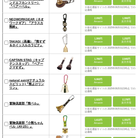
Amazon
楽天市場
ンドエフカントリー）
『ベアーベル』
※各社通販サイトの 2025年09月01日時点 での税
込価格
2,090円
1,990円
NEOWORKGEAR（ネオ
Amazon
楽天市場
ワークギア）『アラスカ
熊鈴』
※各社通販サイトの 2025年09月01日時点 での税
込価格
1,300円
1,232円
TAKAGI（高儀）『熊すず
Amazon
楽天市場
＆ホイッスルカラビナ』
※各社通販サイトの 2025年09月01日時点 での税
込価格
1,780円
2,845円
CAPTAIN STAG（キャプ
Amazon
楽天市場
テンスタッグ）『ベアー
クマすず』
※各社通販サイトの 2025年09月01日時点 での税
込価格
5,060円
natural spirit(ナチュラル
Amazon
スピリット)『熊よけリン
リン』
※各社通販サイトの 2025年09月01日時点 での税
込価格
1,522円
2,178円
Amazon
楽天市場
冒険倶楽部『熊ベル』
※各社通販サイトの 2025年09月01日時点 での税
込価格
1,612円
1,331円
冒険倶楽部『小熊ちゃん
Amazon
楽天市場
ベル（AY-25）』
※各社通販サイトの 2025年09月01日時点 での税
込価格