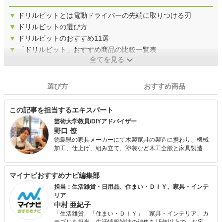
▼
ドリルビットとは電動ドライバーの先端に取りつける刃
▼
ドリルビットの選び方
▼
ドリルビットのおすすめ11選
▼
「ドリルビット」おすすめ商品の比較一覧表
全てを見る
選び方
おすすめ商品
この記事を担当するエキスパート
芸術大学教員/DIYアドバイザー
野口 僚
徳島県の家具メーカーにて木製家具の製造に携わり、機械
加工、仕上げ、組み立て、塗装など木工全般と家具製造ノ
ウハウを培いました。 その後東京では業界新業態の体験型
DIYショップで店長として勤務。店頭ではお客様の相談に乗
りつつ、一人一人にぴったりのDIY用品を提案してきまし
マイナビおすすめナビ編集部
た。 同時にDIYレッスンの企画と講師を行い、日本のDIY文
担当：生活雑貨・日用品、住まい・ＤＩＹ、家具・インテ
化発展のために努めてきました。 現在は大学のデザイン学
リア
部の助手として大学内工房に在中し、 学生に対しデザイン
中村 亜紀子
やモノづくりの手法などを主に教えています。
「生活雑貨」「住まい・ＤＩＹ」「家具・インテリア」カ