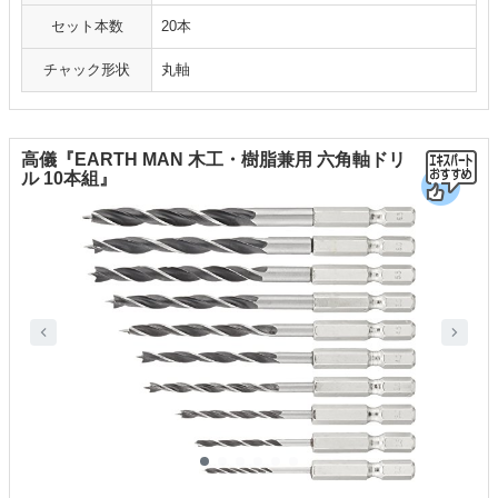
セット本数
20本
チャック形状
丸軸
高儀『EARTH MAN 木工・樹脂兼用 六角軸ドリ
ル 10本組』