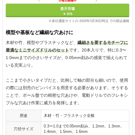
ル毎日開催中
楽天市場
￥ 975
※各社通販サイトの 2025年3月30日時点 での税込価格
模型や基板など繊細な穴あけに
木材や竹、模型やプラスチックなど、
繊細さを要するモチーフに
最適なミニサイズドリルのセット
です。20本入りで、特に0.3〜
1.0mmまでの小さいサイズが、0.05mm刻みの感覚で揃えられて
いる充実ぶり。
ここまで小さいタイプだと、比例して軸の部分も細いので、使用
の際には別売のピンバイスを用意する必要があります。そうする
ことで、ボール盤での精密な穴あけや、電動ドリルでのフレキシ
ブルな穴あけ作業に威力を発揮します。
用途
木材・竹・プラスチック全般
0.3〜1.0まで0.05mm刻み、1.2mm、1.3mm、
穴径サイズ
1.4mm、1.5mm、1.6mm