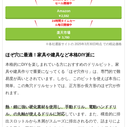
セール開催中
Amazon
￥2,592
24時間タイムセー
ル毎日開催中
楽天市場
￥ 3,780
※各社通販サイトの 2025年3月30日時点 での税込価格
ほぞ穴に最適！家具や建具など本格DIY派に
本格的にDIYを楽しまれている方におすすめのドリルビット。家
具や建具作りで重要になってくる「ほぞ穴作り」は、専門的で難
易度が高いとされています。しかし、このビットを使えば本当に
簡単。この角穴ドリルセットでは、正方形か長方形のほぞ穴が作
れます。
熱・錆に強い硬化素材を使用し、手動ドリル、電動ハンドドリ
ル、の丸軸が使えるドリルに対応
しています。また、構造的に排
出スロットルから木屑がスムーズに排出されるので、詰まりによ