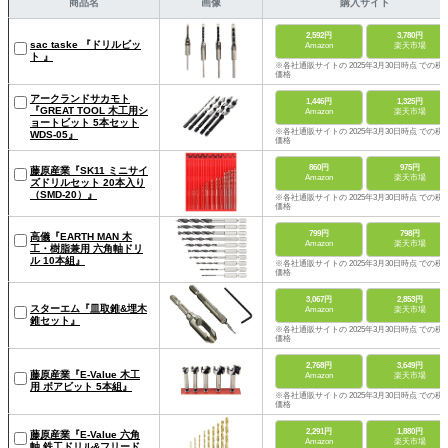
商品名
画像
購入サイト
2,592円
3,780円
sac taske 『ドリルビッ
Amazon
楽天市場
ト 』
※各社通販サイトの 2025年3月30日時点 での税
価格
アークランドサカモト
1,446円
1,325円
『GREAT TOOL 木工用シ
Amazon
楽天市場
ョートビット 5本セット
※各社通販サイトの 2025年3月30日時点 での税
WDS-05』
価格
860円
975円
藤原産業『SK11 ミニサイ
Amazon
楽天市場
ズドリルセット 20本入り
（SMD-20）』
※各社通販サイトの 2025年3月30日時点 での税
価格
799円
798円
高儀『EARTH MAN 木
Amazon
楽天市場
工・樹脂兼用 六角軸ドリ
ル 10本組』
※各社通販サイトの 2025年3月30日時点 での税
価格
3,067円
2,853円
スターエム『皿取錐&埋木
Amazon
楽天市場
錐セット』
※各社通販サイトの 2025年3月30日時点 での税
価格
2,768円
3,649円
藤原産業『E-Value 木工
Amazon
楽天市場
用 ボアビット 5本組』
※各社通販サイトの 2025年3月30日時点 での税
価格
2,291円
1,880円
藤原産業『E-Value 六角
Amazon
楽天市場
軸 鉄工ドリル&フリード