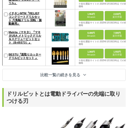
リル』
※各社通販サイトの 2025年3月30日時点 での税
価格
イチネンMTM『RELIEF
1,964円
2,632円
コンクリートドリルセッ
Amazon
楽天市場
ト 六角軸ドリル 回転・振
※各社通販サイトの 2025年3月30日時点 での税
動兼用』
価格
Makita（マキタ）『マキ
8,480円
7,580円
タUSA メトリックドリル
Amazon
楽天市場
＆スクリュービットセッ
※各社通販サイトの 2025年3月30日時点 での税
ト（B-49373）』
価格
1,360円
1,932円
BESTU『面取りカッター
Amazon
楽天市場
ドリルビットセット 』
※各社通販サイトの 2025年3月30日時点 での税
価格
比較一覧の続きを見る
ドリルビットとは電動ドライバーの先端に取り
つける刃