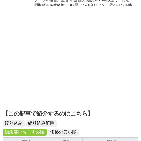
テゴリを担当。生活情報雑誌の編集を15年以上で、お宅訪
問取材も多数経験。DIY歴は7～8年ほどで、壁のペンキ塗
りや壁紙チェンジなどもチャレンジ済み。初心者でもモノ
選びがしやすい記事をお届けします！
【この記事で紹介するのはこちら】
絞り込み
絞り込み解除
編集部のおすすめ順
価格の安い順