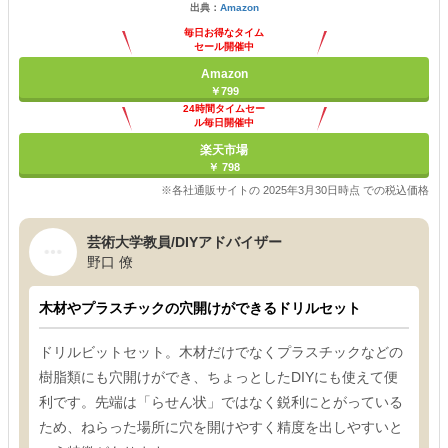
出典：
Amazon
毎日お得なタイム
セール開催中
Amazon
￥799
24時間タイムセー
ル毎日開催中
楽天市場
￥ 798
※各社通販サイトの 2025年3月30日時点 での税込価格
芸術大学教員/DIYアドバイザー
野口 僚
木材やプラスチックの穴開けができるドリルセット
ドリルビットセット。木材だけでなくプラスチックなどの
樹脂類にも穴開けができ、ちょっとしたDIYにも使えて便
利です。先端は「らせん状」ではなく鋭利にとがっている
ため、ねらった場所に穴を開けやすく精度を出しやすいと