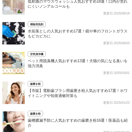
低刺激のマウスウォッシュ人気おすすめ18選！口内が荒れ
にくいノンアルコールも
更新日:2025/08/18
掃除用洗剤
水垢落としの人気おすすめ17選！鏡や車のフロントガラス
もピカピカに
更新日:2025/06/03
空気清浄機
ペット用脱臭機人気おすすめ13選！犬猫の気になる臭いを
強力消臭
更新日:2025/03/01
歯磨き粉
【市販】電動歯ブラシ用歯磨き粉人気おすすめ17選！ホワ
イトニングや知覚過敏対策も
更新日:2025/01/23
歯磨き粉
歯槽膿漏予防に人気おすすめの歯磨き粉16選！医薬品も紹
介