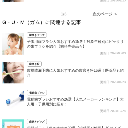
更新日:2025/01/23
1/3
次のページ ＞
G・U・M（ガム）に関連する記事
歯磨きグッズ
子供用歯ブラシ人気おすすめ15選！対象年齢別にピッタリ
の歯ブラシを紹介【歯科専売品も】
更新日:2026/03/03
歯磨き粉
歯槽膿漏予防に人気おすすめの歯磨き粉16選！医薬品も紹
介
更新日:2025/01/23
電動歯ブラシ
電動歯ブラシおすすめ26選【人気メーカーランキング】大
人用・子供用別に紹介！
更新日:2024/12/24
歯磨きグッズ