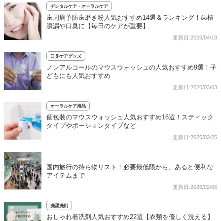
デンタルケア・オーラルケア
歯周病予防歯磨き粉人気おすすめ14選＆ランキング！歯槽
膿漏や口臭に【毎日のケアが重要】
更新日:2026/04/13
口臭ケアグッズ
ノンアルコールのマウスウォッシュの人気おすすめ9選！子
どもにも人気おすすめ
更新日:2026/03/03
オーラルケア用品
個包装のマウスウォッシュ人気おすすめ16選！スティック
タイプやポーションタイプなど
更新日:2026/02/25
国内旅行の持ち物リスト！必要最低限から、あると便利な
アイテムまで
更新日:2026/02/06
洗濯洗剤
おしゃれ着洗剤人気おすすめ22選【衣類を優しく洗える】