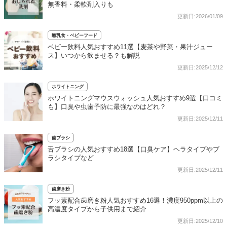
無香料・柔軟剤入りも
更新日:2026/01/09
離乳食・ベビーフード
ベビー飲料人気おすすめ11選【麦茶や野菜・果汁ジュー
ス】いつから飲ませる？も解説
更新日:2025/12/12
ホワイトニング
ホワイトニングマウスウォッシュ人気おすすめ9選【口コミ
も】口臭や虫歯予防に最強なのはどれ？
更新日:2025/12/11
歯ブラシ
舌ブラシの人気おすすめ18選【口臭ケア】ヘラタイプやブ
ラシタイプなど
更新日:2025/12/11
歯磨き粉
フッ素配合歯磨き粉人気おすすめ16選！濃度950ppm以上の
高濃度タイプから子供用まで紹介
更新日:2025/12/10