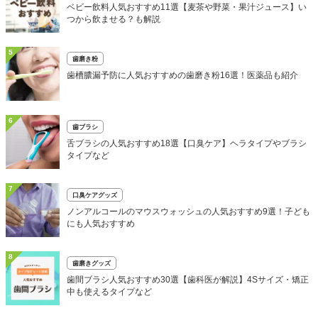
ベビー飲料人気おすすめ11選【麦茶や野菜・果汁ジュース】い
つから飲ませる？も解説
5
歯磨き粉
歯槽膿漏予防に人気おすすめの歯磨き粉16選！医薬品も紹介
6
歯ブラシ
舌ブラシの人気おすすめ18選【口臭ケア】ヘラタイプやブラシ
タイプなど
7
口臭ケアグッズ
ノンアルコールのマウスウォッシュの人気おすすめ9選！子ども
にも人気おすすめ
8
歯磨きグッズ
歯間ブラシ人気おすすめ30選【歯科医が解説】4Sサイズ・矯正
中も使えるタイプなど