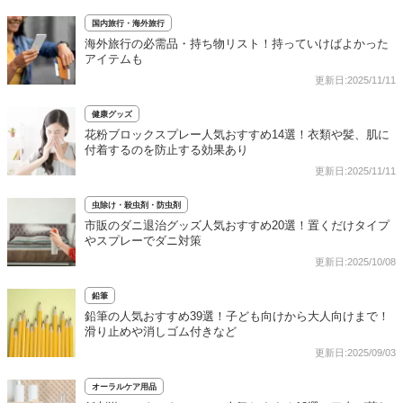
国内旅行・海外旅行
海外旅行の必需品・持ち物リスト！持っていけばよかった
アイテムも
更新日:2025/11/11
健康グッズ
花粉ブロックスプレー人気おすすめ14選！衣類や髪、肌に
付着するのを防止する効果あり
更新日:2025/11/11
虫除け・殺虫剤・防虫剤
市販のダニ退治グッズ人気おすすめ20選！置くだけタイプ
やスプレーでダニ対策
更新日:2025/10/08
鉛筆
鉛筆の人気おすすめ39選！子ども向けから大人向けまで！
滑り止めや消しゴム付きなど
更新日:2025/09/03
オーラルケア用品