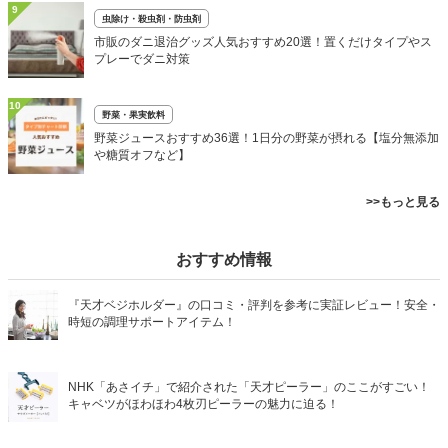
9
虫除け・殺虫剤・防虫剤
市販のダニ退治グッズ人気おすすめ20選！置くだけタイプやス
プレーでダニ対策
10
野菜・果実飲料
野菜ジュースおすすめ36選！1日分の野菜が摂れる【塩分無添加
や糖質オフなど】
>>もっと見る
おすすめ情報
『天才ベジホルダー』の口コミ・評判を参考に実証レビュー！安全・
時短の調理サポートアイテム！
NHK「あさイチ」で紹介された「天才ピーラー」のここがすごい！
キャベツがほわほわ4枚刃ピーラーの魅力に迫る！