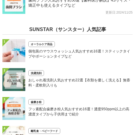
歯間ブラシ人気おすすめ30選【歯科医が解説】4Sサイズ・
矯正中も使えるタイプなど
更新日:2024/11/25
SUNSTAR（サンスター）人気記事
1
オーラルケア用品
個包装のマウスウォッシュ人気おすすめ16選！スティックタイ
プやポーションタイプなど
2
洗濯洗剤
おしゃれ着洗剤人気おすすめ22選【衣類を優しく洗える】無香
料・柔軟剤入りも
3
歯磨き粉
フッ素配合歯磨き粉人気おすすめ16選！濃度950ppm以上の高
濃度タイプから子供用まで紹介
4
離乳食・ベビーフード