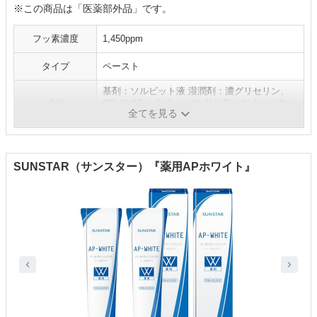
※この商品は「医薬部外品」です。
フッ素濃度
1,450ppm
タイプ
ペースト
基剤：ソルビット液 湿潤剤：濃グリセリン、
成分
PG 清掃剤：無水ケイ酸 粘結剤：無水ケイ酸、
全てを見る
キサンタンガム、アルギン酸Na 発泡剤
SUNSTAR（サンスター）『薬用APホワイト』