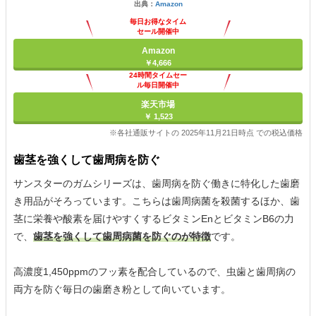
出典：
Amazon
毎日お得なタイム
セール開催中
Amazon
￥4,666
24時間タイムセー
ル毎日開催中
楽天市場
￥ 1,523
※各社通販サイトの 2025年11月21日時点 での税込価格
歯茎を強くして歯周病を防ぐ
サンスターのガムシリーズは、歯周病を防ぐ働きに特化した歯磨
き用品がそろっています。こちらは歯周病菌を殺菌するほか、歯
茎に栄養や酸素を届けやすくするビタミンEnとビタミンB6の力
で、
歯茎を強くして歯周病菌を防ぐのが特徴
です。
高濃度1,450ppmのフッ素を配合しているので、虫歯と歯周病の
両方を防ぐ毎日の歯磨き粉として向いています。