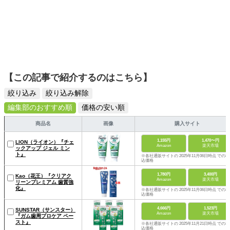
【この記事で紹介するのはこちら】
絞り込み
絞り込み解除
編集部のおすすめ順
価格の安い順
商品名
画像
購入サイト
1,155円
1,470〜円
LION（ライオン）『チェ
Amazon
楽天市場
ックアップ ジェル ミン
ト』
※各社通販サイトの 2025年11月06日時点 での税
込価格
1,780円
3,400円
Kao（花王）『クリアク
Amazon
楽天市場
リーンプレミアム 歯質強
化』
※各社通販サイトの 2025年11月06日時点 での税
込価格
4,666円
1,523円
SUNSTAR（サンスター）
Amazon
楽天市場
『ガム歯周プロケア ペー
スト』
※各社通販サイトの 2025年11月21日時点 での税
込価格