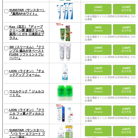
1,504円
5,179円
SUNSTAR（サンスター）
Amazon
楽天市場
『薬用APホワイト』
※各社通販サイトの 2025年11月06日時点 での税
込価格
Kao（花王）『ディープ
936円
4,033円
クリーン撰 濃密クリーム
Amazon
楽天市場
薬用ハミガキ 口臭防止プ
※各社通販サイトの 2025年11月06日時点 での税
ラス』
込価格
3M（スリーエム）『クリ
2,590円
1,460円
ンプロ 歯みがきペースト
Amazon
楽天市場
F1450 ソフトミントフレ
※各社通販サイトの 2025年11月06日時点 での税
ーバー』
込価格
1,321円
4,928円
LION（ライオン）『チェ
Amazon
楽天市場
ックアップ フォーム』
※各社通販サイトの 2025年11月06日時点 での税
込価格
1,962円
1,980円
ウエルテック『 ジェルコ
Amazon
楽天市場
ート F』
※各社通販サイトの 2025年11月06日時点 での税
込価格
982円
2,545円
LION（ライオン）『クリ
Amazon
楽天市場
ニカ フッ素メディカルコ
ート』
※各社通販サイトの 2025年11月06日時点 での税
込価格
879円
4,057円
SUNSTAR（サンスター）
Amazon
楽天市場
『バトラー エフコート フ
ルーツ香味』