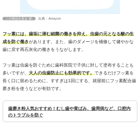
出典：Amazon
この商品を見る
フッ素には、歯垢に潜む細菌の働きを抑え、虫歯の元となる酸の生
成を防ぐ働き
があります。また、歯のダメージを補修して健やかな
歯に戻す再石灰化の働きをうながします。
フッ素は虫歯を防ぐために歯科医院で子供に対して塗布することも
多いですが、
大人の虫歯防止にも効果的です。
できるだけフッ素を
長く口に留めるために、すすぎは1回にする、就寝前にフッ素配合歯
磨き粉を使うなどが有効です。
歯磨き粉人気おすすめ！むし歯や黄ばみ、歯周病など、口腔内
のトラブルを防ぐ