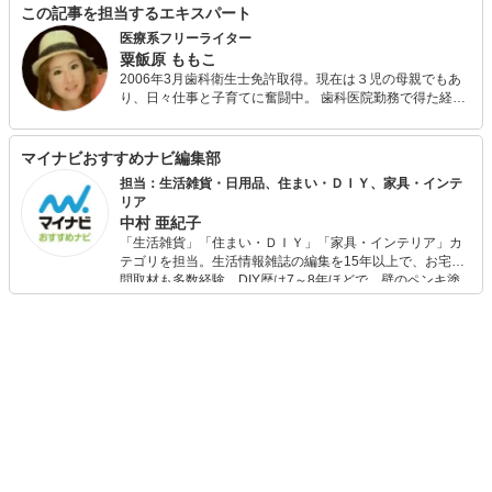
この記事を担当するエキスパート
医療系フリーライター
粟飯原 ももこ
2006年3月歯科衛生士免許取得。現在は３児の母親でもあ
り、日々仕事と子育てに奮闘中。 歯科医院勤務で得た経験
を活かし、歯科に関するコラムを執筆・監修しておりま
す。歯科衛生士だからこそ得られる基礎知識や情報を、分
かりやすく文章でみなさまにお伝えしていき、お口の中の
マイナビおすすめナビ編集部
健康を生涯に渡り維持できるようにサポートいたします！
担当：生活雑貨・日用品、住まい・ＤＩＹ、家具・インテ
リア
中村 亜紀子
「生活雑貨」「住まい・ＤＩＹ」「家具・インテリア」カ
テゴリを担当。生活情報雑誌の編集を15年以上で、お宅訪
問取材も多数経験。DIY歴は7～8年ほどで、壁のペンキ塗
りや壁紙チェンジなどもチャレンジ済み。初心者でもモノ
選びがしやすい記事をお届けします！