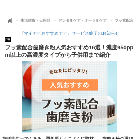
生活雑貨・日用品
デンタルケア・オーラルケア
フッ素配合歯
『マイナビおすすめナビ』サービス終了のお知らせ
PR
フッ素配合歯磨き粉人気おすすめ16選！濃度950pp
m以上の高濃度タイプから子供用まで紹介
歯科衛生士でもある、粟飯原ももこさんに取材し、歯磨き粉の選び