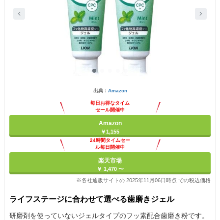
出典：
Amazon
毎日お得なタイム
セール開催中
Amazon
￥1,155
24時間タイムセー
ル毎日開催中
楽天市場
￥ 1,470 〜
※各社通販サイトの 2025年11月06日時点 での税込価格
ライフステージに合わせて選べる歯磨きジェル
研磨剤を使っていないジェルタイプのフッ素配合歯磨き粉です。