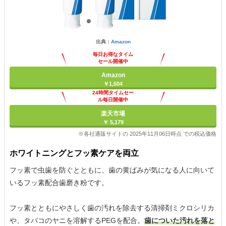
出典：
Amazon
毎日お得なタイム
セール開催中
Amazon
￥1,504
24時間タイムセー
ル毎日開催中
楽天市場
￥ 5,179
※各社通販サイトの 2025年11月06日時点 での税込価格
ホワイトニングとフッ素ケアを両立
フッ素で虫歯を防ぐとともに、歯の黄ばみが気になる人に向いて
いるフッ素配合歯磨き粉です。
フッ素とともにやさしく歯の汚れを除去する清掃剤ミクロシリカ
や、タバコのヤニを溶解するPEGを配合。
歯についた汚れを落と