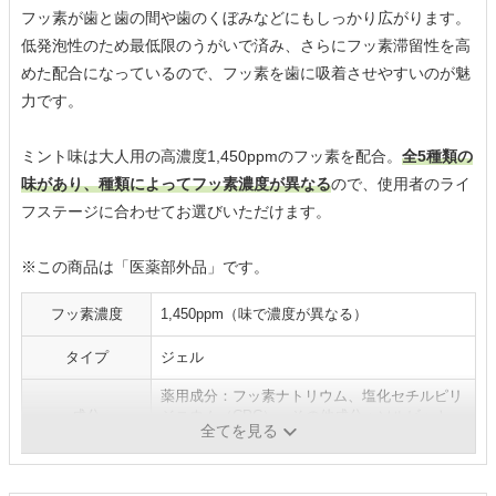
フッ素が歯と歯の間や歯のくぼみなどにもしっかり広がります。
低発泡性のため最低限のうがいで済み、さらにフッ素滞留性を高
めた配合になっているので、フッ素を歯に吸着させやすいのが魅
力です。
ミント味は大人用の高濃度1,450ppmのフッ素を配合。
全5種類の
味があり、種類によってフッ素濃度が異なる
ので、使用者のライ
フステージに合わせてお選びいただけます。
※この商品は「医薬部外品」です。
フッ素濃度
1,450ppm（味で濃度が異なる）
タイプ
ジェル
薬用成分：フッ素ナトリウム、塩化セチルピリ
成分
ジニウム（CPC）、その他成分：ソルビット
全てを見る
液、プロピレングリコール、香料、ほか