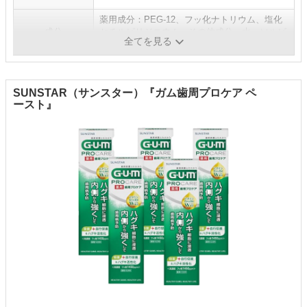
薬用成分：PEG-12、フッ化ナトリウム、塩化
成分
セチルピリジニウム、その他成分、水、ソルビ
全てを見る
ット液、含水ケイ酸、Wa顆粒、ほか
SUNSTAR（サンスター）『ガム歯周プロケア ペ
ースト』