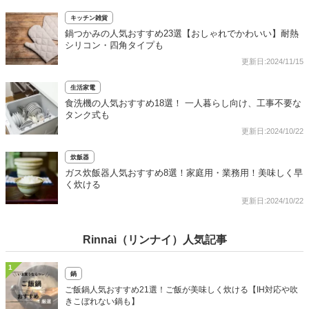
キッチン雑貨
鍋つかみの人気おすすめ23選【おしゃれでかわいい】耐熱
シリコン・四角タイプも
更新日:2024/11/15
生活家電
食洗機の人気おすすめ18選！ 一人暮らし向け、工事不要な
タンク式も
更新日:2024/10/22
炊飯器
ガス炊飯器人気おすすめ8選！家庭用・業務用！美味しく早
く炊ける
更新日:2024/10/22
Rinnai（リンナイ）人気記事
1
鍋
ご飯鍋人気おすすめ21選！ご飯が美味しく炊ける【IH対応や吹
きこぼれない鍋も】