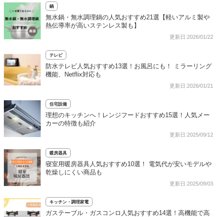
鍋
無水鍋・無水調理鍋の人気おすすめ21選【軽いアルミ製や
熱伝導率が高いステンレス製も】
更新日:2026/01/22
テレビ
防水テレビ人気おすすめ13選！お風呂にも！ ミラーリング
機能、Netflix対応も
更新日:2026/01/21
住宅設備
理想のキッチンへ！レンジフードおすすめ15選！人気メー
カーの特徴も紹介
更新日:2025/09/12
暖房器具
寝室用暖房器具人気おすすめ10選！ 電気代が安いモデルや
乾燥しにくい商品も
更新日:2025/09/03
キッチン・調理家電
ガステーブル・ガスコンロ人気おすすめ14選！高機能で高