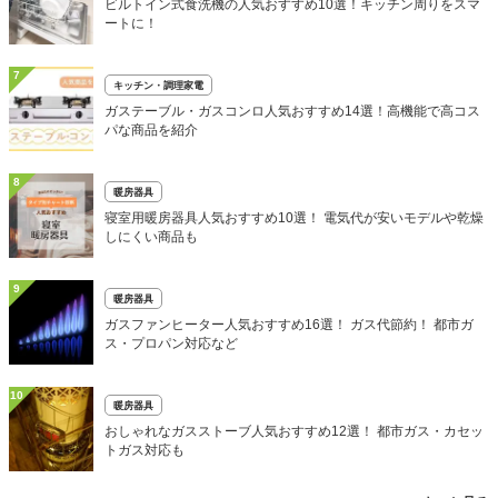
ビルトイン式食洗機の人気おすすめ10選！キッチン周りをスマ
ートに！
7
キッチン・調理家電
ガステーブル・ガスコンロ人気おすすめ14選！高機能で高コス
パな商品を紹介
8
暖房器具
寝室用暖房器具人気おすすめ10選！ 電気代が安いモデルや乾燥
しにくい商品も
9
暖房器具
ガスファンヒーター人気おすすめ16選！ ガス代節約！ 都市ガ
ス・プロパン対応など
10
暖房器具
おしゃれなガスストーブ人気おすすめ12選！ 都市ガス・カセッ
トガス対応も