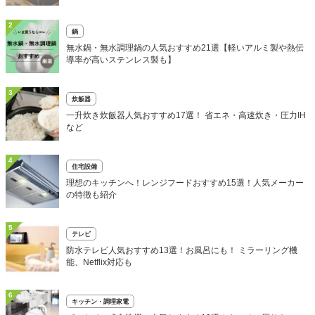
2
鍋
無水鍋・無水調理鍋の人気おすすめ21選【軽いアルミ製や熱伝
導率が高いステンレス製も】
3
炊飯器
一升炊き炊飯器人気おすすめ17選！ 省エネ・高速炊き・圧力IH
など
4
住宅設備
理想のキッチンへ！レンジフードおすすめ15選！人気メーカー
の特徴も紹介
5
テレビ
防水テレビ人気おすすめ13選！お風呂にも！ ミラーリング機
能、Netflix対応も
6
キッチン・調理家電