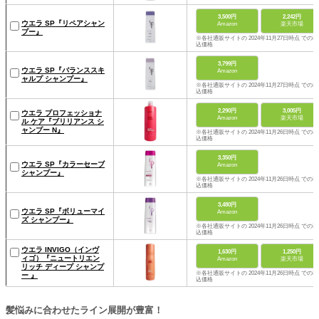
3,500円
2,242円
ウエラ SP『リペアシャン
Amazon
楽天市場
プー』
※各社通販サイトの 2024年11月27日時点 での税
込価格
3,799円
ウエラ SP『バランススキ
Amazon
ャルプ シャンプー』
※各社通販サイトの 2024年11月27日時点 での税
込価格
2,290円
3,005円
ウエラ プロフェッショナ
Amazon
楽天市場
ル ケア『ブリリアンス シ
ャンプー N』
※各社通販サイトの 2024年11月26日時点 での税
込価格
3,350円
ウエラ SP『カラーセーブ
Amazon
シャンプー』
※各社通販サイトの 2024年11月26日時点 での税
込価格
3,480円
ウエラ SP『ボリューマイ
Amazon
ズ シャンプー』
※各社通販サイトの 2024年11月26日時点 での税
込価格
ウエラ INVIGO（インヴ
1,630円
1,250円
ィゴ）『ニュートリエン
Amazon
楽天市場
リッチ ディープ シャンプ
※各社通販サイトの 2024年11月26日時点 での税
ー 』
込価格
髪悩みに合わせたライン展開が豊富！