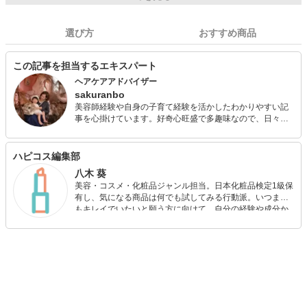
選び方
おすすめ商品
この記事を担当するエキスパート
ヘアケアアドバイザー
sakuranbo
美容師経験や自身の子育て経験を活かしたわかりやすい記
事を心掛けています。好奇心旺盛で多趣味なので、日々学
びながら子どもとともに成長中です。 メイクやヘアアレン
ジが好きなので美容師時代は趣味のカメラでモデルを使っ
た撮影や、コンテストでの入賞経験あり。海外生活を経て
ハピコス編集部
結婚後、子育てと両立して複数媒体でライター活動してい
八木 葵
ます。 忙しくても手抜きでもおしゃれを楽しみたい、そん
美容・コスメ・化粧品ジャンル担当。日本化粧品検定1級保
な女性を応援します！ ◆美容師免許◆ヘアケアマイスター
有し、気になる商品は何でも試してみる行動派。いつまで
もキレイでいたいと願う方に向けて、自分の経験や成分か
ら”本当におすすめできる”ものを紹介するがモットーです！