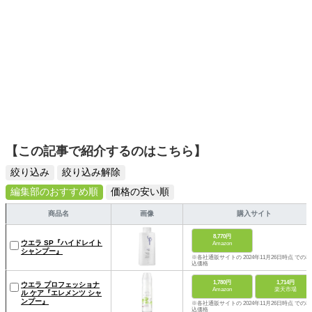
【この記事で紹介するのはこちら】
絞り込み
絞り込み解除
編集部のおすすめ順
価格の安い順
商品名
画像
購入サイト
8,770円
ウエラ SP『ハイドレイト
Amazon
シャンプー』
※各社通販サイトの 2024年11月26日時点 での税
込価格
1,780円
1,714円
ウエラ プロフェッショナ
Amazon
楽天市場
ル ケア『エレメンツ シャ
ンプー』
※各社通販サイトの 2024年11月26日時点 での税
込価格