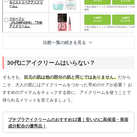
Amazon
楽天市場
モイストリペアアイクリ
ーム』
※各社通販サイトの 2025年2月26日時点 での税
価格
1,380円
1,680円
フローフシ
Amazon
楽天市場
（FLOWFUSHI）『THE
アイクリーム』
※各社通販サイトの 2025年2月26日時点 での税
価格
比較一覧の続きを見る
30代にアイクリームはいらない？
そもそも、
目元の肌は他の部分の肌と同じではありません。
だから
こそ、大人の肌にはアイクリームをつかった早めのケアが必要！ お
すすめのアイテムをチェックする前に、アイクリームを使うことで
得られるメリットを見てみましょう。
プチプラアイクリームのおすすめ12選｜安いのに高保湿・美容
成分配合の優秀品！