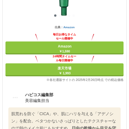
出典：
Amazon
毎日お得なタイム
セール開催中
Amazon
￥1,590
24時間タイムセー
ル毎日開催中
楽天市場
￥ 1,993
※各社通販サイトの 2025年2月26日時点 での税込価格
ハピコス編集部
美容編集担当
肌荒れを防ぐ「CICA」や、肌にハリを与える「アデノシ
ン」を配合。ベタつかないさっぱりとしたテクスチャーな
ので朝のメイク前にもおすすめ。
日中の乾燥から目元を守