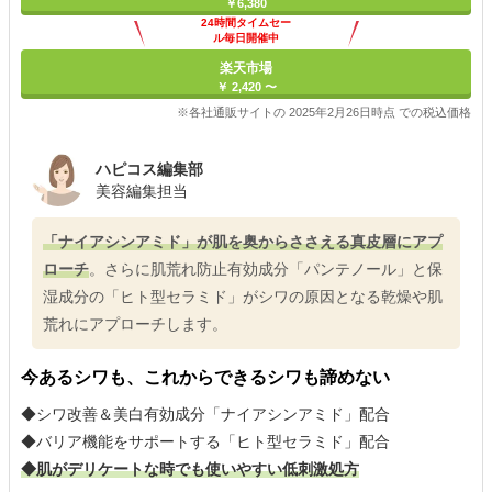
￥6,380
24時間タイムセー
ル毎日開催中
楽天市場
￥ 2,420 〜
※各社通販サイトの 2025年2月26日時点 での税込価格
ハピコス編集部
美容編集担当
「ナイアシンアミド」が肌を奥からささえる真皮層にアプ
ローチ
。さらに肌荒れ防止有効成分「パンテノール」と保
湿成分の「ヒト型セラミド」がシワの原因となる乾燥や肌
荒れにアプローチします。
今あるシワも、これからできるシワも諦めない
◆シワ改善＆美白有効成分「ナイアシンアミド」配合
◆バリア機能をサポートする「ヒト型セラミド」配合
◆肌がデリケートな時でも使いやすい低刺激処方