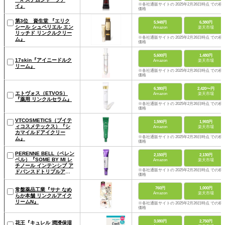
※各社通販サイトの 2025年2月26日時点 での税
イ』
価格
第3位 資生堂 『エリク
5,948円
6,380円
シール シュペリエル エン
Amazon
楽天市場
リッチド リンクルクリー
※各社通販サイトの 2025年2月26日時点 での税
ム』
価格
5,600円
1,480円
17skin『アイニードルク
Amazon
楽天市場
リーム』
※各社通販サイトの 2025年2月26日時点 での税
価格
6,380円
2,420〜円
エトヴォス（ETVOS）
Amazon
楽天市場
『薬用 リンクルセラム』
※各社通販サイトの 2025年2月26日時点 での税
価格
VTCOSMETICS（ブイテ
1,590円
1,993円
ィコスメテックス）『シ
Amazon
楽天市場
カマイルドアイクリー
※各社通販サイトの 2025年2月26日時点 での税
ム』
価格
PERENNE BELL（ペレン
2,150円
2,130円
ベル）『SOME BY MI レ
Amazon
楽天市場
チノール インテンシブ ア
※各社通販サイトの 2025年2月26日時点 での税
ドバンスドトリプルアク
価格
ション アイクリーム』
760円
1,000円
常盤薬品工業『サナ なめ
Amazon
楽天市場
らか本舗 リンクルアイク
リームN』
※各社通販サイトの 2025年2月26日時点 での税
価格
3,080円
2,750円
花王『キュレル 潤浸保湿