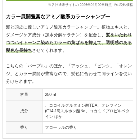
※各社通販サイトの 2026年04月09日時点 での税込価格
カラー展開豊富なアミノ酸系カラーシャンプー
髪と頭皮に優しいアミノ酸系カラーシャンプー。植物エキスと、
ダメージケア成分（加水分解ケラチン）を配合し、
髪をいたわり
つつハイトーンに染めたカラーの黄ばみを抑えて、透明感のある
髪色を長持ち
させてくれます。
こちらの「パープル」のほか、「アッシュ」「ピンク」「オレン
ジ」とカラー展開が豊富なので、髪色に合わせて同ラインを使い
分けられます。
容量
250ml
、ココイルグルタミン酸TEA、オレフィン
成分
(C14-16)スルホン酸Na、コカミドプロピルベタ
イン ほか
香り
フローラルの香り