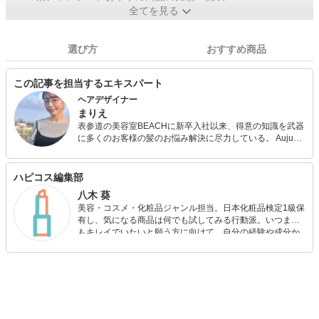
全てを見る
選び方
おすすめ商品
この記事を担当するエキスパート
ヘアデザイナー
まりえ
表参道の美容室BEACHに新卒入社以来、得意の知識を武器
に多くのお客様の髪のお悩み解決に尽力している。 Aujua
ソムリエ、ヘアケアマイスター、JBCA1級取得。 サロンワ
ークを中心にメーカー撮影のヘアメイクなども担当。
ハピコス編集部
八木 葵
美容・コスメ・化粧品ジャンル担当。日本化粧品検定1級保
有し、気になる商品は何でも試してみる行動派。いつまで
もキレイでいたいと願う方に向けて、自分の経験や成分か
ら”本当におすすめできる”ものを紹介するがモットーです！