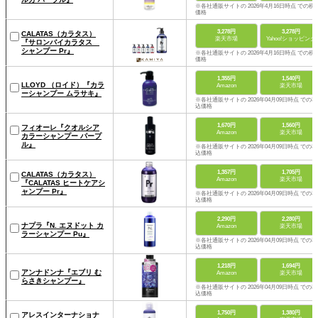
※各社通販サイトの 2026年4月16日時点 での税
価格
3,278円
3,278円
CALATAS（カラタス）
楽天市場
Yahoo!ショッピング
『サロンバイカラタス
シャンプー Pr』
※各社通販サイトの 2026年4月16日時点 での税
価格
1,355円
1,540円
LLOYD （ロイド）『カラ
Amazon
楽天市場
ーシャンプー ムラサキ』
※各社通販サイトの 2026年04月09日時点 での税
込価格
1,670円
1,560円
フィオーレ『クオルシア
Amazon
楽天市場
カラーシャンプー パープ
ル』
※各社通販サイトの 2026年04月09日時点 での税
込価格
1,357円
1,705円
CALATAS（カラタス）
Amazon
楽天市場
『CALATAS ヒートケアシ
ャンプー Pr』
※各社通販サイトの 2026年04月09日時点 での税
込価格
2,290円
2,280円
ナプラ『N. エヌドット カ
Amazon
楽天市場
ラーシャンプー Pu』
※各社通販サイトの 2026年04月09日時点 での税
込価格
1,218円
1,694円
アンナドンナ『エブリ む
Amazon
楽天市場
らさきシャンプー』
※各社通販サイトの 2026年04月09日時点 での税
込価格
1,750円
1,380円
アレスインターナショナ