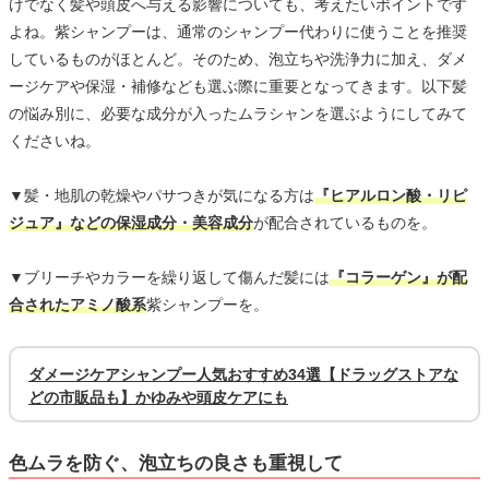
けでなく髪や頭皮へ与える影響についても、考えたいポイントです
よね。紫シャンプーは、通常のシャンプー代わりに使うことを推奨
しているものがほとんど。そのため、泡立ちや洗浄力に加え、ダメ
ージケアや保湿・補修なども選ぶ際に重要となってきます。以下髪
の悩み別に、必要な成分が入ったムラシャンを選ぶようにしてみて
くださいね。
▼髪・地肌の乾燥やパサつきが気になる方は
『ヒアルロン酸・リピ
ジュア』などの保湿成分・美容成分
が配合されているものを。
▼ブリーチやカラーを繰り返して傷んだ髪には
『コラーゲン』が配
合されたアミノ酸系
紫シャンプーを。
ダメージケアシャンプー人気おすすめ34選【ドラッグストアな
どの市販品も】かゆみや頭皮ケアにも
色ムラを防ぐ、泡立ちの良さも重視して