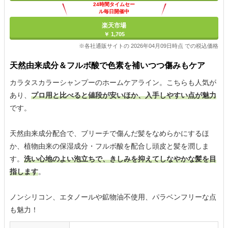
24時間タイムセー
ル毎日開催中
楽天市場
￥ 1,705
※各社通販サイトの 2026年04月09日時点 での税込価格
天然由来成分＆フルボ酸で色素を補いつつ傷みもケア
カラタスカラーシャンプーのホームケアライン。こちらも人気が
あり、
プロ用と比べると値段が安いほか、入手しやすい点が魅力
です。
天然由来成分配合で、ブリーチで傷んだ髪をなめらかにするほ
か、植物由来の保湿成分・フルボ酸を配合し頭皮と髪を潤しま
す。
洗い心地のよい泡立ちで、きしみを抑えてしなやかな髪を目
指します
。
ノンシリコン、エタノールや鉱物油不使用、パラベンフリーな点
も魅力！