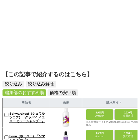
【この記事で紹介するのはこちら】
絞り込み
絞り込み解除
編集部のおすすめ順
価格の安い順
商品名
画像
購入サイト
1,980円
1,320円
Schwarzkopf（シュワル
Amazon
楽天市場
ツコフ）『グッバイ イエ
ロー カラーシャンプー』
※各社通販サイトの 2026年4月16日時点 での税
価格
1,650円
1,850円
hoyu（ホーユー）『ソマ
Amazon
楽天市場
ルカ パープル』