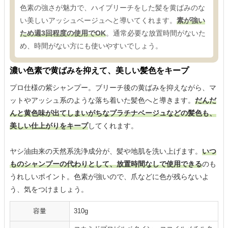
色素の強さが魅力で、ハイブリーチをした髪を黄ばみのな
い美しいアッシュベージュへと導いてくれます。
素が強い
ため週3回程度の使用でOK
。通常必要な放置時間がないた
め、時間がない方にも使いやすいでしょう。
濃い色素で黄ばみを抑えて、美しい髪色をキープ
プロ仕様の紫シャンプー。ブリーチ後の黄ばみを抑えながら、マ
ットやアッシュ系のような落ち着いた髪色へと導きます。
だんだ
んと黄色味が出てしまいがちなプラチナベージュなどの髪色も、
美しい仕上がりをキープ
してくれます。
ヤシ油由来の天然系洗浄成分が、髪や地肌を洗い上げます。
いつ
ものシャンプーの代わりとして、放置時間なしで使用できる
のも
うれしいポイント。色素が強いので、爪などに色が残らないよ
う、気をつけましょう。
容量
310g