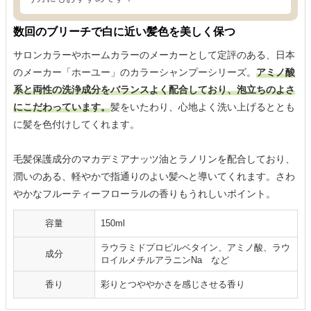
数回のブリーチで白に近い髪色を美しく保つ
サロンカラーやホームカラーのメーカーとして定評のある、日本
のメーカー「ホーユー」のカラーシャンプーシリーズ。
アミノ酸
系と両性の洗浄成分をバランスよく配合しており、泡立ちのよさ
にこだわっています。
髪をいたわり、心地よく洗い上げるととも
に髪を色付けしてくれます。
毛髪保護成分のマカデミアナッツ油とラノリンを配合しており、
潤いのある、軽やかで指通りのよい髪へと導いてくれます。さわ
やかなフルーティーフローラルの香りもうれしいポイント。
容量
150ml
ラウラミドプロピルベタイン、アミノ酸、ラウ
成分
ロイルメチルアラニンNa など
香り
彩りとつややかさを感じさせる香り