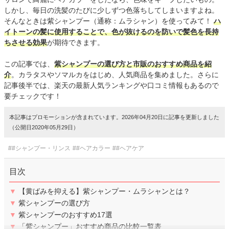
しかし、毎日の洗髪のたびに少しずつ色落ちしてしまいますよね。
そんなときは紫シャンプー（通称：ムラシャン）を使ってみて！
ハ
イトーンの髪に使用することで、色が抜けるのを防いで髪色を長持
ちさせる効果
が期待できます。
この記事では、
紫シャンプーの選び方と市販のおすすめ商品を紹
介
。カラタスやソマルカをはじめ、人気商品を集めました。さらに
記事後半では、楽天の最新人気ランキングや口コミ情報もあるので
要チェックです！
本記事はプロモーションが含まれています。2026年04月20日に記事を更新しました
（公開日2020年05月29日）
##シャンプー・リンス
##ヘアカラー
##ヘアケア
目次
▼
【黄ばみを抑える】紫シャンプー・ムラシャンとは？
▼
紫シャンプーの選び方
▼
紫シャンプーのおすすめ17選
▼
「紫シャンプー」おすすめ商品の比較一覧表