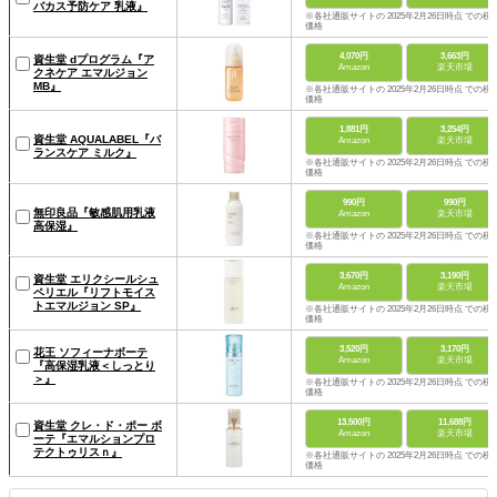
バカス予防ケア 乳液』
※各社通販サイトの 2025年2月26日時点 での税
価格
4,070円
3,663円
資生堂 dプログラム『ア
Amazon
楽天市場
クネケア エマルジョン
MB』
※各社通販サイトの 2025年2月26日時点 での税
価格
1,881円
3,254円
資生堂 AQUALABEL『バ
Amazon
楽天市場
ランスケア ミルク』
※各社通販サイトの 2025年2月26日時点 での税
価格
990円
990円
無印良品『敏感肌用乳液
Amazon
楽天市場
高保湿』
※各社通販サイトの 2025年2月26日時点 での税
価格
3,670円
3,190円
資生堂 エリクシールシュ
Amazon
楽天市場
ペリエル『リフトモイス
トエマルジョン SP』
※各社通販サイトの 2025年2月26日時点 での税
価格
3,520円
3,170円
花王 ソフィーナボーテ
Amazon
楽天市場
『高保湿乳液＜しっとり
＞』
※各社通販サイトの 2025年2月26日時点 での税
価格
13,500円
11,688円
資生堂 クレ・ド・ポー ボ
Amazon
楽天市場
ーテ『エマルションプロ
テクトゥリスｎ』
※各社通販サイトの 2025年2月26日時点 での税
価格