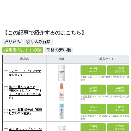
【この記事で紹介するのはこちら】
絞り込み
絞り込み解除
編集部のおすすめ順
価格の安い順
商品名
画像
購入サイト
3,610円
3,060円
トゥヴェール『ナノエマ
Amazon
楽天市場
ルジョン』
※各社通販サイトの 2025年2月26日時点 での税
価格
第一三共ヘルスケア
1,534円
1,639円
MINON（ミノン）『アミ
Amazon
楽天市場
ノモイストチャージミル
※各社通販サイトの 2025年2月26日時点 での税
ク』
価格
1,215円
1,029円
ロート製薬 肌ラボ『極潤
Amazon
楽天市場
ヒアルロン乳液』
※各社通販サイトの 2025年2月26日時点 での税
価格
2,530円
2,530円
花王 キュレル『シミ・ソ
Amazon
楽天市場