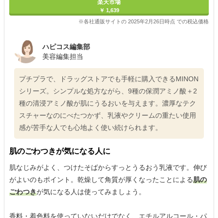
楽天市場
￥ 1,639
※各社通販サイトの 2025年2月26日時点 での税込価格
ハピコス編集部
美容編集担当
プチプラで、ドラッグストアでも手軽に購入できるMINON
シリーズ。シンプルな処方ながら、9種の保潤アミノ酸＋2
種の清浸アミノ酸が肌にうるおいを与えます。濃厚なテク
スチャーなのにべたつかず、乳液やクリームの重たい使用
感が苦手な人でも心地よく使い続けられます。
肌のごわつきが気になる人に
肌なじみがよく、つけたそばからすっとうるおう乳液です。伸び
がよいのもポイント。乾燥して角質が厚くなったことによる
肌の
ごわつき
が気になる人は使ってみましょう。
香料・着色料を使っていないだけでなく、エチルアルコール・パ