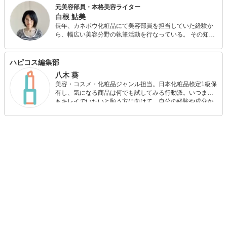
元美容部員・本格美容ライター
白根 鮎美
長年、カネボウ化粧品にて美容部員を担当していた経験か
ら、幅広い美容分野の執筆活動を行なっている。 その知見
の広さからYahooニュースにおいても美容に関するコラム
記事を担当するなど活躍中。 また、オーストラリア在住時
代に培ったオーガニックやアロマテラピーの知識も豊富な
ハピコス編集部
ため、多角的な美容に関するアドバイスが可能。（日本ア
八木 葵
ロマテラピー検定1級取得済み）
美容・コスメ・化粧品ジャンル担当。日本化粧品検定1級保
有し、気になる商品は何でも試してみる行動派。いつまで
もキレイでいたいと願う方に向けて、自分の経験や成分か
ら”本当におすすめできる”ものを紹介するがモットーです！