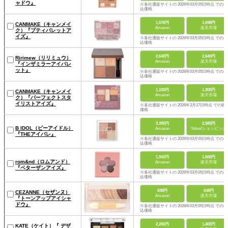
ャドウ』
※各社通販サイトの 2026年03月05日時点 での税
込価格
1,078円
1,698円
CANMAKE（キャンメイ
Amazon
楽天市場
ク）『プティパレットア
イズ』
※各社通販サイトの 2026年03月05日時点 での税
込価格
2,640円
2,640円
Ririmew（リリミュウ）
Amazon
楽天市場
『インザミラーアイパレ
ット』
※各社通販サイトの 2026年03月05日時点 での税
込価格
1,100円
1,200円
CANMAKE（キャンメイ
Amazon
楽天市場
ク）『パーフェクトスタ
イリストアイズ』
※各社通販サイトの 2026年3月17日時点 での税
価格
3,280円
2,585円
B IDOL（ビーアイドル）
Amazon
Yahoo!ショッピング
『THEアイパレ』
※各社通販サイトの 2026年03月05日時点 での税
込価格
1,500円
1,500円
rom&nd（ロムアンド）
Amazon
楽天市場
『ベターザンアイズ』
※各社通販サイトの 2026年03月05日時点 での税
込価格
638円
638円
CEZANNE（セザンヌ）
Amazon
楽天市場
『トーンアップアイシャ
ドウ』
※各社通販サイトの 2026年03月05日時点 での税
込価格
2,200円
1,400円
KATE（ケイト）『 デザ