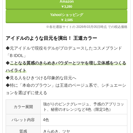
Amazon
￥3,280
Yahoo!ショッピング
￥ 2,585
※各社通販サイトの 2026年03月05日時点 での税込価格
アイドルのような目元を演出！ 王道カラー
◆元アイドルで現役モデルがプロデュースしたコスメブランド
「B IDOL」
◆
ことなる質感のきらめきパウダーとツヤを増し立体感をつくる
ハイライト
◆見る人をひきつける印象的な目元へ
◆特に「本命のブラウン」は王道のベージュ系で、シチュエーシ
ョンを選ばずに使える
強がりのピンクグレージュ、予感のアプリコッ
カラー展開
ト、秘密のオレンジなど4色（限定1色）
パレット内容
4色
質感
きらめき、ツヤ