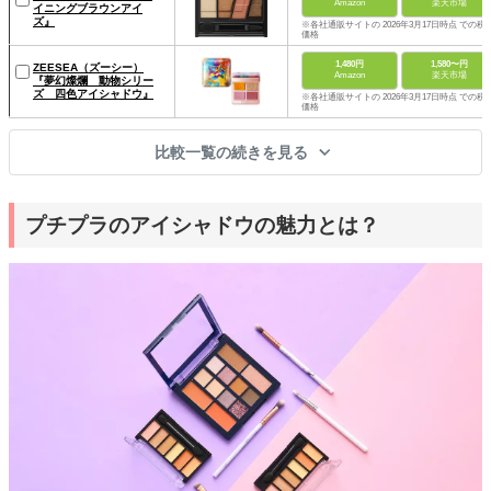
Amazon
楽天市場
イニングブラウンアイ
ズ』
※各社通販サイトの 2026年3月17日時点 での税
価格
1,480円
1,580〜円
ZEESEA（ズーシー）
Amazon
楽天市場
『夢幻燦爛 動物シリー
ズ 四色アイシャドウ』
※各社通販サイトの 2026年3月17日時点 での税
価格
比較一覧の続きを見る
プチプラのアイシャドウの魅力とは？