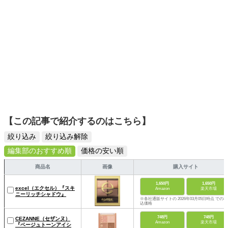
【この記事で紹介するのはこちら】
絞り込み
絞り込み解除
編集部のおすすめ順
価格の安い順
商品名
画像
購入サイト
1,650円
1,650円
excel（エクセル）『スキ
Amazon
楽天市場
ニーリッチシャドウ』
※各社通販サイトの 2026年03月05日時点 での税
込価格
748円
748円
CEZANNE（セザンヌ）
Amazon
楽天市場
『ベージュトーンアイシ