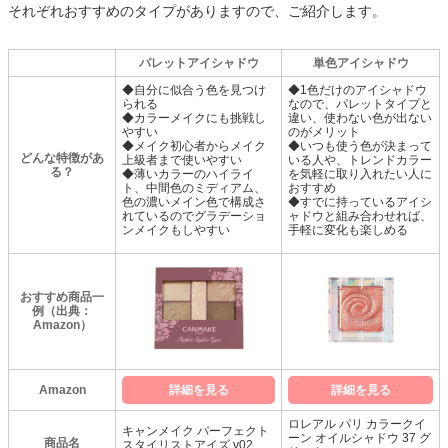
それぞれおすすめのタイプがありますので、ご紹介します。
パレットアイシャドウ
単色アイシャドウ
◆自分に似合う色を見つけ
◆1色だけのアイシャドウ
られる
なので、パレットタイプと
◆カラーメイクにも挑戦し
違い、使わない色が出ない
やすい
のがメリット
◆メイク初心者からメイク
◆いつも使う色が決まって
どんな特徴があ
上級者まで使いやすい
いる人や、トレンドカラー
る？
◆薄いカラーのハイライ
を気軽に取り入れたい人に
ト、中間色のミディアム、
おすすめ
色の濃いメイン色で構成さ
◆すでに持っているアイシ
れているのでグラデーショ
ャドウと組み合わせれば、
ンメイクもしやすい
手軽に変化も楽しめる
おすすめ商品一
例（出典：
Amazon）
Amazon
詳細を見る
詳細を見る
ロレアル パリ カラークイ
キャンメイク パーフェクト
ーン オイルシャドウ 37 グ
商品名
スタイリストアイズ v02