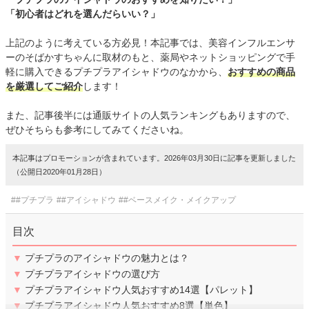
「初心者はどれを選んだらいい？」
上記のように考えている方必見！本記事では、美容インフルエンサ
ーのそばかすちゃんに取材のもと、薬局やネットショッピングで手
軽に購入できるプチプラアイシャドウのなかから、
おすすめの商品
を厳選してご紹介
します！
また、記事後半には通販サイトの人気ランキングもありますので、
ぜひそちらも参考にしてみてくださいね。
本記事はプロモーションが含まれています。2026年03月30日に記事を更新しました
（公開日2020年01月28日）
##プチプラ
##アイシャドウ
##ベースメイク・メイクアップ
目次
▼
プチプラのアイシャドウの魅力とは？
▼
プチプラアイシャドウの選び方
▼
プチプラアイシャドウ人気おすすめ14選【パレット】
▼
プチプラアイシャドウ人気おすすめ8選【単色】