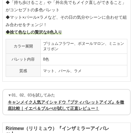
◆「持ち歩けること」や「外出先でもメイク直しができること」
がコンセプトの多色パレット
◆マット×パール×ラメなど、その日の気分やシーンに合わせて組
み合わせをチェンジ！
◆捨て色なしの贅沢な8色入り
プリュムフラワー、ボヌールマロン、ミニョン
カラー展開
ヌリボン
パレット内容
8色
質感
マット、パール、ラメ
▼01、02、03を試してみた
キャンメイク人気アイシャドウ『プティパレットアイズ』を徹
底比較｜イエベ＆ブルべが試して正直レビュー！
Ririmew（リリミュウ）『インザミラーアイパレ