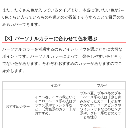
また、たくさん色が入っているタイプより、本当に使いたい色が2～
6色くらい入っているものを選ぶのが得策！そうすることで目元の悩
みもカバーできます。
【3】パーソナルカラーに合わせて色を選ぶ
パーソナルカラーを考慮するのもアイシャドウを選ぶときに大切な
ポイントです。パーソナルカラーによって、発色しやすい色とそう
でない色があります。それぞれおすすめのカラーがありますのでご
紹介します。
イエベ
ブルべ
ブルベ夏、ブルベ冬のブル
イエベ春、イエベ秋という
ーべース系の人は【少し青
イエローベース系の人はブ
みがかったカラー】がおす
ラウン系やオレンジ系な
すめです。ローズピンクや
おすすめカラー
ど、【黄色系のカラー】が
ワインレッドなどのピンク
おすすめ。
系や、グレー系などのカラ
ーと相性◎