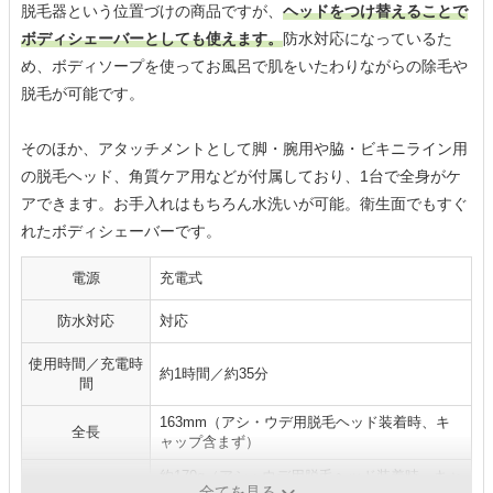
脱毛器という位置づけの商品ですが、
ヘッドをつけ替えることで
ボディシェーバーとしても使えます。
防水対応になっているた
め、ボディソープを使ってお風呂で肌をいたわりながらの除毛や
脱毛が可能です。
そのほか、アタッチメントとして脚・腕用や脇・ビキニライン用
の脱毛ヘッド、角質ケア用などが付属しており、1台で全身がケ
アできます。お手入れはもちろん水洗いが可能。衛生面でもすぐ
れたボディシェーバーです。
電源
充電式
防水対応
対応
使用時間／充電時
約1時間／約35分
間
163mm（アシ・ウデ用脱毛ヘッド装着時、キ
全長
ャップ含まず）
約170g（アシ・ウデ用脱毛ヘッド装着時、キャ
本体の重さ
全てを見る