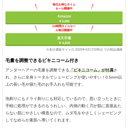
毎日お得なタイム
セール開催中
Amazon
￥3,280
24時間タイムセー
ル毎日開催中
楽天市場
￥ 4,500
※各社通販サイトの 2025年4月17日時点 での税込価格
毛量を調整できるビキニコーム付き
アンダーヘアーの毛量を調整できる
「ビキニコーム」が付属
さ
れ、さらに全身トータルでシェービングが使いやすい！0.5mm以
上の長い毛や寝た毛のお手入れも可能です。
泡剃りにもドライ剃りにも対応しているので、思い立ったときに
手軽に処理ができるのもうれしい。内側の動く刃が肌に直接あた
らない肌にやさしい構造なので、ムダ毛をやさしくシェービング
してなめらか素肌へ導いてくれます。