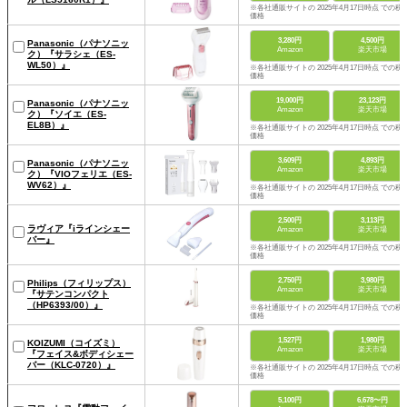
※各社通販サイトの 2025年4月17日時点 での税
価格
3,280円
4,500円
Panasonic（パナソニッ
Amazon
楽天市場
ク）『サラシェ（ES-
WL50）』
※各社通販サイトの 2025年4月17日時点 での税
価格
19,000円
23,123円
Panasonic（パナソニッ
Amazon
楽天市場
ク）『ソイエ（ES-
EL8B）』
※各社通販サイトの 2025年4月17日時点 での税
価格
3,609円
4,893円
Panasonic（パナソニッ
Amazon
楽天市場
ク）『VIOフェリエ（ES-
WV62）』
※各社通販サイトの 2025年4月17日時点 での税
価格
2,500円
3,113円
ラヴィア『iラインシェー
Amazon
楽天市場
バー』
※各社通販サイトの 2025年4月17日時点 での税
価格
2,750円
3,980円
Philips（フィリップス）
Amazon
楽天市場
『サテンコンパクト
（HP6393/00）』
※各社通販サイトの 2025年4月17日時点 での税
価格
1,527円
1,980円
KOIZUMI（コイズミ）
Amazon
楽天市場
『フェイス&ボディシェー
バー（KLC-0720）』
※各社通販サイトの 2025年4月17日時点 での税
価格
5,100円
6,678〜円