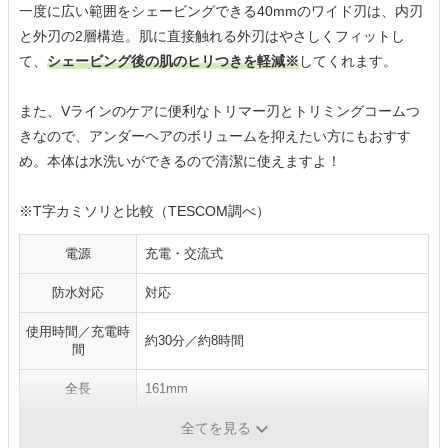
一度に広い範囲をシェービングできる40mmのワイド刃は、内刃
と外刃の2層構造。肌に直接触れる外刃はやさしくフィットし
て、
シェービング後の肌のヒリつきを軽減※
してくれます。
また、Vラインのケアに便利なトリマー刃とトリミングコームつ
きなので、アンダーヘアのボリュームを抑えたい方にもおすす
め。本体は水洗いができるので清潔に使えますよ！
※T字カミソリと比較（TESCOM調べ）
電源
充電・交流式
防水対応
対応
使用時間／充電時
約30分／約8時間
間
全長
161mm
本体の重さ
130g（本体のみ）
全てを見る