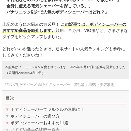
「全身に使える電気シェーバーを探している。」
「パナソニック以外で人気のボディシェーバーはどれ？」
上記のようにお悩みの方必見！
この記事では、ボディシェーバーの
おすすめ商品を紹介します。
顔用、全身用、VIO用など、さまざまな
タイプをピックアップしました。
どれがいいか迷ったときは、通販サイトの人気ランキングも参考に
してみてくださいね！
本記事はプロモーションが含まれています。2026年02月12日に記事を更新しました
（公開日2019年03月19日）
##ムダ毛ケアグッズ
##女性用シェーバー・脱毛器
##理容・美容家電
目次
▼
ボディシェーバーでツルツルの素肌に！
▼
ボディシェーバーの選び方
▼
ボディシェーバーおすすめ11選
▼
おすすめ商品の比較一覧表