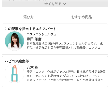
全てを見る
選び方
おすすめ商品
この記事を担当するエキスパート
コスメコンシェルジュ
岸田 茉麻
日本化粧品検定1級を持つコスメコンシェルジュです。 化
粧品・健康食品を扱う美容部員として勤務後、コスメコン
シェルジュとして美容コラムの作成や情報サイトの監修、
化粧品会社様の社内向けテキスト作成など幅広く活動して
います。 大切にしているのは「消費者目線でものを考える
ハピコス編集部
こと」。美容部員時代に培ったカウンセリング経験をもと
八木 葵
に、読者のニーズに合うグッズを見極め、みなさんに良い
美容・コスメ・化粧品ジャンル担当。日本化粧品検定1級保
情報をお届けします。
有し、気になる商品は何でも試してみる行動派。いつまで
もキレイでいたいと願う方に向けて、自分の経験や成分か
ら”本当におすすめできる”ものを紹介するがモットーです！