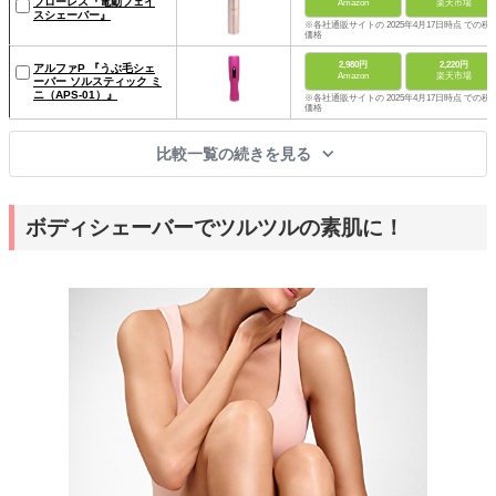
フローレス『電動フェイ
Amazon
楽天市場
スシェーバー』
※各社通販サイトの 2025年4月17日時点 での税
価格
2,980円
2,220円
アルファP 『うぶ毛シェ
Amazon
楽天市場
ーバー ソルスティック ミ
ニ（APS-01）』
※各社通販サイトの 2025年4月17日時点 での税
価格
比較一覧の続きを見る
ボディシェーバーでツルツルの素肌に！