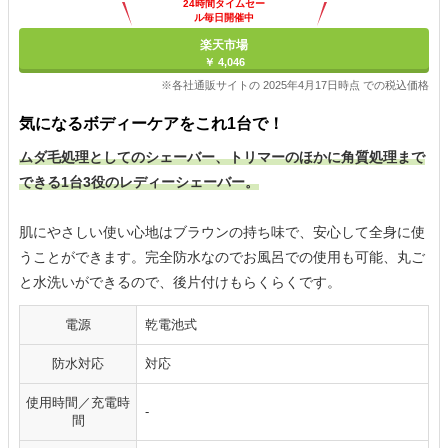
24時間タイムセー
ル毎日開催中
楽天市場
￥ 4,046
※各社通販サイトの 2025年4月17日時点 での税込価格
気になるボディーケアをこれ1台で！
ムダ毛処理としてのシェーバー、トリマーのほかに角質処理まで
できる1台3役のレディーシェーバー。
肌にやさしい使い心地はブラウンの持ち味で、安心して全身に使
うことができます。完全防水なのでお風呂での使用も可能、丸ご
と水洗いができるので、後片付けもらくらくです。
電源
乾電池式
防水対応
対応
使用時間／充電時
-
間