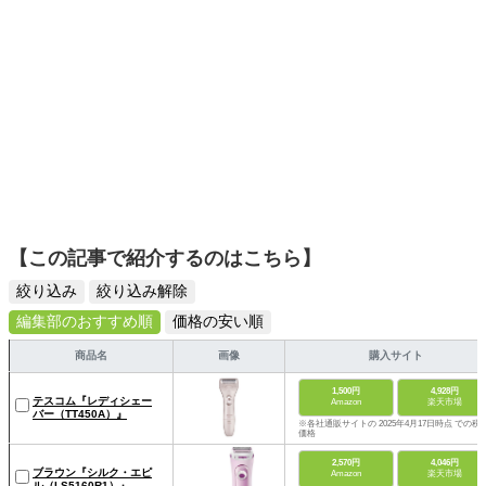
【この記事で紹介するのはこちら】
絞り込み
絞り込み解除
編集部のおすすめ順
価格の安い順
商品名
画像
購入サイト
1,500円
4,928円
テスコム『レディシェー
Amazon
楽天市場
バー（TT450A）』
※各社通販サイトの 2025年4月17日時点 での税
価格
2,570円
4,046円
ブラウン『シルク・エピ
Amazon
楽天市場
ル（LS5160R1）』