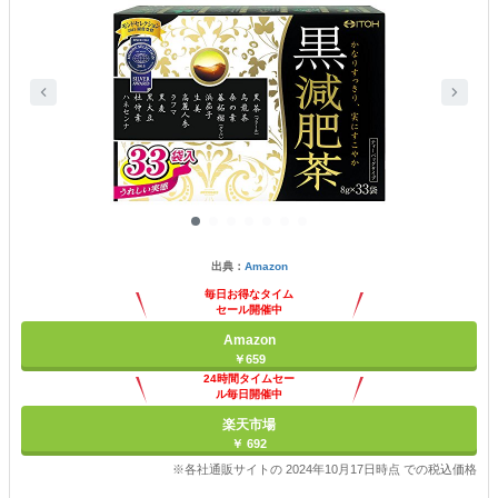
出典：
Amazon
毎日お得なタイム
セール開催中
Amazon
￥659
24時間タイムセー
ル毎日開催中
楽天市場
￥ 692
※各社通販サイトの 2024年10月17日時点 での税込価格