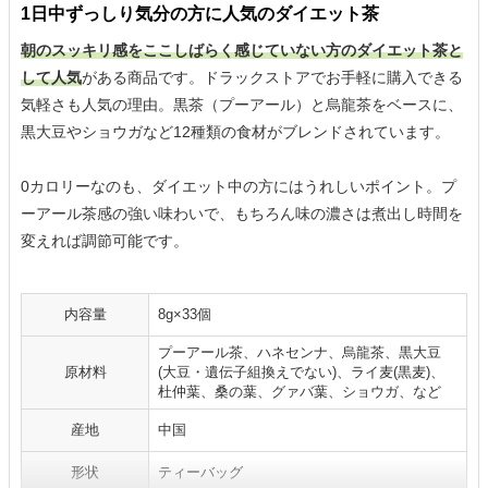
1日中ずっしり気分の方に人気のダイエット茶
朝のスッキリ感をここしばらく感じていない方のダイエット茶と
して人気
がある商品です。ドラックストアでお手軽に購入できる
気軽さも人気の理由。黒茶（プーアール）と烏龍茶をベースに、
黒大豆やショウガなど12種類の食材がブレンドされています。
0カロリーなのも、ダイエット中の方にはうれしいポイント。プ
ーアール茶感の強い味わいで、もちろん味の濃さは煮出し時間を
変えれば調節可能です。
内容量
8g×33個
プーアール茶、ハネセンナ、烏龍茶、黒大豆
原材料
(大豆・遺伝子組換えでない)、ライ麦(黒麦)、
杜仲葉、桑の葉、グァバ葉、ショウガ、など
産地
中国
形状
ティーバッグ