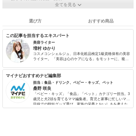
全てを見る
選び方
おすすめ商品
この記事を担当するエキスパート
美容ライター
増村 ゆかり
コスメコンシェルジュ、日本化粧品検定1級資格保有の美容
ライター。 「美容は心のケアになる」をモットーに、複数
のWEBメディアで美容・健康情報を執筆中。コンプレック
スを解消し、チャームポイントをアピールできるコスメ情
報を発信します！
マイナビおすすめナビ編集部
担当：食品・ドリンク、ベビー・キッズ、ペット
桑野 咲良
「ベビー・キッズ」「食品」「ペット」カテゴリー担当。3
歳児と犬2頭を育てるママ編集者。育児と家事に忙しいママ
目線での時短グッズ選び、家族の栄養とおいしさを考えた
食品選び、束の間のリラックスタイムを楽しむためのスイ
ーツ選びに自信あり。鋭い目線で商品を見極め、少しでも
日々の生活が豊かになるものを紹介します。