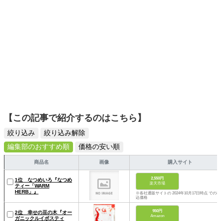
【この記事で紹介するのはこちら】
絞り込み
絞り込み解除
編集部のおすすめ順
価格の安い順
商品名
画像
購入サイト
2,550円
1位 なつめいろ『なつめ
楽天市場
ティー「WARM
HERB」』
※各社通販サイトの 2024年10月17日時点 での税
込価格
950円
2位 幸せの豆の木『オー
Amazon
ガニックルイボスティ