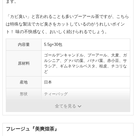
ます。
「カビ臭い」と言われることも多いプーアール茶ですが、こちら
は特殊な製法でカビ臭さをカットしているのがうれしいポイン
ト！ 味の不快感なく、おいしく続けられるでしょう。
内容量
5.5g×30包
ゴールデンキャンドル、プーアール、大麦、ガ
ルシニア、グァバの葉、バナバ葉、赤小豆、サ
原材料
ラシア、ギムネマシルベスタ、桂皮、チコリな
ど
産地
日本
形状
ティーバッグ
ノンカフェイン
-
全てを見る
フレージュ『美爽煌茶』