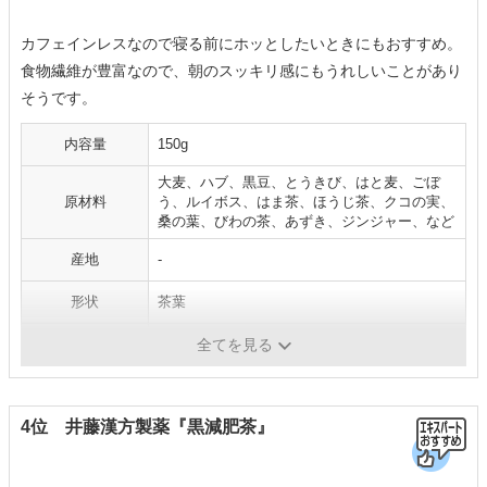
カフェインレスなので寝る前にホッとしたいときにもおすすめ。
食物繊維が豊富なので、朝のスッキリ感にもうれしいことがあり
そうです。
内容量
150g
大麦、ハブ、黒豆、とうきび、はと麦、ごぼ
原材料
う、ルイボス、はま茶、ほうじ茶、クコの実、
桑の葉、びわの茶、あずき、ジンジャー、など
産地
-
形状
茶葉
ノンカフェイン
〇
全てを見る
4位 井藤漢方製薬『黒減肥茶』