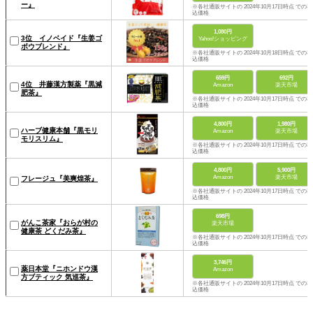
ー』
※各社通販サイトの 2024年10月17日時点 での税
込価格
1,080円
3位 イノベイド『生姜ゴ
Yahoo!ショッピング
ボウブレンド』
※各社通販サイトの 2024年10月18日時点 での税
込価格
659円
692円
4位 井藤漢方製薬『黒減
Amazon
楽天市場
肥茶』
※各社通販サイトの 2024年10月17日時点 での税
込価格
4,800円
1,980円
ハーブ健康本舗『黒モリ
Amazon
楽天市場
モリスリム』
※各社通販サイトの 2024年10月17日時点 での税
込価格
4,800円
5,900円
Amazon
楽天市場
フレージュ『美爽煌茶』
※各社通販サイトの 2024年10月17日時点 での税
込価格
698円
がんこ茶家『おらが村の
楽天市場
健康茶 どくだみ茶』
※各社通販サイトの 2024年10月17日時点 での税
込価格
3,746円
薬日本堂『ニホンドウ漢
Amazon
方ブティック 気巡茶』
※各社通販サイトの 2024年10月17日時点 での税
込価格