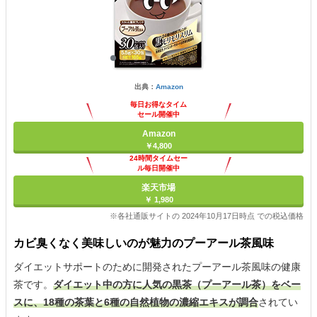
出典：
Amazon
毎日お得なタイム
セール開催中
Amazon
￥4,800
24時間タイムセー
ル毎日開催中
楽天市場
￥ 1,980
※各社通販サイトの 2024年10月17日時点 での税込価格
カビ臭くなく美味しいのが魅力のプーアール茶風味
ダイエットサポートのために開発されたプーアール茶風味の健康
茶です。
ダイエット中の方に人気の黒茶（プーアール茶）をベー
スに、18種の茶葉と6種の自然植物の濃縮エキスが調合
されてい