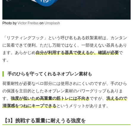
Photo by
Victor Freitas
on
Unsplash
「リフティングフック」という呼び名もある鉄製素材は、カンタン
に装着できて便利。ただし万能ではなく、一部使えない器具もあり
ます。あらかじめ
自分が利用する器具で使えるか、確認が必要
で
す。
手のひらを守ってくれるネオプレン素材も
荷重耐性が必要なベロ部分には使用されにくいのですが、手のひら
の保護を主目的としたネオプレン素材のパワーグリップもありま
す。
強度が低いため高重量の筋トレには不向き
ですが、
洗えるので
清潔感をつねにキープできる
というメリットがあります。
【3】挑戦する重量に耐えうる強度を