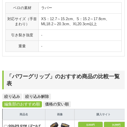
ベロの素材
ラバー
対応サイズ（手首
XS：12.7～15.2cm、S：15.2～17.8cm、
まわり）
ML18.2～20.3cm、XL20.3cm以上
引き裂き強度
‐
重量
‐
「パワーグリップ」のおすすめ商品の比較一覧
表
絞り込み
絞り込み解除
編集部のおすすめ順
価格の安い順
商品名
画像
購入サイト
12,810円
14,300円
GOLD'S GYM（ゴールド