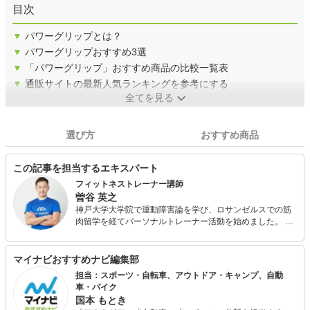
目次
▼
パワーグリップとは？
▼
パワーグリップおすすめ3選
▼
「パワーグリップ」おすすめ商品の比較一覧表
▼
通販サイトの最新人気ランキングを参考にする
全てを見る
選び方
おすすめ商品
この記事を担当するエキスパート
フィットネストレーナー講師
曽谷 英之
神戸大学大学院で運動障害論を学び、ロサンゼルスでの筋
肉留学を経てパーソナルトレーナー活動を始めました。 ロ
ジカルで分かりやすい指導がトレーニング初心者の方にご
好評をいただき、パーソナルトレーニングマッチングサイ
ト 「MY TRAINERS(マイトレーナーズ)」の2018年度人気
マイナビおすすめナビ編集部
No.1トレーナーになりました。 現在は、フィットネストレ
担当：スポーツ・自転車、アウトドア・キャンプ、自動
ーナーを「一家に一台」提供するために、トレーナースク
車・バイク
ール「MY TRAINERSアカデミー」の講師を担当していま
国本 もとき
す。