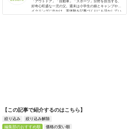
「アウトドア」「自動車」「スポーツ」分野を担当する、
好奇心旺盛な一児の父。週末は小学生の娘とキャンプやサ
イクリングに出かけ、実体験を記事づくりにも活かしてい
ます。読者の「知りたい」を分かりやすく届けることをモ
ットーに、信頼できるコンテンツ制作に努めています。
【この記事で紹介するのはこちら】
絞り込み
絞り込み解除
編集部のおすすめ順
価格の安い順