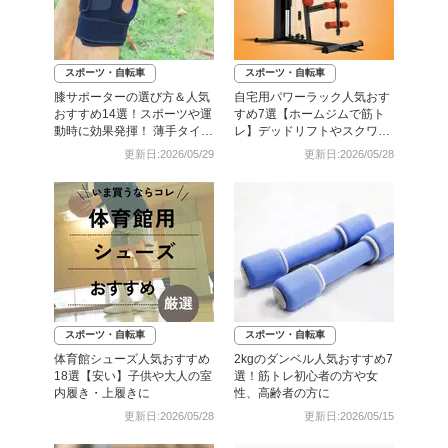
スポーツ・自転車
スポーツ・自転車
膝サポーターの選び方＆人気
自宅用パワーラック人気おす
おすすめ14選！スポーツや運
すめ7選【ホームジムで筋ト
動時に効果発揮！ 薄手タイプ
レ】デッドリフトやスクワッ
も
トに
更新日:2026/05/29
更新日:2026/05/28
スポーツ・自転車
スポーツ・自転車
体育館シューズ人気おすすめ
2kgのダンベル人気おすすめ7
18選【安い】子供や大人の室
選！筋トレ初心者の方や女
内履き・上履きに
性、高齢者の方に
更新日:2026/05/28
更新日:2026/05/15