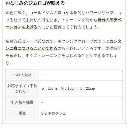
おなじみのジムロゴが映える
金色に輝く、ゴールドジムのロゴが印象的なパワーグリップ。つ
けるだけでまわりの目をひき、トレーニング前から
自分のモチベ
ーションを上げる
のにひと役買ってくれるでしょう。
装着方式はテープ式なので、ボクシンググローブのように
カンタ
ンに身につけることができる
のもうれしいところです。準備時間
を短縮し、すぐにトレーニングをはじめることができるでしょ
う。
ベロの素材
-
対応サイズ（手首
S：16cm、M：18cm、L：21cm
まわり）
引き裂き強度
-
重量
0.2 キログラム