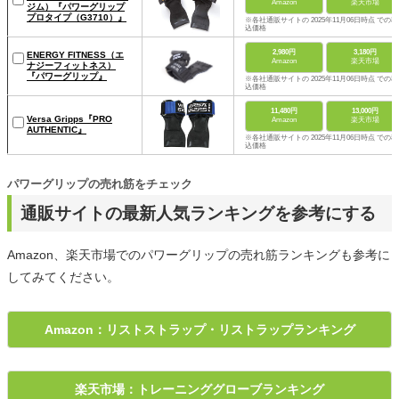
Amazon
楽天市場
ジム）『パワーグリップ
プロタイプ（G3710）』
※各社通販サイトの 2025年11月06日時点 での税
込価格
2,980円
3,180円
ENERGY FITNESS（エ
Amazon
楽天市場
ナジーフィットネス）
『パワーグリップ』
※各社通販サイトの 2025年11月06日時点 での税
込価格
11,480円
13,000円
Versa Gripps『PRO
Amazon
楽天市場
AUTHENTIC』
※各社通販サイトの 2025年11月06日時点 での税
込価格
パワーグリップの売れ筋をチェック
通販サイトの最新人気ランキングを参考にする
Amazon、楽天市場でのパワーグリップの売れ筋ランキングも参考に
してみてください。
Amazon：リストストラップ・リストラップランキング
楽天市場：トレーニンググローブランキング