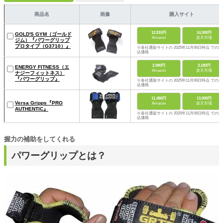
商品名
画像
購入サイト
12,810円
14,300円
GOLD'S GYM（ゴールド
Amazon
楽天市場
ジム）『パワーグリップ
プロタイプ（G3710）』
※各社通販サイトの 2025年11月06日時点 での税
込価格
2,980円
3,180円
ENERGY FITNESS（エ
Amazon
楽天市場
ナジーフィットネス）
『パワーグリップ』
※各社通販サイトの 2025年11月06日時点 での税
込価格
11,480円
13,000円
Versa Gripps『PRO
Amazon
楽天市場
AUTHENTIC』
※各社通販サイトの 2025年11月06日時点 での税
込価格
握力の補助をしてくれる
パワーグリップとは？