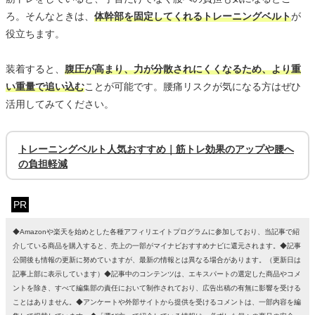
ろ。そんなときは、
体幹部を固定してくれるトレーニングベルト
が
役立ちます。
装着すると、
腹圧が高まり、力が分散されにくくなるため、より重
い重量で追い込む
ことが可能です。腰痛リスクが気になる方はぜひ
活用してみてください。
トレーニングベルト人気おすすめ｜筋トレ効果のアップや腰へ
の負担軽減
PR
◆Amazonや楽天を始めとした各種アフィリエイトプログラムに参加しており、当記事で紹
介している商品を購入すると、売上の一部がマイナビおすすめナビに還元されます。◆記事
公開後も情報の更新に努めていますが、最新の情報とは異なる場合があります。（更新日は
記事上部に表示しています）◆記事中のコンテンツは、エキスパートの選定した商品やコメ
ントを除き、すべて編集部の責任において制作されており、広告出稿の有無に影響を受ける
ことはありません。◆アンケートや外部サイトから提供を受けるコメントは、一部内容を編