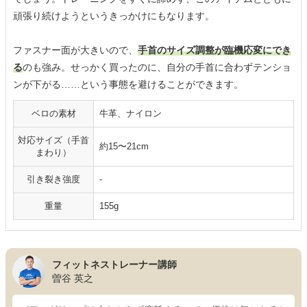
頑張り続けようというきっかけにもなります。
ファスナー面が大きいので、
手首のサイズ調整が臨機応変にでき
る
のも強み。せっかく買ったのに、自分の手首に合わずテンショ
ンが下がる……という事態を避けることができます。
ベロの素材
牛革、ナイロン
対応サイズ（手首
約15〜21cm
まわり）
引き裂き強度
-
重量
155g
フィットネストレーナー講師
曽谷 英之