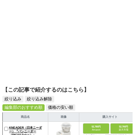
スタイリッシュで使いやすい家電や、みんなで楽しめるゲ
ームを発信していきます！
【この記事で紹介するのはこちら】
絞り込み
絞り込み解除
編集部のおすすめ順
価格の安い順
商品名
画像
購入サイト
52,780円
52,760円
KNEADER（日本ニーダ
Amazon
楽天市場
ー）『パンニーダー
（PK1012plus）』