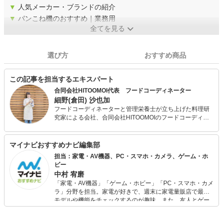
▼
人気メーカー・ブランドの紹介
▼
パンこね機のおすすめ｜業務用
全てを見る
選び方
おすすめ商品
この記事を担当するエキスパート
合同会社HITOOMOI代表 フードコーディネーター
細野(倉田) 沙也加
フードコーディネーターと管理栄養士が立ち上げた料理研
究家による会社、合同会社HITOOMOIのフードコーディネ
ーターです。 大切な人のために手作りの料理を振る舞うシ
ーンを作ることで、 生きててよかったと思える社会の実現
を目指しています。 主にレシピの開発、記事執筆、栄養計
マイナビおすすめナビ編集部
算、商品開発、食・健康に関するコンサルティングを行っ
担当：家電・AV機器、PC・スマホ・カメラ、ゲーム・ホ
ています。SNSで手作り料理を発信中。
ビー
中村 宥磨
「家電・AV機器」「ゲーム・ホビー」「PC・スマホ・カメ
ラ」分野を担当。家電が好きで、週末に家電量販店で最新
モデルや機能をチェックするのが趣味。また、友人とゲー
ムを楽しみながら、新作タイトルやイベント情報もいち早
くキャッチ。記事を通して、生活の質を底上げしてくれる