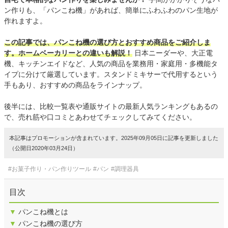
ン作りも、「パンこね機」があれば、簡単にふわふわのパン生地が
作れますよ。
この記事では、パンこね機の選び方とおすすめ商品をご紹介しま
す。ホームベーカリーとの違いも解説！
日本ニーダーや、大正電
機、キッチンエイドなど、人気の商品を業務用・家庭用・多機能タ
イプに分けて厳選しています。スタンドミキサーで代用するという
手もあり、おすすめの商品をラインナップ。
後半には、比較一覧表や通販サイトの最新人気ランキングもあるの
で、売れ筋や口コミとあわせてチェックしてみてください。
本記事はプロモーションが含まれています。2025年09月05日に記事を更新しました
（公開日2020年03月24日）
#お菓子作り・パン作りツール
#パン
#調理器具
目次
▼
パンこね機とは
▼
パンこね機の選び方