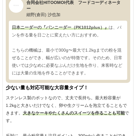
合同会社HITOOMOI代表 フードコーディネータ
ー
細野(倉田) 沙也加
日本ニーダーの『パンニーダー（PK1012plus）』
は、パ
ンを作る量を日ごとに変えたい方におすすめ。
こちらの機械は、最小で300g〜最大で1.2kgまでの粉を混
ぜることができ、幅が広いのが特徴です。そのため、日常
使いでは少なめに必要なぶんだけ生地を作り、来客時など
には大量の生地を作ることができます。
少ない量も対応可能な大容量タイプ！
ステンレス製のポットなので、丈夫で長持ち。最大粉容量が
1.2kgと大きいだけでなく、卵や生クリームを泡立てることもで
きます。
大きなケーキやたくさんのスイーツを作ることも可能
で
す。
反対に、最小粉容量も注目ポイント。300gから作ることができ、