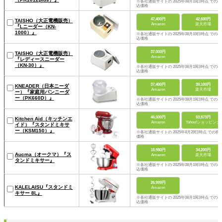
※各社通販サイトの 2025年08月19日時点 での税
込価格
47,400円
42,600円
TAISHO（大正電機販売）
Amazon
楽天市場
『Lニーダー（KN-
1000）』
※各社通販サイトの 2025年08月19日時点 での税
込価格
37,000円
TAISHO（大正電機販売）
Amazon
『レディースニーダー
（KN-30）』
※各社通販サイトの 2025年08月19日時点 での税
込価格
37,400円
39,100円
KNEADER（日本ニーダ
Amazon
楽天市場
ー）『家庭用パンニーダ
ー（PK660D）』
※各社通販サイトの 2025年08月19日時点 での税
込価格
46,500円
53,873円
Kitchen Aid（キッチンエ
Amazon
Yahoo!ショッピング
イド）『スタンドミキサ
ー（KSM150）』
※各社通販サイトの 2025年8月29日時点 での税
価格
18,980円
34,200円
Aucma（オークマ）『ス
Amazon
楽天市場
タンドミキサー』
※各社通販サイトの 2025年08月19日時点 での税
込価格
26,999円
KALELAISU『スタンドミ
Amazon
キサー 8L』
※各社通販サイトの 2025年08月19日時点 での税
込価格