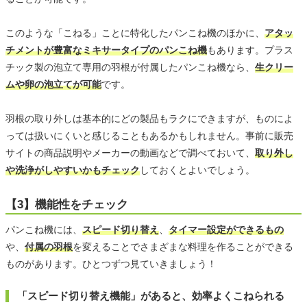
このような「こねる」ことに特化したパンこね機のほかに、
アタッ
チメントが豊富なミキサータイプのパンこね機
もあります。プラス
チック製の泡立て専用の羽根が付属したパンこね機なら、
生クリー
ムや卵の泡立てが可能
です。
羽根の取り外しは基本的にどの製品もラクにできますが、ものによ
っては扱いにくいと感じることもあるかもしれません。事前に販売
サイトの商品説明やメーカーの動画などで調べておいて、
取り外し
や洗浄がしやすいかもチェック
しておくとよいでしょう。
【3】機能性をチェック
パンこね機には、
スピード切り替え
、
タイマー設定ができるもの
や、
付属の羽根
を変えることでさまざまな料理を作ることができる
ものがあります。ひとつずつ見ていきましょう！
「スピード切り替え機能」があると、効率よくこねられる