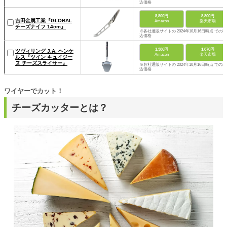
込価格
8,800円
8,800円
吉田金属工業『GLOBAL
Amazon
楽天市場
チーズナイフ 14cm』
※各社通販サイトの 2024年10月16日時点 での税
込価格
1,386円
1,870円
ツヴィリング J.A. ヘンケ
Amazon
楽天市場
ルス『ツイン キュイジー
ヌ チーズスライサー』
※各社通販サイトの 2024年10月16日時点 での税
込価格
ワイヤーでカット！
チーズカッターとは？