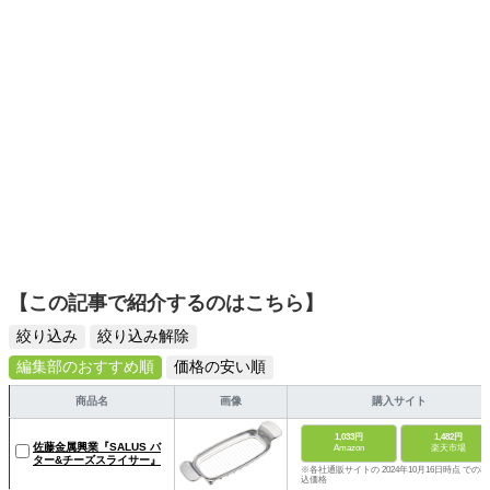
【この記事で紹介するのはこちら】
絞り込み
絞り込み解除
編集部のおすすめ順
価格の安い順
商品名
画像
購入サイト
1,033円
1,482円
佐藤金属興業『SALUS バ
Amazon
楽天市場
ター&チーズスライサー』
※各社通販サイトの 2024年10月16日時点 での税
込価格