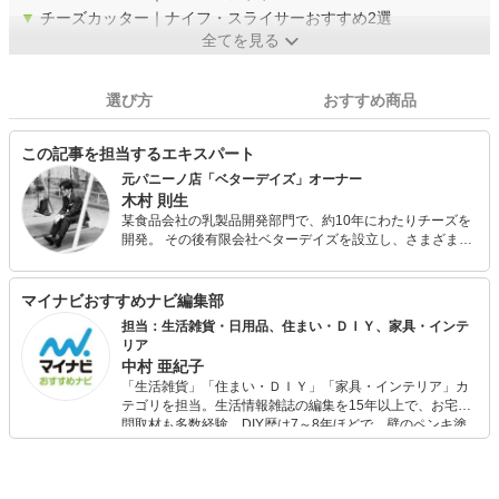
▼
チーズカッター｜ナイフ・スライサーおすすめ2選
全てを見る
選び方
おすすめ商品
この記事を担当するエキスパート
元パニーノ店「ベターデイズ」オーナー
木村 則生
某食品会社の乳製品開発部門で、約10年にわたりチーズを
開発。 その後有限会社ベターデイズを設立し、さまざまな
チーズをふんだんに使ったパニーノと、エスプレッソ、ワ
インを販売する「ベターデイズ」をオープン。 約10年間営
業するも、ファンに惜しまれつつ閉店。 共同レシピ集2冊
マイナビおすすめナビ編集部
（「サンドイッチノート」柴田書店、「サンドイッチバリ
担当：生活雑貨・日用品、住まい・ＤＩＹ、家具・インテ
エーションブック」誠文堂新光社）、チーズ本1冊（「プロ
リア
フェッショナルチーズ読本」誠文堂新光社）を出していま
中村 亜紀子
す。
「生活雑貨」「住まい・ＤＩＹ」「家具・インテリア」カ
テゴリを担当。生活情報雑誌の編集を15年以上で、お宅訪
問取材も多数経験。DIY歴は7～8年ほどで、壁のペンキ塗
りや壁紙チェンジなどもチャレンジ済み。初心者でもモノ
選びがしやすい記事をお届けします！