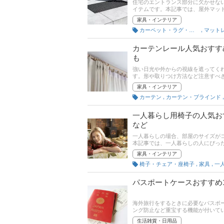
住宅のエントランス部分に欠かせな
イテムです。本記事では、屋外マッ
ランキングもありますので、売れ筋
家具・インテリア
,
カーペット・ラグ・マット
マット
カーテンレール人気おすす
も
強い日光や外からの視線を遮ってく
す。形や取りつけ方法など注意すべ
事では、カーテンレールと選び方と
家具・インテリア
り・伸縮式の商品、シングル・ダブ
,
カーテン
カーテン・ブラインド
いね。
一人暮らし用椅子の人気お
など
一人暮らしの場合、部屋のサイズが
本記事では、一人暮らしの人にぴっ
や、リラックスして読書が楽しめる
家具・インテリア
た。ぜひチェックしてみてください
,
,
椅子・チェア・座椅子
家具
一
パスポートケースおすすめ
海外旅行をするときに必要なパスポ
ング防止など重宝する機能が付いて
ます。この記事では、整理収納のプ
生活雑貨・日用品