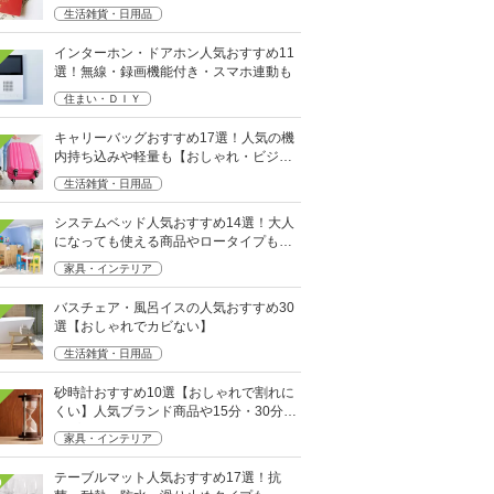
など
生活雑貨・日用品
インターホン・ドアホン人気おすすめ11
選！無線・録画機能付き・スマホ連動も
住まい・ＤＩＹ
キャリーバッグおすすめ17選！人気の機
内持ち込みや軽量も【おしゃれ・ビジネ
ス用】
生活雑貨・日用品
システムベッド人気おすすめ14選！大人
になっても使える商品やロータイプも紹
介
家具・インテリア
バスチェア・風呂イスの人気おすすめ30
選【おしゃれでカビない】
生活雑貨・日用品
砂時計おすすめ10選【おしゃれで割れに
くい】人気ブランド商品や15分・30分タ
イプも
家具・インテリア
テーブルマット人気おすすめ17選！抗
0