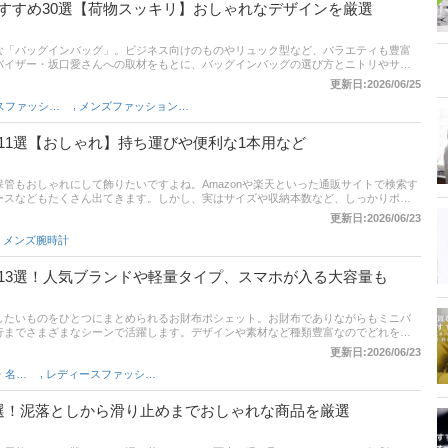
すすめ30選【荷物スッキリ】おしゃれなデザインを厳選
な「バッグインバッグ」。ビジネス向けのものやリュック型など、バラエティも豊富
バイザー・坂口愛さんへの取材をもとに、バッグインバッグの選び方とニトリやサン
ご紹介。おしゃれなデザインや、ポケットが多い機能的な商品など使いやすいものを
更新日:2026/06/25
比較一覧表や通販サイトの最新人気ランキングもあるので、売れ筋や口コミとあわせ
,
レディースファッション雑貨
メンズファッション雑貨・小物
11選【おしゃれ】持ち運びや便利な1本用など
管もおしゃれにして飾りたいですよね。Amazonや楽天といった通販サイトで検索す
ースなどもたくさん出てきます。しかし、実はサイズや収納本数など、しっかりポイ
飾れない、使い勝手が悪い、ということにもなりかねません。本記事では、これから
更新日:2026/06/23
いる方に向け、どんな種類があるのか、選び方はあるのか、おすすめ商品はどれか、
,
メンズ腕時計
します。本記事を読めば、基本的な機能や目的に応じた選び方、自分が求める商品が
。ぜひ参考にしてくださいね。
13選！人気ブランドや軽量タイプ、スマホが入る大容量も
したいものをひとつにまとめられるお財布ポシェット。お財布でありながらもミニバ
行までさまざまなシーンで活躍します。デザインや素材など種類豊富なのでどれを選
に向けて、この記事では、おしゃれで機能的な使いやすいお財布ポシェットの選び方と
更新日:2026/06/23
チ、ダコタなどレディース人気ブランドの製品や、持ち運びやすい軽量タイプ、大型
,
レディース財布・名刺入れ
レディースファッション雑貨
アップ。後半には、比較一覧表や通販サイトの最新人気ランキングもあるので、売れ
みてください。
選！泥落としから滑り止めまでおしゃれな商品を厳選