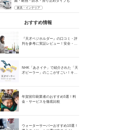
菌・耐熱・防水・滑り止めタイプも
家具・インテリア
おすすめ情報
『天才ベジホルダー』の口コミ・評
判を参考に実証レビュー！安全・時
短の調理サポートアイテム！
NHK「あさイチ」で紹介された「天
才ピーラー」のここがすごい！キャ
ベツがほわほわ4枚刃ピーラーの魅
力に迫る！
年賀状印刷業者のおすすめ5選！料
金・サービスを徹底比較
ウォーターサーバーおすすめ10選！