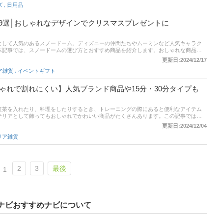
,
ズ
日用品
。このほか、ユーザーが選ぶイチオシ商品や、通販サイトの最新人気ランキングもあ
チェックしてみてください。
9選│おしゃれなデザインでクリスマスプレゼントに
として人気のあるスノードーム。ディズニーの仲間たちやムーミンなど人気キャラク
本記事では、スノードームの選び方とおすすめ商品を紹介します。おしゃれな商品や
半には、比較一覧表や通販サイトの最新人気ランキングもあるので、売れ筋や口コミ
更新日:2024/12/17
い。
,
ア雑貨
イベントギフト
ゃれで割れにくい】人気ブランド商品や15分・30分タイプも
紅茶を入れたり、料理をしたりするとき、トレーニングの際にあると便利なアイテム
テリアとして飾ってもおしゃれでかわいい商品がたくさんあります。この記事では、
紹介。子供におすすめの割れにくい商品や、人気ブランド商品、1分・3分の短時間か
更新日:2024/12/04
まで幅広く厳選しています。ぜひ、チェックしてみてくださいね。
リア雑貨
2
3
最後
1
ナビおすすめナビについて