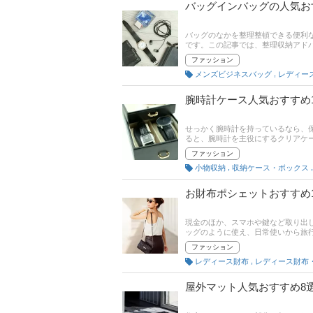
バッグインバッグの人気お
バッグのなかを整理整頓できる便利
です。この記事では、整理収納アド
ワダイレクトなどのおすすめ商品を
ファッション
ピックアップしました。後半には、
,
メンズビジネスバッグ
てチェックしてみてください。
腕時計ケース人気おすすめ
せっかく腕時計を持っているなら、保
ると、腕時計を主役にするクリアケ
ントを抑えておかないと、腕時計を
ファッション
腕時計ケースを購入しようと考えて
,
小物収納
収納ケース・ボックス
など、初心者向けに詳しく解説いた
どれなのかを見つけられるはずです
お財布ポシェットおすすめ
現金のほか、スマホや鍵など取り出
ッグのように使え、日常使いから旅
べばいいか分からない！ という方
ファッション
おすすめ商品を紹介。フルラやコー
,
レディース財布
スマホも入る大容量タイプもピック
筋や口コミとあわせてチェックして
屋外マット人気おすすめ8