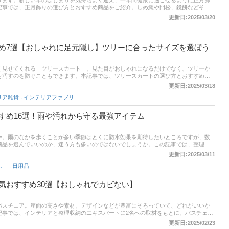
ります。新しい年のはじまりを気持ちよく迎え、一年間健康に過ごせるように正月飾
記事では、正月飾りの選び方とおすすめ商品をご紹介。しめ縄や門松、鏡餅などそれ
事後半では飾るタイミングや処分方法についても説明しています。ぜひ参考にしてみ
更新日:2025/03/20
め7選【おしゃれに足元隠し】ツリーに合ったサイズを選ぼう
く見せてくれる「ツリースカート」。見た目がおしゃれになるだけでなく、ツリーか
を汚すのを防ぐこともできます。本記事では、ツリースカートの選び方とおすすめ商
や、さまざまなサイズ、人気のニット素材や高級感のあるベロア素材などをピックア
更新日:2025/03/18
ださいね。後半には、比較一覧表や通販サイトの最新人気ランキングもあるので、売
,
リア雑貨
インテリアファブリック
てみてください。
すめ16選！雨や汚れから守る最強アイテム
ー。雨のなかを歩くことが多い季節はとくに防水効果を期待したいところですが、数
商品を選んでいいのか、迷う方も多いのではないでしょうか。この記事では、整理収
ィネーターの坂口 愛さんへの取材をもとに、防水スプレーの選び方とおすすめ商品、
更新日:2025/03/11
聞きしました。記事後半には各通販サイトの人気ランキングも。売れ筋や口コミをチ
,
用品（靴用）
日用品
見つける参考にしてください。
気おすすめ30選【おしゃれでカビない】
バスチェア。座面の高さや素材、デザインなどが豊富にそろっていて、どれがいいか
記事では、インテリアと整理収納のエキスパートに2名への取材をもとに、バスチェ
品を紹介。●カビや水垢、石鹸カスの掃除がしやすい「アクリル製」●安い値段で買え
更新日:2025/02/23
」●高齢者の介護にも使いやすい「4本脚型」●ニトリ、山崎実業、リッチェルなど人気