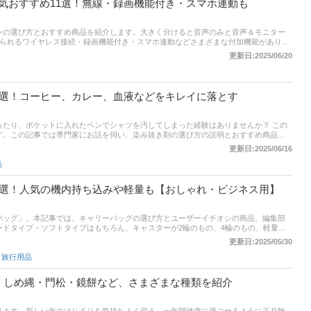
気おすすめ11選！無線・録画機能付き・スマホ連動も
ンの選び方とおすすめ商品を紹介します。大きく分けると音声のみと音声＆モニター
けられるワイヤレス接続・録画機能付き・スマホ連動などさまざまな付加機能がありま
気メーカーの後付けできる製品をピックアップしているのでご参考に！ 後半には、比
更新日:2025/06/20
ンキングもあるので、売れ筋や口コミとあわせてチェックしてみてください。
4選！コーヒー、カレー、血液などをキレイに落とす
ったり、ポケットに入れたペンでシャツを汚してしまった経験はありませんか？ この
す。この記事では専門家にお話を伺い、染み抜き剤の選び方の説明とおすすめ商品を
プから、携帯に便利なペンタイプまで幅広くピックアップ。さらに、上手な落とし方
更新日:2025/06/16
にあるもので代用できる裏技も解説します。記事の最後には、各通販サイトの最新人
品
ミや売れ筋をチェックして自分の使い方にあう染み抜きを見つけてくださいね。
7選！人気の機内持ち込みや軽量も【おしゃれ・ビジネス用】
バッグ」。本記事では、キャリーバッグの選び方とユーザーイチオシの商品、編集部
ードタイプ・ソフトタイプはもちろん、キャスターが2輪のもの、4輪のもの、軽量タ
グや、背負えるタイプのキャリーケースなど多彩に厳選しています。また、記事後半
更新日:2025/05/30
バッグの捨て方などもご紹介。さらにamazonなど通販サイトの最新人気ランキング
,
旅行用品
もあわせてチェックしてみてくださいね。
！しめ縄・門松・鏡餅など、さまざまな種類を紹介