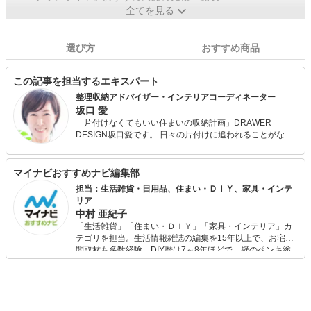
全てを見る
選び方
おすすめ商品
この記事を担当するエキスパート
整理収納アドバイザー・インテリアコーディネーター
坂口 愛
「片付けなくてもいい住まいの収納計画」DRAWER
DESIGN坂口愛です。 日々の片付けに追われることがない
住まいと暮らしのアイデアを探求し「幸せな笑顔・夢の実
現」をコンセプトに独自のロジックによる「必ず片付く数
の法則」「片づけなくてもいい住まいの収納計画」を提
マイナビおすすめナビ編集部
案。保有資格は整理収納アドバイザー・インテリアコーデ
担当：生活雑貨・日用品、住まい・ＤＩＹ、家具・インテ
ィネーター・ライフスタイルプランナーを保有。 住まい
リア
づくりと経験を活かした暮らしに彩を与えるエッセンスを
中村 亜紀子
お伝えしています。セミナー講演、収納モデルルーム設計
「生活雑貨」「住まい・ＤＩＹ」「家具・インテリア」カ
など、全国にて活動中。
テゴリを担当。生活情報雑誌の編集を15年以上で、お宅訪
問取材も多数経験。DIY歴は7～8年ほどで、壁のペンキ塗
りや壁紙チェンジなどもチャレンジ済み。初心者でもモノ
選びがしやすい記事をお届けします！