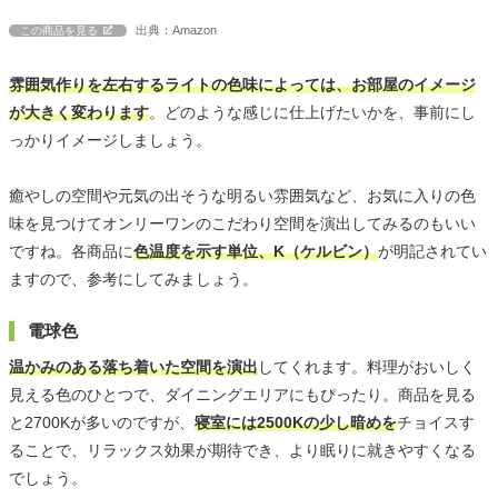
出典：Amazon
この商品を見る
雰囲気作りを左右するライトの色味によっては、お部屋のイメージ
が大きく変わります
。どのような感じに仕上げたいかを、事前にし
っかりイメージしましょう。
癒やしの空間や元気の出そうな明るい雰囲気など、お気に入りの色
味を見つけてオンリーワンのこだわり空間を演出してみるのもいい
ですね。各商品に
色温度を示す単位、K（ケルビン）
が明記されてい
ますので、参考にしてみましょう。
電球色
温かみのある落ち着いた空間を演出
してくれます。料理がおいしく
見える色のひとつで、ダイニングエリアにもぴったり。商品を見る
と2700Kが多いのですが、
寝室には2500Kの少し暗めを
チョイスす
ることで、リラックス効果が期待でき、より眠りに就きやすくなる
でしょう。