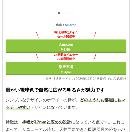
出典：
Amazon
毎日お得なタイム
セール開催中
Amazon
￥2,564
24時間タイムセー
ル毎日開催中
楽天市場
￥ 3,876
※各社通販サイトの 2024年11月24日時点 での税込価格
温かい電球色で自然に広がる明るさが魅力です
シンプルなデザインのホワイトの枠が、
どのようなお部屋にもマ
ッチしやすい
デザインになっています。
特徴は、
枠幅が17mmと広めの設計
になっている点です。これに
よって、リニューアル時も、天井面にできた既設器具の跡をカバ