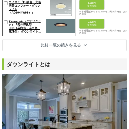
コイズミ『Fit調色・光色
5,960円
切替コンフォートダウン
楽天市場
ライト
※各社通販サイトの 2024年11月26日時点 での税
（AD1044W99）』
込価格
Panasonic（パナソニッ
7,370円
ク）『天井埋込型
楽天市場
LED（昼白色・温白色・
※各社通販サイトの 2024年11月24日時点 での税
電球色） ダウンライト
込価格
（LGB78051 LQ1）』
比較一覧の続きを見る
ダウンライトとは