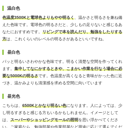
温白色
色温度3500Kと電球色よりもやや明るく
、温かさと明るさを兼ね備
えた色味です。電球色の明るさだと、少しもの足りないと感じるあ
なたにおすすめです。
リビングで本を読んだり、勉強をしたりする
方
は、これくらいのレベルの明るさがあるといいですね。
昼白色
パッと明るいさわやかな色味です。明るく清楚な空間を作ってくれ
ます。
集中してなにかするときや、こまかい作業を行なう場合に必
要な5000Kの明るさ
です。色温度が高くなると青味がかった色に近
づき、温かみよりも清潔感を求める空間に向いています
昼光色
こちらは、
6500Kとかなり明るい色
になります。人によっては、少
し明るすぎると感じる方もいるかもしれません。イメージとして
は、
スーパーやショッピングモールの照明
を思い浮かべてくださ
い。ご家庭なら、勉強部屋や作業部屋など用途に応じて選んでくだ