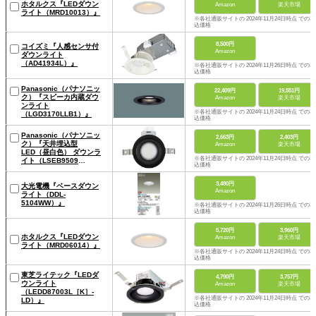
ホタルクス『LEDダウン
Amazon
楽天市場
ライト（MRD10013）』
※各社通販サイトの 2024年11月24日時点 での税
込価格
8,500円
コイズミ『人感センサ付
Amazon
ダウンライト
（AD41934L）』
※各社通販サイトの 2024年11月26日時点 での税
込価格
Panasonic（パナソニッ
22,409円
19,551円
ク）『スピーカ内蔵ダウ
Amazon
楽天市場
ンライト
※各社通販サイトの 2024年11月24日時点 での税
（LGD3170LLB1）』
込価格
Panasonic（パナソニッ
2,663円
2,403円
ク）『天井埋込型
Amazon
楽天市場
LED（昼白色） ダウンラ
※各社通販サイトの 2024年11月24日時点 での税
イト（LSEB9509
込価格
LE1）』
3,480円
大光電機『ベースダウン
Amazon
ライト（DDL-
5104WW）』
※各社通販サイトの 2024年11月26日時点 での税
込価格
5,720円
3,960円
ホタルクス『LEDダウン
Amazon
楽天市場
ライト（MRD06014）』
※各社通販サイトの 2024年11月24日時点 での税
込価格
東芝ライテック『LEDダ
4,790円
3,757円
ウンライト
Amazon
楽天市場
（LEDD87003L［K］-
※各社通販サイトの 2024年11月24日時点 での税
LD）』
込価格