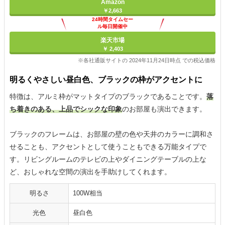
Amazon
￥2,663
24時間タイムセー
ル毎日開催中
楽天市場
￥ 2,403
※各社通販サイトの 2024年11月24日時点 での税込価格
明るくやさしい昼白色、ブラックの枠がアクセントに
特徴は、アルミ枠がマットタイプのブラックであることです。
落
ち着きのある、上品でシックな印象
のお部屋も演出できます。
ブラックのフレームは、お部屋の壁の色や天井のカラーに調和さ
せることも、アクセントとして使うこともできる万能タイプで
す。リビングルームのテレビの上やダイニングテーブルの上な
ど、おしゃれな空間の演出を手助けしてくれます。
明るさ
100W相当
光色
昼白色