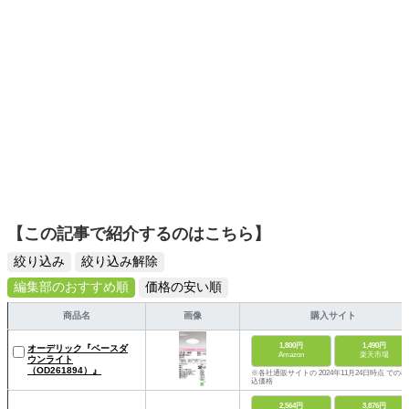
【この記事で紹介するのはこちら】
絞り込み
絞り込み解除
編集部のおすすめ順
価格の安い順
商品名
画像
購入サイト
1,800円
1,490円
オーデリック『ベースダ
Amazon
楽天市場
ウンライト
（OD261894）』
※各社通販サイトの 2024年11月24日時点 での税
込価格
2,564円
3,876円