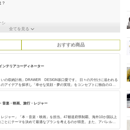
は？
オシ
全てを見る
おすすめ商品
インテリアコーディネーター
画」DRAWER DESIGN坂口愛です。 日々の片付けに追われる
しのアイデアを探求し「幸せな笑顔・夢の実現」をコンセプトに独自のロジ
数の法則」「片づけなくてもいい住まいの収納計画」を提案。保有資格は整
ンテリアコーディネーター・ライフスタイルプランナーを保有。 住まいづ
らしに彩を与えるエッセンスをお伝えしています。セミナー講演、収納モデ
・音楽・映画、旅行・レジャー
にて活動中。
レジャー」「本・音楽・映画」を担当。47都道府県制覇、海外10か国以上
旅ごとにテーマを決めて最適なプランを考えるのが得意。また、アパレルシ
り。誰でも手軽に楽しめるプチプラとトレンドを取り入れたコーディネート