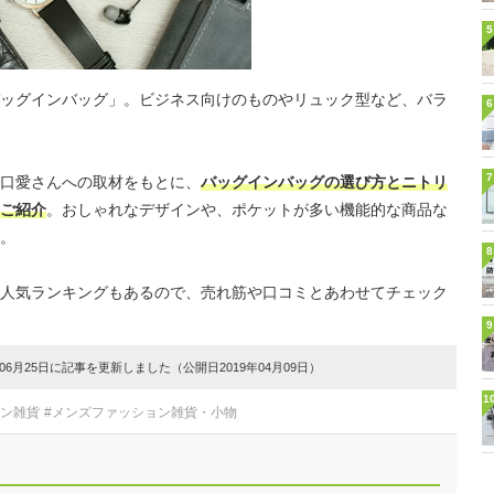
5
ッグインバッグ」。ビジネス向けのものやリュック型など、バラ
6
7
口愛さんへの取材をもとに、
バッグインバッグの選び方とニトリ
ご紹介
。おしゃれなデザインや、ポケットが多い機能的な商品な
。
8
人気ランキングもあるので、売れ筋や口コミとあわせてチェック
9
6月25日に記事を更新しました（公開日2019年04月09日）
1
ョン雑貨
#メンズファッション雑貨・小物