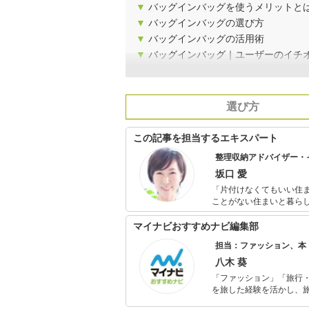
▼
バッグインバッグを使うメリットと
▼
バッグインバッグの選び方
▼
バッグインバッグの活用術
▼
バッグインバッグ｜ユーザーのイチ
選び方
この記事を担当するエキスパート
整理収納アドバイザー・
坂口 愛
「片付けなくてもいい住まいの収納計
ことがない住まいと暮ら
ックによる「必ず片付く
理収納アドバイザー・イ
マイナビおすすめナビ編集部
くりと経験を活かした暮
担当：ファッション、本
ルルーム設計など、全国
八木 葵
「ファッション」「旅行・
を旅した経験を活かし、
ョップでの販売経験もあ