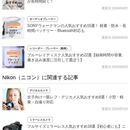
が長時間続く！
更新日:2026/04/22
オーディオプレーヤー
SONYウォークマンの人気おすすめ15選！ 軽量・防水・長
時間バッテリー・Bluetooth対応も
更新日:2026/04/20
レコーダー・プレーヤー（動画）
ブルーレイディスク人気おすすめ22選【録画時間や容量、
書き込み速度に注目して選ぼう】
更新日:2026/04/20
Nikon（ニコン）に関連する記事
デジタルカメラ
女子向け一眼レフ・デジカメ人気おすすめ8選！小型・軽
量・自撮り対応
更新日:2025/07/14
ミラーレスカメラ
フルサイズミラーレス人気おすすめ18選【初心者にも】ニ