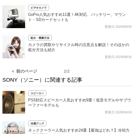
ビデオカメラ
GoPro人気おすすめ11選！4K対応、バッテリー、マウン
ト・SDカードセットも
更新日:2024/09/30
処分・廃棄方法
カメラの買取やリサイクル時の注意点を解説！そのほかの
処分方法も紹介
更新日:2024/08/16
＜ 前のページ
2/2
SONY（ソニー）に関連する記事
スピーカー
PS5対応スピーカー人気おすすめ9選！低音モデルやサブウ
ーファーモデルも
更新日:2026/04/24
冷感グッズ
ネッククーラー人気おすすめ24選【最強はどれ？】冷却力