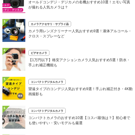
オールドコンデジ・デジカメの名機おすすめ10選！エモい写真
が撮れる人気カメラは？
3
カメラアクセサリ・サプライ品
カメラ用レンズクリーナー人気おすすめ9選！液体アルコール・
クロス・スプレーなど
4
ビデオカメラ
【1万円以下】格安アクションカメラ人気おすすめ5選！防水・
手ぶれ補正機能も
5
コンパクトデジタルカメラ
望遠タイプのコンデジ人気おすすめ9選！手ぶれ補正付き・4K動
画撮影も
6
コンパクトデジタルカメラ
コンパクトカメラのおすすめ10選【コスパ最強は？】初心者で
も使いやすい・安いモデルも厳選