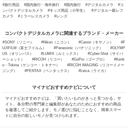
#旅行用品
#国内旅行・海外旅行
#国内旅行
#デジタルカメラ
#コ
ンパクトデジタルカメラ
#キッズ用品（小学生）
#デジタル一眼レフ
カメラ
#ミラーレスカメラ
#レンズ
コンパクトデジタルカメラに関連するブランド・メーカー
#SONY（ソニー）
#Nikon（ニコン）
#Canon（キヤノン）
#F
UJIFILM（富士フイルム）
#Panasonic（パナソニック）
#OLYMP
US（オリンパス）
#LUMIX（ルミックス）
#Cyber-Shot（サイバ
ーショット）
#RICOH（リコー）
#GoPro（ゴープロ）
#Kenk
o・Tokina（ケンコー・トキナー）
#RICOH IMAGING（リコーイメー
ジング）
#PENTAX（ペンタックス）
#Leica（ライカ）
マイナビおすすめナビについて
マイナビおすすめナビは、「買いたいものがきっと見つかる」サ
イト。各分野の専門家と編集部があなたのためにおすすめの商品
を厳選してご紹介します。モノ選びに悩むことなく、簡単スマー
トに自分の欲しいモノが見つけられます。