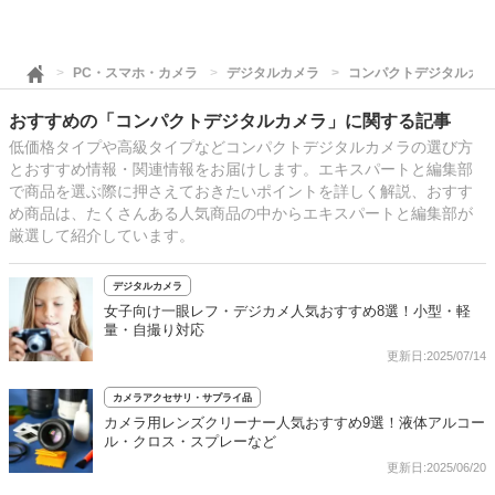
PC・スマホ・カメラ
デジタルカメラ
コンパクトデジタルカメ
おすすめの「コンパクトデジタルカメラ」に関する記事
低価格タイプや高級タイプなどコンパクトデジタルカメラの選び方
とおすすめ情報・関連情報をお届けします。エキスパートと編集部
で商品を選ぶ際に押さえておきたいポイントを詳しく解説、おすす
め商品は、たくさんある人気商品の中からエキスパートと編集部が
厳選して紹介しています。
デジタルカメラ
女子向け一眼レフ・デジカメ人気おすすめ8選！小型・軽
量・自撮り対応
更新日:2025/07/14
カメラアクセサリ・サプライ品
カメラ用レンズクリーナー人気おすすめ9選！液体アルコー
ル・クロス・スプレーなど
更新日:2025/06/20