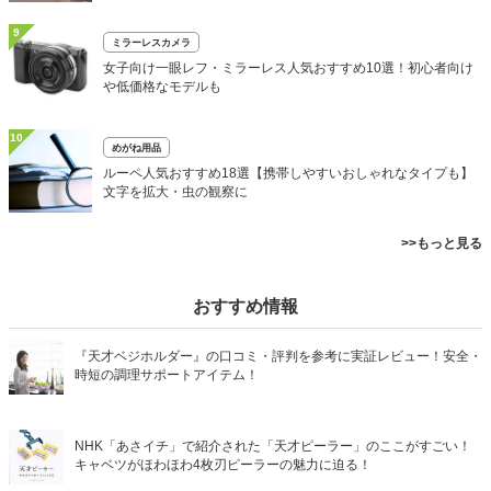
9
ミラーレスカメラ
女子向け一眼レフ・ミラーレス人気おすすめ10選！初心者向け
や低価格なモデルも
10
めがね用品
ルーペ人気おすすめ18選【携帯しやすいおしゃれなタイプも】
文字を拡大・虫の観察に
>>もっと見る
おすすめ情報
『天才ベジホルダー』の口コミ・評判を参考に実証レビュー！安全・
時短の調理サポートアイテム！
NHK「あさイチ」で紹介された「天才ピーラー」のここがすごい！
キャベツがほわほわ4枚刃ピーラーの魅力に迫る！