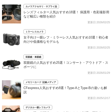
カメラアクセサリ・サプライ品
レンズフィルター人気おすすめ18選！ 保護用・色彩撮影用
など幅広い種類を紹介
更新日:2026/02/25
ミラーレスカメラ
女子向け一眼レフ・ミラーレス人気おすすめ10選！初心者
向けや低価格なモデルも
更新日:2026/02/25
双眼鏡・単眼鏡
双眼鏡の人気おすすめ25選！コンサート・アウトドア・ス
ポーツに
更新日:2026/01/29
メモリーカード･記録メディア
CFexpress人気おすすめ8選！Type-AとType-Bの違いも解
説
更新日:2025/12/17
デジタル一眼レフカメラ