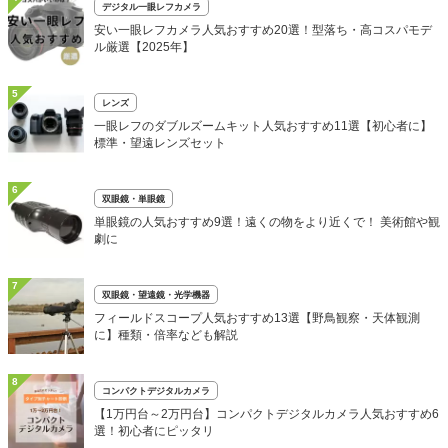
デジタル一眼レフカメラ
安い一眼レフカメラ人気おすすめ20選！型落ち・高コスパモデ
ル厳選【2025年】
5
レンズ
一眼レフのダブルズームキット人気おすすめ11選【初心者に】
標準・望遠レンズセット
6
双眼鏡・単眼鏡
単眼鏡の人気おすすめ9選！遠くの物をより近くで！ 美術館や観
劇に
7
双眼鏡・望遠鏡・光学機器
フィールドスコープ人気おすすめ13選【野鳥観察・天体観測
に】種類・倍率なども解説
8
コンパクトデジタルカメラ
【1万円台～2万円台】コンパクトデジタルカメラ人気おすすめ6
選！初心者にピッタリ