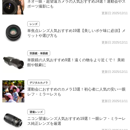
ネオ一眼・超望遠カメラの人気おすすめ24選！運動会やス
ポーツ撮影にも
更新日:2025/12/11
レンズ
単焦点レンズ人気おすすめ19選【美しいボケ味に必須】メ
リットや選び方も
更新日:2025/12/11
双眼鏡・単眼鏡
単眼鏡の人気おすすめ9選！遠くの物をより近くで！ 美術
館や観劇に
更新日:2025/12/11
デジタルカメラ
運動会におすすめのカメラ13選！初心者に人気の安い一眼
レフ・ミラーレスも
更新日:2025/11/11
望遠レンズ
ニコン望遠レンズ人気おすすめ19選！一眼レフ・ミラーレ
ス純正レンズを厳選