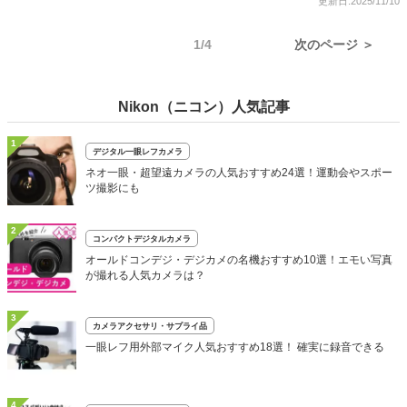
更新日:2025/11/10
1/4
次のページ ＞
Nikon（ニコン）人気記事
1
デジタル一眼レフカメラ
ネオ一眼・超望遠カメラの人気おすすめ24選！運動会やスポー
ツ撮影にも
2
コンパクトデジタルカメラ
オールドコンデジ・デジカメの名機おすすめ10選！エモい写真
が撮れる人気カメラは？
3
カメラアクセサリ・サプライ品
一眼レフ用外部マイク人気おすすめ18選！ 確実に録音できる
4