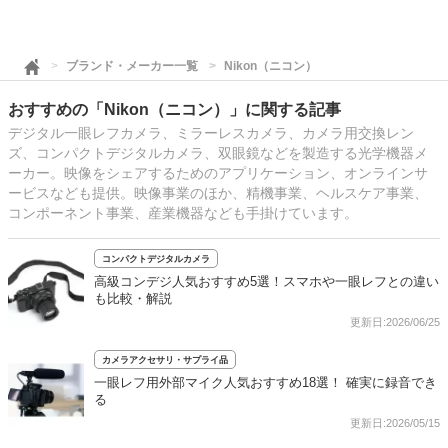
ブランド・メーカー一覧
Nikon（ニコン）
おすすめの「Nikon（ニコン）」に関する記事
デジタル一眼レフカメラ、ミラーレスカメラ、カメラ用交換レン
ズ、コンパクトデジタルカメラ、双眼鏡などを製造する光学機器メ
ーカー。映像をシェアするためのアプリケーション、オンラインサ
ービスなども提供。映像事業のほか、精機事業、ヘルスケア事業、
コンポーネント事業、産業機器なども手掛けています。
コンパクトデジタルカメラ
高級コンデジ人気おすすめ5選！スマホや一眼レフとの違い
も比較・解説
更新日:2026/06/25
カメラアクセサリ・サプライ品
一眼レフ用外部マイク人気おすすめ18選！ 確実に録音でき
る
更新日:2026/05/15