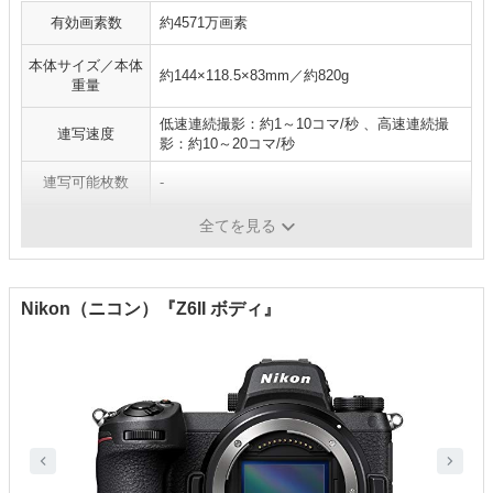
有効画素数
約4571万画素
本体サイズ／本体
約144×118.5×83mm／約820g
重量
低速連続撮影：約1～10コマ/秒 、高速連続撮
連写速度
影：約10～20コマ/秒
連写可能枚数
-
ISO感度
ISO 64～25600
全てを見る
Nikon（ニコン）『Z6II ボディ』