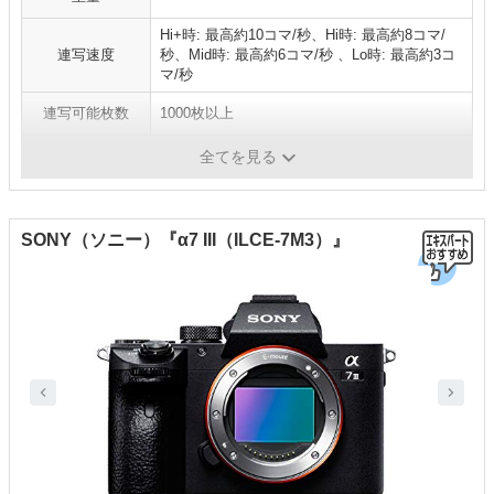
Hi+時: 最高約10コマ/秒、Hi時: 最高約8コマ/
連写速度
秒、Mid時: 最高約6コマ/秒 、Lo時: 最高約3コ
マ/秒
連写可能枚数
1000枚以上
ISO感度
ISO100-51200
全てを見る
SONY（ソニー）『α7 III（ILCE-7M3）』