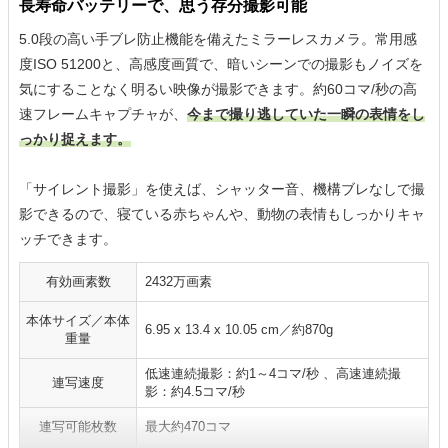
長寿命バッテリーで、思う存分撮影可能
5.0段の高い手ブレ防止機能を備えたミラーレスカメラ。常用感
度ISO 51200と、高感度画質で、暗いシーンでの撮影もノイズを
気にすることなく明るい映像が撮影できます。約60コマ/秒の高
速フレームキャプチャが、
今まで撮り逃していた一瞬の表情をし
っかり捉えます。
「サイレント撮影」を使えば、シャッター音、機構ブレなしで撮
影できるので、寝ている赤ちゃんや、動物の表情もしっかりキャ
ッチできます。
有効画素数
2432万画素
本体サイズ／本体
6.95 x 13.4 x 10.05 cm／約870g
重量
低速連続撮影：約1～4コマ/秒 、高速連続撮
連写速度
影：約4.5コマ/秒
連写可能枚数
最大約470コマ