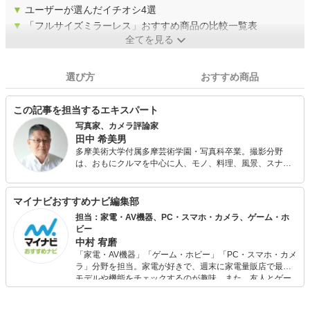
▼
ユーザーが選んだイチオシ4選
▼
「フルサイズミラーレス」おすすめ商品の比較一覧表
全てを見る
選び方
おすすめ商品
この記事を担当するエキスパート
写真家、カメラ評論家
田中 希美男
多摩美術大学付属多摩芸術学園・写真科卒業。撮影分野
は、おもにクルマを中心に人、モノ、料理、風景、スナッ
プ、ファッション、ドキュメントなど被写体を問わない。
ほかに、カメラ雑誌などに新型カメラやレンズのテストの
レポート、撮影技法などの解説をする。
マイナビおすすめナビ編集部
担当：家電・AV機器、PC・スマホ・カメラ、ゲーム・ホ
ビー
中村 宥磨
「家電・AV機器」「ゲーム・ホビー」「PC・スマホ・カメ
ラ」分野を担当。家電が好きで、週末に家電量販店で最新
モデルや機能をチェックするのが趣味。また、友人とゲー
ムを楽しみながら、新作タイトルやイベント情報もいち早
くキャッチ。記事を通して、生活の質を底上げしてくれる