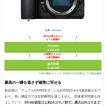
出典：
Amazon
毎日お得なタイム
セール開催中
Amazon
￥222,539
24時間タイムセー
ル毎日開催中
楽天市場
￥ 247,500
※各社通販サイトの 2025年6月25日時点 での税込価格
最高の一瞬を逃さず確実に写せる
新採用の「デュアルEXPEED 6」にはEXPEED 6が2基搭載されて
おり、高い捕捉力で決定的瞬間を逃しません。高速連写性能も向
上していて、
AF/AE追従だと約14コマ／秒で、最大124コマまで