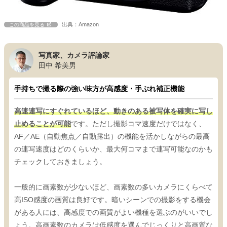
出典：Amazon
この商品を見る
写真家、カメラ評論家
田中 希美男
手持ちで撮る際の強い味方が高感度・手ぶれ補正機能
高速連写にすぐれているほど、動きのある被写体を確実に写し
止めることが可能
です。ただし撮影コマ速度だけではなく、
AF／AE（自動焦点／自動露出）の機能を活かしながらの最高
の連写速度はどのくらいか、最大何コマまで連写可能なのかも
チェックしておきましょう。
一般的に画素数が少ないほど、画素数の多いカメラにくらべて
高ISO感度の画質は良好です。暗いシーンでの撮影をする機会
がある人には、高感度での画質がよい機種を選ぶのがいいでし
ょう。高画素数のカメラは低感度を選んでじっくりと高画質な