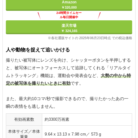
Amazon
￥320,000
24時間タイムセー
ル毎日開催中
楽天市場
￥ 324,165
※各社通販サイトの 2025年06月23日時点 での税込価格
人や動物を捉えて追いかける
撮りたい被写体にレンズを向け、シャッターボタンを半押しする
と、被写体にオートフォーカスして追跡してくれる「リアルタイ
ムトラッキング」機能は、運動会や発表会など、
大勢の中から特
定の被写体を撮りたいときに有効
です。
また、最大約10コマ/秒で撮影できるので、撮りたかったあの一
瞬の表情をも逃しません。
有効画素数
約3300万画素
本体サイズ／本体
9.64 x 13.13 x 7.98 cm／ 573 g
重量