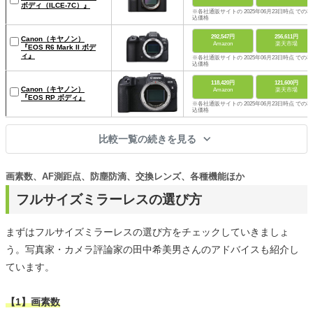
ボディ（ILCE-7C）』
※各社通販サイトの 2025年06月23日時点 での税
込価格
292,547円
256,611円
Canon（キヤノン）
Amazon
楽天市場
『EOS R6 Mark II ボデ
ィ』
※各社通販サイトの 2025年06月23日時点 での税
込価格
118,420円
121,600円
Canon（キヤノン）
Amazon
楽天市場
『EOS RP ボディ』
※各社通販サイトの 2025年06月23日時点 での税
込価格
比較一覧の続きを見る
画素数、AF測距点、防塵防滴、交換レンズ、各種機能ほか
フルサイズミラーレスの選び方
まずはフルサイズミラーレスの選び方をチェックしていきましょ
う。写真家・カメラ評論家の田中希美男さんのアドバイスも紹介し
ています。
【1】画素数