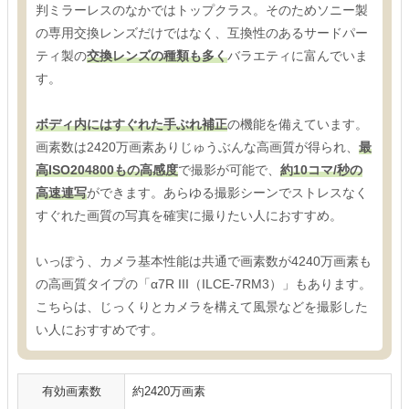
判ミラーレスのなかではトップクラス。そのためソニー製
の専用交換レンズだけではなく、互換性のあるサードパー
ティ製の
交換レンズの種類も多く
バラエティに富んでいま
す。
ボディ内にはすぐれた手ぶれ補正
の機能を備えています。
画素数は2420万画素ありじゅうぶんな高画質が得られ、
最
高ISO204800もの高感度
で撮影が可能で、
約10コマ/秒の
高速連写
ができます。あらゆる撮影シーンでストレスなく
すぐれた画質の写真を確実に撮りたい人におすすめ。
いっぽう、カメラ基本性能は共通で画素数が4240万画素も
の高画質タイプの「α7R III（ILCE-7RM3）」もあります。
こちらは、じっくりとカメラを構えて風景などを撮影した
い人におすすめです。
有効画素数
約2420万画素