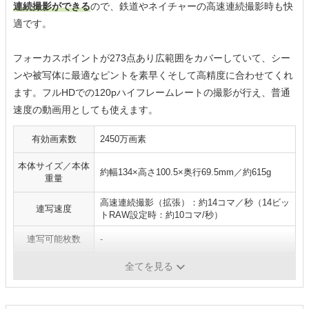
連続撮影ができる
ので、鉄道やネイチャーの高速連続撮影時も快
適です。
フォーカスポイントが273点あり広範囲をカバーしていて、シー
ンや被写体に最適なピントを素早くそして高精度に合わせてくれ
ます。フルHDでの120pハイフレームレートの撮影が行え、普通
速度の動画用としても使えます。
有効画素数
2450万画素
本体サイズ／本体
約幅134×高さ100.5×奥行69.5mm／約615g
重量
高速連続撮影（拡張）：約14コマ／秒（14ビッ
連写速度
トRAW設定時：約10コマ/秒）
連写可能枚数
-
ISO感度
ISO100～51200
全てを見る