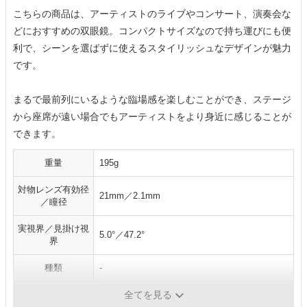
こちらの商品は、アーティストのライブやコンサート、演奏会な
どにおすすめの双眼鏡。コンパクトサイズなので持ち運びにも便
利で、シーンを選ばずに使えるスタイリッシュなデザインが魅力
です。
まるで最前列にいるような臨場感を楽しむことができ、ステージ
から座席が遠い場合でもアーティストをより身近に感じることが
できます。
重量
195g
対物レンズ有効径
21mm／2.1mm
／瞳径
実視界／見掛け視
5.0°／47.2°
界
種類
-
アイレリーフ
8.3mm
全てを見る