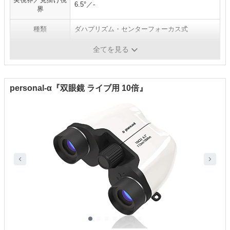
6.5°／-
界
種類
ダハプリズム・センターフォーカス式
アイレリーフ
12mm
全てを見る
personal-α『双眼鏡 ライブ用 10倍』