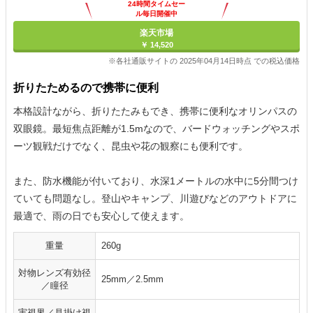
24時間タイムセー
ル毎日開催中
楽天市場
￥ 14,520
※各社通販サイトの 2025年04月14日時点 での税込価格
折りたためるので携帯に便利
本格設計ながら、折りたたみもでき、携帯に便利なオリンパスの
双眼鏡。最短焦点距離が1.5mなので、バードウォッチングやスポ
ーツ観戦だけでなく、昆虫や花の観察にも便利です。
また、防水機能が付いており、水深1メートルの水中に5分間つけ
ていても問題なし。登山やキャンプ、川遊びなどのアウトドアに
最適で、雨の日でも安心して使えます。
重量
260g
対物レンズ有効径
25mm／2.5mm
／瞳径
実視界／見掛け視