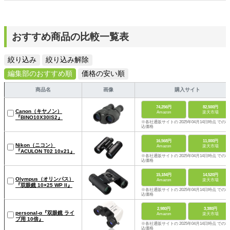
おすすめ商品の比較一覧表
絞り込み
絞り込み解除
編集部のおすすめ順
価格の安い順
商品名
画像
購入サイト
74,256円
82,500円
Canon（キヤノン）
Amazon
楽天市場
『BINO10X30IS2』
※各社通販サイトの 2025年04月14日時点 での税
込価格
16,568円
11,000円
Nikon（ニコン）
Amazon
楽天市場
『ACULON T02 10x21』
※各社通販サイトの 2025年04月14日時点 での税
込価格
15,184円
14,520円
Olympus（オリンパス）
Amazon
楽天市場
『双眼鏡 10×25 WP II』
※各社通販サイトの 2025年04月14日時点 での税
込価格
2,980円
3,380円
personal-α『双眼鏡 ライ
Amazon
楽天市場
ブ用 10倍』
※各社通販サイトの 2025年04月14日時点 での税
込価格