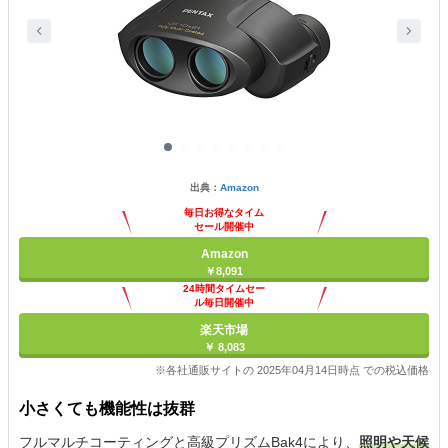
出典：
Amazon
毎日お得なタイム
セール開催中
Amazon
￥8,091
24時間タイムセー
ル毎日開催中
楽天市場
￥ 8,083
※各社通販サイトの 2025年04月14日時点 での税込価格
小さくても機能性は抜群
フルマルチコーティングと高級プリズムBak4により、
照明や天候