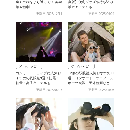
遠くの物をより近くで！ 美術
存版】便利グッズや持ち込み
館や観劇に
禁止アイテムも！
更新日:2025/12/11
更新日:2025/06/24
ゲーム・ホビー
ゲーム・ホビー
コンサート・ライブに人気お
12倍の双眼鏡人気おすすめ11
すすめの双眼鏡9選！防震・
選！コンサート・ライブ・ス
軽量・高倍率モデルも
ポーツ観戦・天体観測などに
便利
更新日:2025/05/07
更新日:2025/05/07