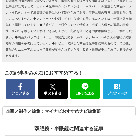
公開後も情報の更新に努めていますが、最新の情報とは異なる場合があります。（更新日は
記事上部に表示しています）◆記事中のコンテンツは、エキスパートの選定した商品やコメ
ントを除き、すべて編集部の責任において制作されており、広告出稿の有無に影響を受ける
ことはありません。◆アンケートや外部サイトから提供を受けるコメントは、一部内容を編
集して掲載しています。◆「選び方」で紹介している情報は、必ずしも個々の商品の安全
性・有効性を示しているわけではありません。商品を選ぶときの参考情報としてご利用くだ
さい。◆商品スペックは、メーカーや発売元のホームページ、Amazonや楽天市場などの販
売店の情報を参考にしています。◆レビューで試した商品は記事作成時のもので、その後、
商品のリニューアルによって仕様が変更されていたり、製造・販売が中止されている場合が
あります。
この記事をみんなにおすすめする！
企画／制作／編集：マイナビおすすめナビ編集部
双眼鏡・単眼鏡に関連する記事