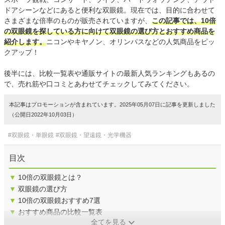
ドアシーンなどにあると便利な双眼鏡。現在では、目的に合わせて
さまざまな倍率のものが販売されていますが、
この記事では、10倍
の双眼鏡を探している方に向けて双眼鏡の選び方とおすすめ商品を
紹介します。
ニコンやキヤノン、オリンパスなどの人気商品をピッ
クアップ！
後半には、比較一覧表や通販サイトの最新人気ランキングもあるの
で、売れ筋や口コミとあわせてチェックしてみてください。
本記事はプロモーションが含まれています。2025年05月07日に記事を更新しました
（公開日2022年10月03日）
#双眼鏡・単眼鏡
#双眼鏡・望遠鏡・光学機器
目次
▼
10倍の双眼鏡とは？
▼
双眼鏡の選び方
▼
10倍の双眼鏡おすすめ7選
▼
おすすめ商品の比較一覧表
全てを見る