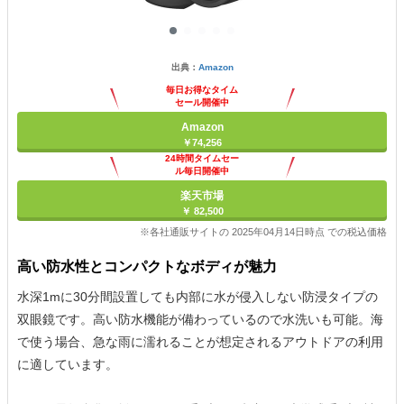
出典：
Amazon
毎日お得なタイム
セール開催中
Amazon
￥74,256
24時間タイムセー
ル毎日開催中
楽天市場
￥ 82,500
※各社通販サイトの 2025年04月14日時点 での税込価格
高い防水性とコンパクトなボディが魅力
水深1mに30分間設置しても内部に水が侵入しない防浸タイプの
双眼鏡です。高い防水機能が備わっているので水洗いも可能。海
で使う場合、急な雨に濡れることが想定されるアウトドアの利用
に適しています。