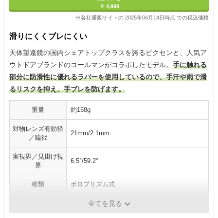
￥ 4,999
※各社通販サイトの 2025年04月14日時点 での税込価格
滑りにくくブレにくい
天体望遠鏡の国内シェアトップクラスを誇るビクセンと、人気ア
ウトドアブランドのコールマンがコラボしたモデル。
手に触れる
部分に防滑性に優れるラバーを使用しているので、手汗や雨で滑
るリスクを抑え、手ブレを防げます。
重量
約158g
対物レンズ有効径
21mm/2.1mm
／瞳径
実視界／見掛け視
6.5°/59.2°
界
種類
ポロプリズム式
アイレリーフ
7mm
全てを見る