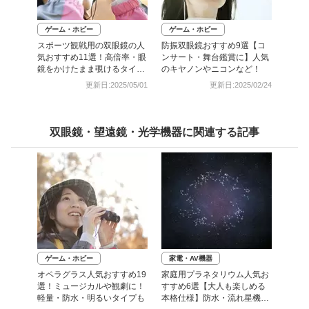
ゲーム・ホビー
ゲーム・ホビー
スポーツ観戦用の双眼鏡の人
防振双眼鏡おすすめ9選【コ
気おすすめ11選！高倍率・眼
ンサート・舞台鑑賞に】人気
鏡をかけたまま覗けるタイプ
のキヤノンやニコンなど！
も
更新日:2025/05/01
更新日:2025/02/24
双眼鏡・望遠鏡・光学機器に関連する記事
ゲーム・ホビー
家電・AV機器
オペラグラス人気おすすめ19
家庭用プラネタリウム人気お
選！ミュージカルや観劇に！
すすめ6選【大人も楽しめる
軽量・防水・明るいタイプも
本格仕様】防水・流れ星機能