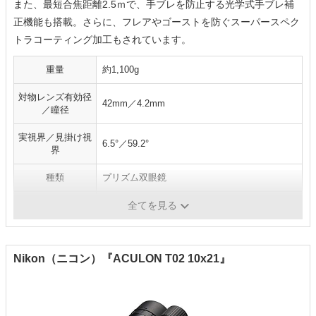
また、最短合焦距離2.5ｍで、手ブレを防止する光学式手ブレ補
正機能も搭載。さらに、フレアやゴーストを防ぐスーパースペク
トラコーティング加工もされています。
重量
約1,100g
対物レンズ有効径
42mm／4.2mm
／瞳径
実視界／見掛け視
6.5°／59.2°
界
種類
プリズム双眼鏡
アイレリーフ
16mm
全てを見る
Nikon（ニコン）『ACULON T02 10x21』