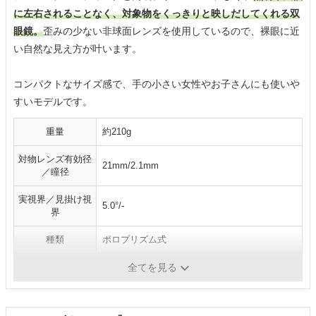
に左右されることなく、対象物をくっきりと映しだしてくれる双
眼鏡。
歪みの少ない非球面レンズを使用しているので、裸眼に近
い自然な見え方が叶います。
コンパクトなサイズ感で、手の小さい女性やお子さんにも使いや
すいモデルです。
重量
約210g
対物レンズ有効径
21mm/2.1mm
／瞳径
実視界／見掛け視
5.0°/-
界
種類
ポロプリズム式
アイレリーフ
9.5mm
全てを見る