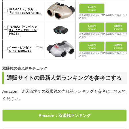
2,980円
NASHICA（ナシカ）
Amazon
『SPIRIT 10×21 CR-IR』
※各社通販サイトの 2025年04月14日時点 での税
込価格
8,091円
8,083円
PENTAX（ペンタック
Amazon
楽天市場
ス）『タンクロー UP
10x21』
※各社通販サイトの 2025年04月14日時点 での税
込価格
5,000円
4,999円
Vixen（ビクセン）『コー
Amazon
楽天市場
ルマン M10X21』
※各社通販サイトの 2025年04月14日時点 での税
込価格
双眼鏡の売れ筋をチェック
通販サイトの最新人気ランキングを参考にする
Amazon、楽天市場での双眼鏡の売れ筋ランキングも参考にしてみて
ください。
Amazon：双眼鏡ランキング