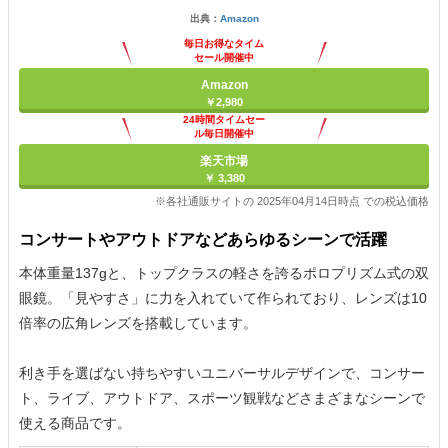
出典：
Amazon
毎日お得なタイム
セール開催中
Amazon
￥2,980
24時間タイムセー
ル毎日開催中
楽天市場
￥ 3,380
※各社通販サイトの 2025年04月14日時点 での税込価格
コンサートやアウトドアなどあらゆるシーンで活躍
本体重量137gと、トップクラスの軽さを誇るポロプリズム式の双
眼鏡。「見やすさ」に力を入れていて作られており、レンズは10
倍率の広角レンズを搭載しています。
利き手を選ばない持ちやすいユニバーサルデザインで、コンサー
ト、ライブ、アウトドア、スポーツ観戦などさまざまなシーンで
使える商品です。