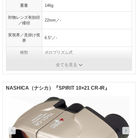
重量
146g
対物レンズ有効径
22mm／-
／瞳径
実視界／見掛け視
6.5°／-
界
種類
ポロプリズム式
アイレリーフ
-
全てを見る
NASHICA（ナシカ）『SPIRIT 10×21 CR-IR』