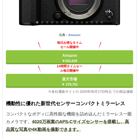
出典：
Amazon
毎日お得なタイム
セール開催中
Amazon
￥262,626
24時間タイムセー
ル毎日開催中
楽天市場
￥ 270,751
※各社通販サイトの 2025年06月17日時点 での税込価格
機動性に優れた新世代センサーコンパクトミラーレス
コンパクトなボディに高性能な機能を詰め込んだミラーレス一眼
カメラです。
4020万画素のAPS-Cサイズセンサーを搭載し、高
品質な写真や4K動画を撮影できます。