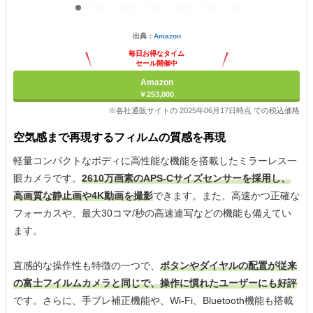
出典：
Amazon
毎日お得なタイム
セール開催中
Amazon
￥253,000
※各社通販サイトの 2025年06月17日時点 での税込価格
空気感まで再現するフィルムの質感を再現
軽量コンパクトなボディに高性能な機能を搭載したミラーレス一
眼カメラです。
2610万画素のAPS-Cサイズセンサーを採用し、
高画質な静止画や4K動画を撮影
できます。また、高速かつ正確な
フォーカスや、最大30コマ/秒の高速連写などの機能も備えてい
ます。
直感的な操作性も特徴の一つで、
ボタンやダイヤルの配置が従来
の富士フイルムカメラと同じで、操作に慣れたユーザーにも好評
です。さらに、手ブレ補正機能や、Wi-Fi、Bluetooth機能も搭載