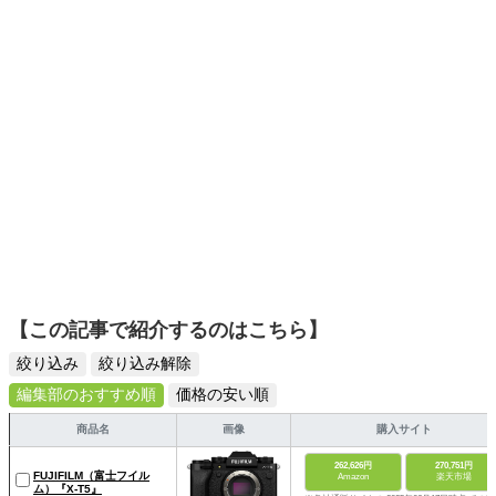
スタイリッシュで使いやすい家電や、みんなで楽しめるゲ
ームを発信していきます！
【この記事で紹介するのはこちら】
絞り込み
絞り込み解除
編集部のおすすめ順
価格の安い順
商品名
画像
購入サイト
262,626円
270,751円
FUJIFILM（富士フイル
Amazon
楽天市場
ム）『X-T5』