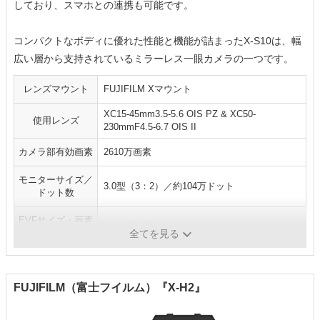
しており、スマホとの連携も可能です。
コンパクトなボディに優れた性能と機能が詰まったX-S10は、幅
広い層から支持されているミラーレス一眼カメラの一つです。
レンズマウント
FUJIFILM Xマウント
XC15-45mm3.5-5.6 OIS PZ & XC50-
使用レンズ
230mmF4.5-6.7 OIS II
カメラ部有効画素
2610万画素
モニターサイズ／
3.0型（3：2）／約104万ドット
ドット数
EVFサイズ・画素
0.39型／約236万ドット
数
全てを見る
FUJIFILM（富士フイルム）『X-H2』