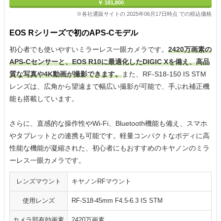
￥ 181,800
※各社通販サイトの 2025年06月17日時点 での税込価格
EOS Rシリーズで初のAPS-Cモデル
初心者でも使いやすいミラーレス一眼カメラです。
2420万画素の
APS-Cセンサーと、EOS R10に最適化したDIGIC Xを備え、高品
質な写真や4K動画が撮影できます。
また、RF-S18-150 IS STM
レンズは、広角から望遠まで幅広い撮影が可能で、手ぶれ補正機
能も搭載しています。
さらに、直感的な操作性やWi-Fi、Bluetooth機能も備え、スマホ
やタブレットとの連携も可能です。軽量コンパクトなボディに高
性能な機能が凝縮された、初心者にもおすすめのキヤノンのミラ
ーレス一眼カメラです。
レンズマウント
キヤノンRFマウント
使用レンズ
RF-S18-45mm F4.5-6.3 IS STM
カメラ部有効画素
2420万画素