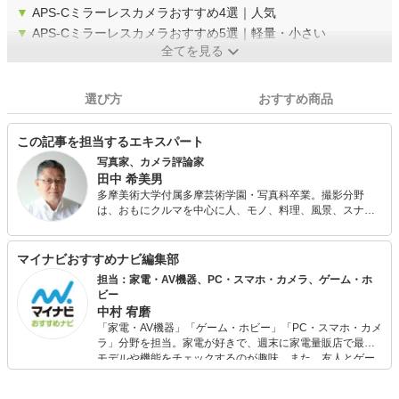
▼
APS-Cミラーレスカメラおすすめ4選｜人気
▼
APS-Cミラーレスカメラおすすめ5選｜軽量・小さい
全てを見る
選び方
おすすめ商品
この記事を担当するエキスパート
写真家、カメラ評論家
田中 希美男
多摩美術大学付属多摩芸術学園・写真科卒業。撮影分野
は、おもにクルマを中心に人、モノ、料理、風景、スナッ
プ、ファッション、ドキュメントなど被写体を問わない。
ほかに、カメラ雑誌などに新型カメラやレンズのテストの
レポート、撮影技法などの解説をする。
マイナビおすすめナビ編集部
担当：家電・AV機器、PC・スマホ・カメラ、ゲーム・ホ
ビー
中村 宥磨
「家電・AV機器」「ゲーム・ホビー」「PC・スマホ・カメ
ラ」分野を担当。家電が好きで、週末に家電量販店で最新
モデルや機能をチェックするのが趣味。また、友人とゲー
ムを楽しみながら、新作タイトルやイベント情報もいち早
くキャッチ。記事を通して、生活の質を底上げしてくれる