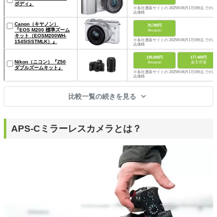
ボディ』
※各社通販サイトの 2025年06月17日時点 での税
込価格
Canon（キヤノン）
70,780円
『EOS M200 標準ズーム
Amazon
キット（EOSM200WH-
※各社通販サイトの 2025年06月17日時点 での税
1545ISSTMLK）』
込価格
139,000円
177,400円
Nikon（ニコン）『Z50
Amazon
楽天市場
ダブルズームキット』
※各社通販サイトの 2025年06月17日時点 での税
込価格
比較一覧の続きを見る
APS-Cミラーレスカメラとは？