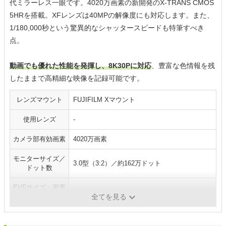
代ミラーレス一眼です。4020万画素の新開発のX-TRANS CMOS
5HRを搭載。XFレンズは40MPの解像度にも対応します。また、
1/180,000秒という驚異的なシャッタースピードも特筆すべき
点。
動画でも優れた性能を発揮し、8K30Pに対応
、豊富な色情報を残
したままで高精細な映像を記録可能です。
レンズマウント
FUJIFILM Xマウント
使用レンズ
-
カメラ部有効画素
4020万画素
モニターサイズ／
3.0型（3:2）／約162万ドット
ドット数
EVFサイズ・画素
3.0型／約576万ドット
数
全てを見る