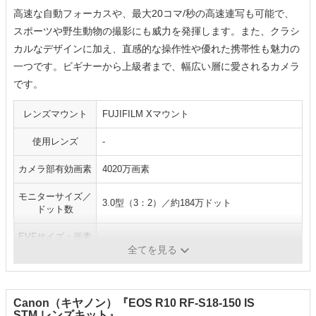
高速な自動フォーカスや、最大20コマ/秒の高速連写も可能で、
スポーツや野生動物の撮影にも威力を発揮します。また、クラシ
カルなデザインに加え、直感的な操作性や優れた携帯性も魅力の
一つです。ビギナーから上級者まで、幅広い層に愛されるカメラ
です。
レンズマウント
FUJIFILM Xマウント
使用レンズ
-
カメラ部有効画素
4020万画素
モニターサイズ／
3.0型（3：2）／約184万ドット
ドット数
EVFサイズ・画素
0.5型／約369万ドット
数
全てを見る
Canon（キヤノン）『EOS R10 RF-S18-150 IS
STM レンズキット』