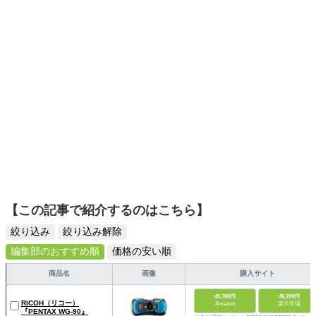
スタイリッシュで使いやすい家電や、みんなで楽しめるゲ
ームを発信していきます！
【この記事で紹介するのはこちら】
絞り込み
絞り込み解除
編集部のおすすめ順
価格の安い順
商品名
画像
購入サイト
45,780円
49,769円
RICOH（リコー）
Amazon
楽天市場
『PENTAX WG-90』