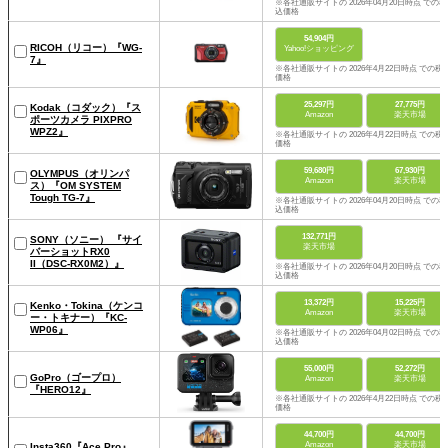
※各社通販サイトの 2026年04月20日時点 での税
込価格
54,904円
RICOH（リコー）『WG-
Yahoo!ショッピング
7』
※各社通販サイトの 2026年4月22日時点 での税
価格
25,297円
27,775円
Kodak（コダック）『ス
Amazon
楽天市場
ポーツカメラ PIXPRO
WPZ2』
※各社通販サイトの 2026年4月22日時点 での税
価格
59,680円
67,930円
OLYMPUS（オリンパ
Amazon
楽天市場
ス）『OM SYSTEM
Tough TG-7』
※各社通販サイトの 2026年04月20日時点 での税
込価格
132,771円
SONY（ソニー） 『サイ
楽天市場
バーショットRX0
II（DSC-RX0M2）』
※各社通販サイトの 2026年04月20日時点 での税
込価格
13,372円
15,225円
Kenko・Tokina（ケンコ
Amazon
楽天市場
ー・トキナー）『KC-
WP06』
※各社通販サイトの 2026年04月02日時点 での税
込価格
55,000円
52,272円
GoPro（ゴープロ）
Amazon
楽天市場
『HERO12』
※各社通販サイトの 2026年4月22日時点 での税
価格
44,700円
44,700円
Amazon
楽天市場
Insta360『Ace Pro』