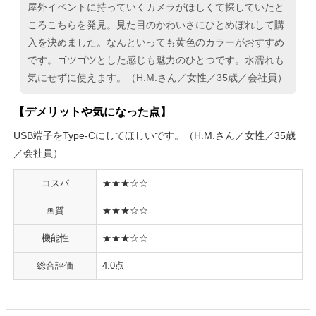
屋外イベントに持っていくカメラがほしくて探していたと
ころこちらを発見。見た目のかわいさにひとめぼれして購
入を決めました。なんといっても黄色のカラーがおすすめ
です。ゴツゴツとした感じも魅力のひとつです。水濡れも
気にせずに使えます。（H.M.さん／女性／35歳／会社員）
【デメリットや気になった点】
USB端子をType-Cにしてほしいです。（H.M.さん／女性／35歳
／会社員）
コスパ
★★★☆☆
画質
★★★☆☆
機能性
★★★☆☆
総合評価
4.0点