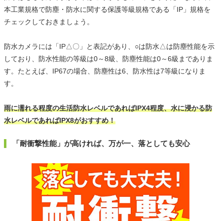
本工業規格で防塵・防水に関する保護等級規格である「IP」規格を
チェックしておきましょう。
防水カメラには「IP△〇」と表記があり、○は防水△は防塵性能を示
しており、防水性能の等級は0～8級、防塵性能は0～6級までありま
す。たとえば、IP67の場合、防塵性は6、防水性は7等級になりま
す。
雨に濡れる程度の生活防水レベルであればIPX4程度、水に浸かる防
水レベルであればIPX8がおすすめ！
「耐衝撃性能」が高ければ、万が一、落としても安心