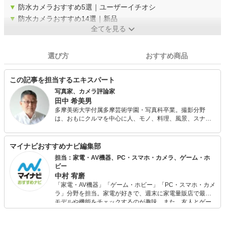
▼
防水カメラおすすめ5選｜ユーザーイチオシ
▼
防水カメラおすすめ14選｜新品
全てを見る
選び方
おすすめ商品
この記事を担当するエキスパート
写真家、カメラ評論家
田中 希美男
多摩美術大学付属多摩芸術学園・写真科卒業。撮影分野
は、おもにクルマを中心に人、モノ、料理、風景、スナッ
プ、ファッション、ドキュメントなど被写体を問わない。
ほかに、カメラ雑誌などに新型カメラやレンズのテストの
レポート、撮影技法などの解説をする。
マイナビおすすめナビ編集部
担当：家電・AV機器、PC・スマホ・カメラ、ゲーム・ホ
ビー
中村 宥磨
「家電・AV機器」「ゲーム・ホビー」「PC・スマホ・カメ
ラ」分野を担当。家電が好きで、週末に家電量販店で最新
モデルや機能をチェックするのが趣味。また、友人とゲー
ムを楽しみながら、新作タイトルやイベント情報もいち早
くキャッチ。記事を通して、生活の質を底上げしてくれる